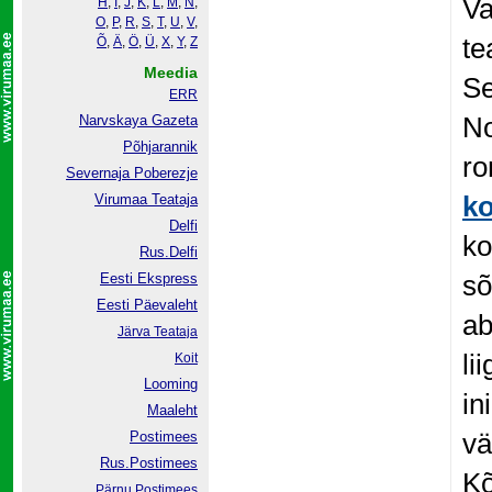
Va
H
,
I
,
J
,
K
,
L
,
M
,
N
,
O
,
P
,
R
,
S
,
T
,
U
,
V
,
te
Õ
,
Ä
,
Ö
,
Ü
,
X
,
Y
,
Z
Meedia
Se
ERR
No
Narvskaya Gazeta
Põhjarannik
ro
Severnaja Poberezje
ko
Virumaa Teataja
Delfi
ko
Rus.Delfi
sõ
Eesti Ekspress
Eesti Päevaleht
ab
Järva Teataja
li
Koit
Looming
in
Maaleht
vä
Postimees
Rus.Postimees
Kõ
Pärnu Postimees