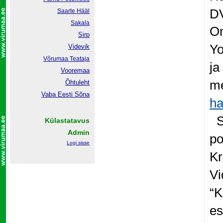
DV
Saarte Hääl
Sakala
Om
Sirp
Yo
Videvik
Võrumaa
Teataja
ja
Vooremaa
me
Õhtuleht
Vaba Eesti Sõna
ha
S
Külastatavus
Admin
po
Logi sisse
Kr
Vi
“K
es