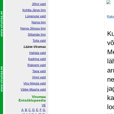
Jõhvi vald
Kohtla-Järve linn
Lüganuse vald
Rakv
Narva linn
Narva-Jõesuu linn
Ku
Sillamäe linn
Toila vald
võ
Lääne-Virumaa
Me
Haljala vald
Kadrina vald
lä
Rakvere vald
ar
Tapa vald
Vinni vald
ne
Viru-Nigula vald
ja
Väike-Maarja vald
ka
Virumaa
Entsüklopeedia
lo
VE
A
,
B
,
C
,
D
,
E
,
F
,
G
,