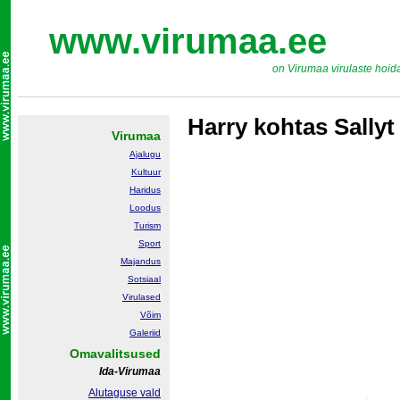
www.virumaa.ee
on Virumaa virulaste hoid
Harry kohtas Sallyt
Virumaa
Ajalugu
Kultuur
Haridus
Loodus
Turism
Sport
Majandus
Sotsiaal
Virulased
Võim
Galeriid
Omavalitsused
Ida-Virumaa
Alutaguse vald