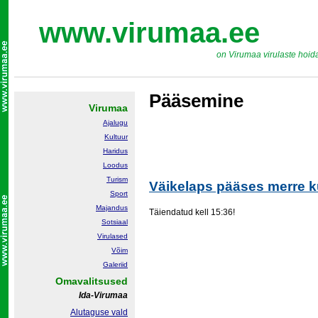
www.virumaa.ee
on Virumaa virulaste hoid
Pääsemine
Virumaa
Ajalugu
Kultuur
Haridus
Loodus
Turism
Väikelaps pääses merre k
Sport
Majandus
Täiendatud kell 15:36!
Sotsiaal
Virulased
Võim
Galeriid
Omavalitsused
Ida-Virumaa
Alutaguse vald