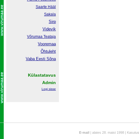
Saarte Hääl
Sakala
Sirp
Videvik
Võrumaa
Teataja
Vooremaa
Õhtuleht
Vaba Eesti Sõna
Külastatavus
Admin
Logi sisse
E-mail
| alates 28. maist 1998 | Kasutu