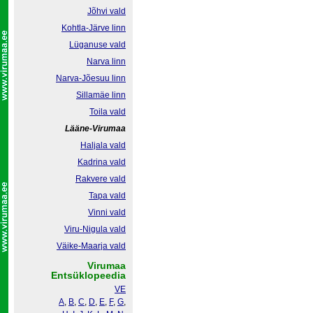
Jõhvi vald
Kohtla-Järve linn
Lüganuse vald
Narva linn
Narva-Jõesuu linn
Sillamäe linn
Toila vald
Lääne-Virumaa
Haljala vald
Kadrina vald
Rakvere vald
Tapa vald
Vinni vald
Viru-Nigula vald
Väike-Maarja vald
Virumaa
Entsüklopeedia
VE
A
,
B
,
C
,
D
,
E
,
F
,
G
,