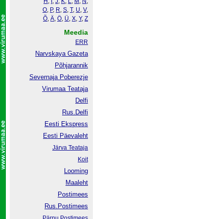
H
,
I
,
J
,
K
,
L
,
M
,
N
,
O
,
P
,
R
,
S
,
T
,
U
,
V
,
Õ
,
Ä
,
Ö
,
Ü
,
X
,
Y
,
Z
Meedia
ERR
Narvskaya Gazeta
Põhjarannik
Severnaja Poberezje
Virumaa Teataja
Delfi
Rus.Delfi
Eesti Ekspress
Eesti Päevaleht
Järva Teataja
Koit
Looming
Maaleht
Postimees
Rus.Postimees
Pärnu Postimees