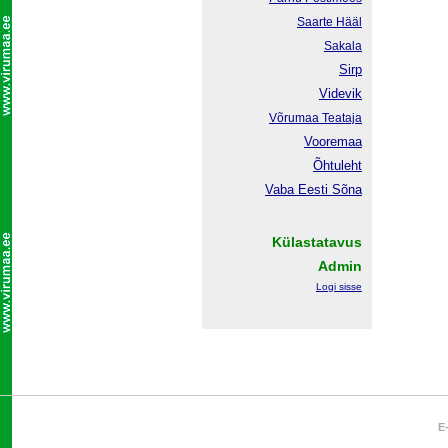
Saarte Hääl
Sakala
Sirp
Videvik
Võrumaa
Teataja
Vooremaa
Õhtuleht
Vaba Eesti Sõna
Külastatavus
Admin
Logi sisse
E