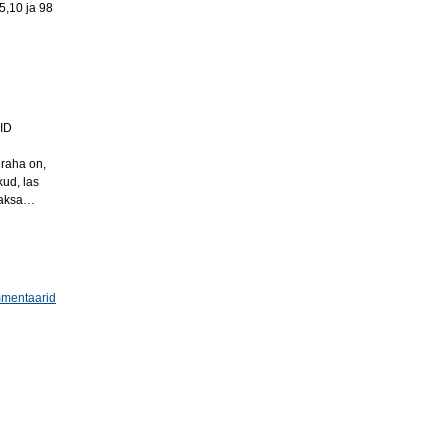
5,10 ja 98
ID
 raha on,
ud, las
maksa…
mmentaarid