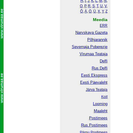
H
,
I
,
J
,
K
,
L
,
M
,
N
,
O
,
P
,
R
,
S
,
T
,
U
,
V
,
Õ
,
Ä
,
Ö
,
Ü
,
X
,
Y
,
Z
Meedia
ERR
Narvskaya Gazeta
Põhjarannik
Severnaja Poberezje
Virumaa Teataja
Delfi
Rus.Delfi
Eesti Ekspress
Eesti Päevaleht
Järva Teataja
Koit
Looming
Maaleht
Postimees
Rus.Postimees
Pärnu Postimees