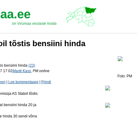
aa.ee
on Virumaa virulaste hoida
oil tõstis bensiini hinda
tis bensiini hinda
(23)
7 17:02
Martti Kass
, PM online
Foto: PM
eri
|
Loe kommentaare
|
Prindi
müüja AS Statoil tõstis
l bensiini hinda 20 ja
se hinda 30 sendi võrra