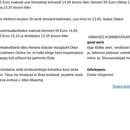
 Euro maksab uue hinnakirja kohaselt 14,85 krooni liiter, bensiin 95 Euro Ultima 1
a 15,35 krooni liiter.
se liitrihind muutus 30 senti senisest kallimaks, uus hind on 13,65, teatas Statoil.
 automaattanklates maksab bensiini 95 Euro 14,60,
8 Euro 15,10 ja diislikütus 13,35 krooni liiter.
VIIMASED KOMMENTAAR
good work
anklakettidest ütles Alexela kütuste müügijuht Olavi
õige tõstke veel, eestlastel
ostimees Online´ile, et nafta kõrge hind maailmaturul
ja tallinnas pidevad ummik
egu küll põhjust ka jaehindu tõsta.
müra- ja õhusaasatajad 
vestama siiski konkurentsiga kohalikul turul seda
tähelepanu
es. Täna me hindasid ei tõsta kindlasti, arutame seda
Dollar nõrgenes!
va jooksul,» ütles Maaring.
Teised ko