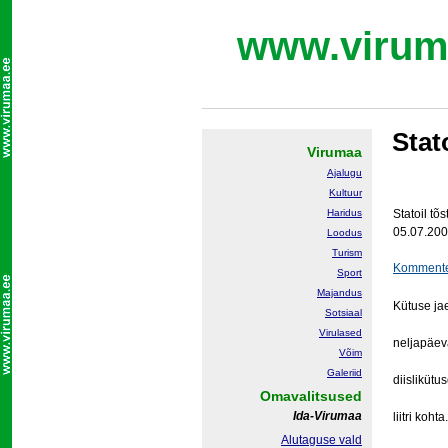
www.virum
Stat
Virumaa
Ajalugu
Kultuur
Haridus
Statoil tõs
05.07.200
Loodus
Turism
Kommente
Sport
Majandus
Kütuse jae
Sotsiaal
Virulased
neljapäeva
Võim
Galeriid
diislikütu
Omavalitsused
Ida-Virumaa
liitri kohta.
Alutaguse vald