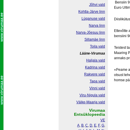
Bensiin 95
Jõhvi vald
Euro Ultim
Kohtla-Järve linn
Lüganuse vald
Diislikütu
Narva linn
Ettevõtte
Narva-Jõesuu linn
bensiini 9
Sillamäe linn
Toila vald
Teistest t
Maaring P
Lääne-Virumaa
annaks pra
Haljala vald
Kadrina vald
«Peame ar
Rakvere vald
otsust teh
homse päe
Tapa vald
Vinni vald
Viru-Nigula vald
Väike-Maarja vald
Virumaa
Entsüklopeedia
VE
A
,
B
,
C
,
D
,
E
,
F
,
G
,