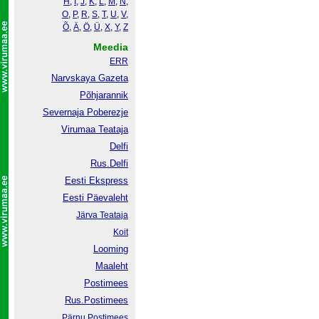
H
,
I
,
J
,
K
,
L
,
M
,
N
,
O
,
P
,
R
,
S
,
T
,
U
,
V
,
Õ
,
Ä
,
Ö
,
Ü
,
X
,
Y
,
Z
Meedia
ERR
Narvskaya Gazeta
Põhjarannik
Severnaja Poberezje
Virumaa Teataja
Delfi
Rus.Delfi
Eesti Ekspress
Eesti Päevaleht
Järva Teataja
Koit
Looming
Maaleht
Postimees
Rus.Postimees
Pärnu Postimees