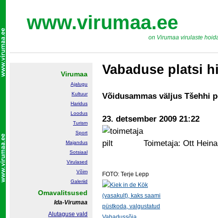
www.virumaa.ee
on Virumaa virulaste hoid
Vabaduse platsi h
Virumaa
Ajalugu
Kultuur
Võidusammas väljus Tšehhi p
Haridus
Loodus
23. detsember 2009 21:22
Turism
Sport
Toimetaja: Ott Hein
Majandus
Sotsiaal
Virulased
Võim
FOTO: Terje Lepp
Galeriid
Omavalitsused
Ida-Virumaa
Alutaguse vald