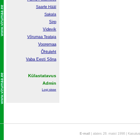
Saarte Hääl
Sakala
Sirp
Videvik
Võrumaa
Teataja
Vooremaa
Õhtuleht
Vaba Eesti Sõna
Külastatavus
Admin
Logi sisse
E-mail
| alates 28. maist 1998 | Kasutu