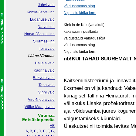
Jõhvi vald
Kohtla-Järve linn
Lüganuse vald
Kiek in de Kök (vasakult),
Narva linn
kaks saami püstkoda,
Narva-Jõesuu linn
valgustatud Vabadussõja
Sillamäe linn
võidusammas ning
Toila vald
Niguliste kiriku torn.
Lääne-Virumaa
nb!KUI TAHAD SUUREMALT N
Haljala vald
Kadrina vald
Rakvere vald
Kaitseministeeriumi ja linnaval
Tapa vald
üksmeel on vilja kandnud: Vab
Vinni vald
kunagisel Tallinna Heinaturul,
Viru-Nigula vald
väljakuks.Lisaks prožektoritest
Väike-Maarja vald
ajal võidusamba juures kogunem
Virumaa
valgustamiseks küünlaid.
Entsüklopeedia
Üleskutset nii toimida levitas M
VE
A
,
B
,
C
,
D
,
E
,
F
,
G
,