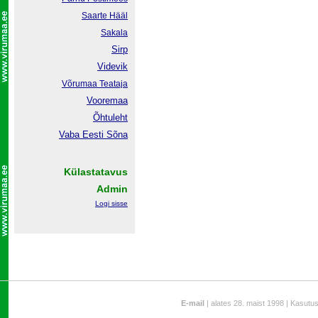
Saarte Hääl
Sakala
Sirp
Videvik
Võrumaa
Teataja
Vooremaa
Õhtuleht
Vaba Eesti Sõna
Külastatavus
Admin
Logi sisse
E-mail
| alates 28. maist 1998 | Kasutu