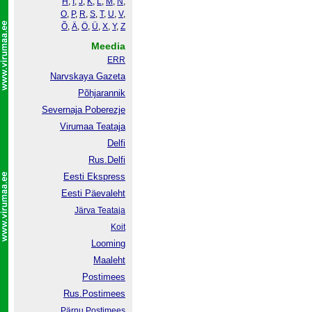
H
,
I
,
J
,
K
,
L
,
M
,
N
,
O
,
P
,
R
,
S
,
T
,
U
,
V
,
Õ
,
Ä
,
Ö
,
Ü
,
X
,
Y
,
Z
Meedia
ERR
Narvskaya Gazeta
Põhjarannik
Severnaja Poberezje
Virumaa Teataja
Delfi
Rus.Delfi
Eesti Ekspress
Eesti Päevaleht
Järva Teataja
Koit
Looming
Maaleht
Postimees
Rus.Postimees
Pärnu Postimees