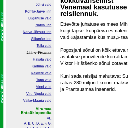
kokkuvarisemist
Jõhvi vald
Venemaal kasutusse
Kohtla-Järve linn
reisilennuk.
Lüganuse vald
Ettevõtte juhatuse esimees Mihha
Narva linn
kuigi täpset kuupäeva esmalenn
Narva-Jõesuu linn
vaid «ajastamise küsimus,» tea
Sillamäe linn
Toila vald
Pogosjani sõnul on kõik etteval
Lääne-Virumaa
asutakse proovilende korralda
Haljala vald
Viktor Hrištšenko sõnul ootavat
Kadrina vald
Rakvere vald
Kuni sada reisijat mahutavat Supe
Tapa vald
rahas 280 miljonit krooni maksv
Vinni vald
ja Prantsusmaa insenerid.
Viru-Nigula vald
Väike-Maarja vald
Virumaa
Entsüklopeedia
VE
A
,
B
,
C
,
D
,
E
,
F
,
G
,