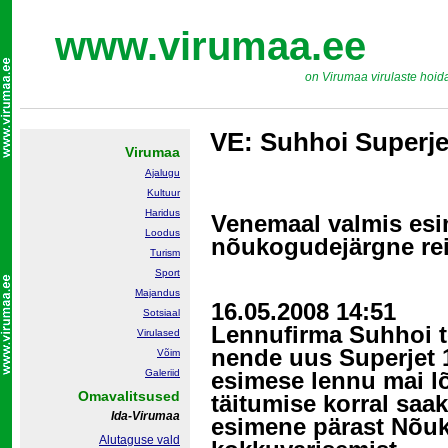
www.virumaa.ee
on Virumaa virulaste hoid
VE: Suhhoi Superjet
Virumaa
Ajalugu
Kultuur
Haridus
Venemaal valmis es
Loodus
nõukogudejärgne re
Turism
Sport
Majandus
16.05.2008 14:51
Sotsiaal
Lennufirma Suhhoi t
Virulased
nende uus Superjet
Võim
Galeriid
esimese lennu mai l
Omavalitsused
täitumise korral saak
Ida-Virumaa
esimene pärast Nõu
Alutaguse vald