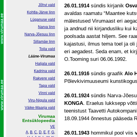
Jõhvi vald
26.01.1914
sündis kirjanik
Osv
Kohtla-Järve linn
avaldas raamatu “Maantee kutsub
Lüganuse vald
mälestused Virumaast eri aegad
Narva linn
ja andnud nii kirjandusliku kui 
Narva-Jõesuu linn
poolsada aastat hiljem. See ra
Sillamäe linn
kajastusi, ilmus tema toel ja ol
Toila vald
eri aegadest. Seda enam, et kir
Lääne-Virumaa
O.Tooming suri 06.06.1992.
Haljala vald
Kadrina vald
26.01.1916
sündis graafik
Alo 
Rakvere vald
Põlevkivimuuseumi kunstikogus.
Tapa vald
Vinni vald
26.01.1924
sündis Narva-Jõesu
Viru-Nigula vald
KONGA
. Eraelus lukksepp võtt
Väike-Maarja vald
teenistust Taavetti Autokompaniis
Virumaa
18.09.1944 õnnestus pääseda Ro
Entsüklopeedia
VE
A
,
B
,
C
,
D
,
E
,
F
,
G
,
26.01.1943
hommikul pool viis