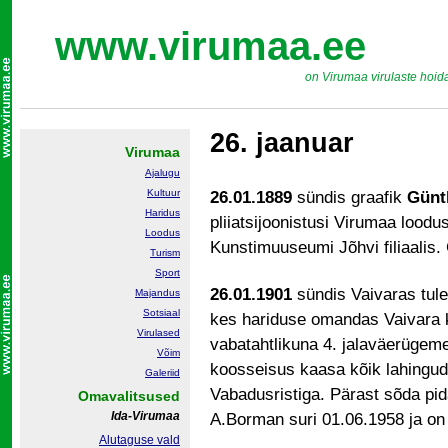
www.virumaa.ee
on Virumaa virulaste hoid
26. jaanuar
Virumaa
Ajalugu
Kultuur
26.01.1889
sündis graafik
Günt
Haridus
pliiatsijoonistusi Virumaa loodu
Loodus
Kunstimuuseumi Jõhvi filiaalis.
Turism
Sport
26.01.1901
sündis Vaivaras tul
Majandus
Sotsiaal
kes hariduse omandas Vaivara k
Virulased
vabatahtlikuna 4. jalaväerügeme
Võim
koosseisus kaasa kõik lahingud. 
Galeriid
Vabadusristiga. Pärast sõda pi
Omavalitsused
Ida-Virumaa
A.Borman suri 01.06.1958 ja on
Alutaguse vald