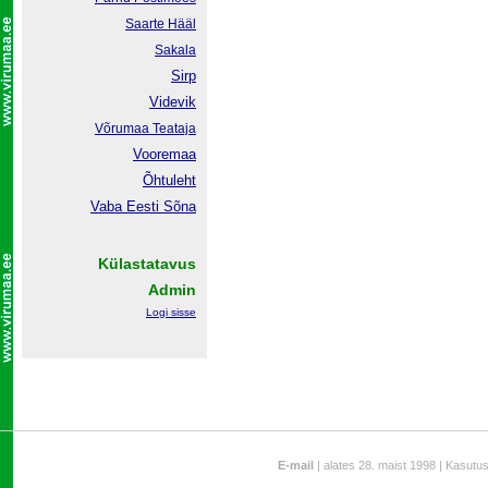
Saarte Hääl
Sakala
Sirp
Videvik
Võrumaa
Teataja
Vooremaa
Õhtuleht
Vaba Eesti Sõna
Külastatavus
Admin
Logi sisse
E-mail
| alates 28. maist 1998 | Kasutu