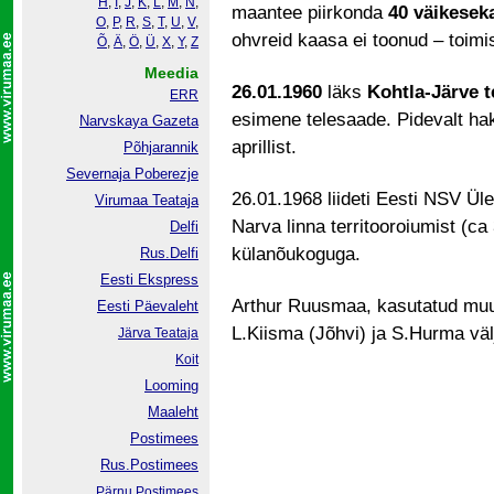
H
,
I
,
J
,
K
,
L
,
M
,
N
,
maantee piirkonda
40 väikeseka
O
,
P
,
R
,
S
,
T
,
U
,
V
,
ohvreid kaasa ei toonud – toim
Õ
,
Ä
,
Ö
,
Ü
,
X
,
Y
,
Z
Meedia
26.01.1960
läks
Kohtla-Järve t
ERR
esimene telesaade. Pidevalt ha
Narvskaya Gazeta
aprillist.
Põhjarannik
Severnaja Poberezje
26.01.1968 liideti Eesti NSV Ü
Virumaa Teataja
Narva linna territooroiumist (ca
Delfi
külanõukoguga.
Rus.Delfi
Eesti Ekspress
Arthur Ruusmaa, kasutatud muus
Eesti Päevaleht
L.Kiisma (Jõhvi) ja S.Hurma välja
Järva Teataja
Koit
Looming
Maaleht
Postimees
Rus.Postimees
Pärnu Postimees