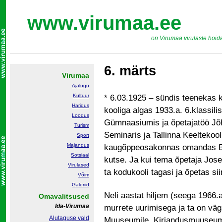
www.virumaa.ee
on Virumaa virulaste hoid
6. märts
Virumaa
Ajalugu
Kultuur
* 6.03.1925 – sündis teenekas k
Haridus
kooliga algas 1933.a. 6.klassili
Loodus
Gümnaasiumis ja õpetajatöö Jõ
Turism
Seminaris ja Tallinna Keeltekooli
Sport
Majandus
kaugõppeosakonnas omandas E. V
Sotsiaal
kutse. Ja kui tema õpetaja Josef
Virulased
ta kodukooli tagasi ja õpetas sii
Võim
Galeriid
Neli aastat hiljem (seega 1966.a
Omavalitsused
Ida-Virumaa
murrete uurimisega ja ta on vä
Alutaguse vald
Muuseumile, Kirjandusmuuseumi