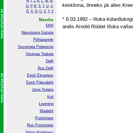
H
,
I
,
J
,
K
,
L
,
M
,
N
,
kesklinna, õnneks jäi alles Kre
O
,
P
,
R
,
S
,
T
,
U
,
V
,
Õ
,
Ä
,
Ö
,
Ü
,
X
,
Y
,
Z
* 6.03.1992 – Illuka külanõukogus
Meedia
ERR
andis Arnold Rüütel Illuka vall
Narvskaya Gazeta
Põhjarannik
Severnaja Poberezje
Virumaa Teataja
Delfi
Rus.Delfi
Eesti Ekspress
Eesti Päevaleht
Järva Teataja
Koit
Looming
Maaleht
Postimees
Rus.Postimees
Pärnu Postimees