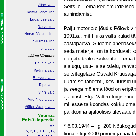
Jõhvi vald
Seltsile. Tema keelemurdelised 
Kohtla-Järve linn
auhindamist.
Lüganuse vald
Narva linn
Palju materjale jõudis Põlevkiv
Narva-Jõesuu linn
1991.a., mil Illuka valla külad
Sillamäe linn
aastapäeva. Südamelähedaseks sa
Toila vald
seda materjali on ta korduvalt
Lääne-Virumaa
uurijate töökoosolekutel. Tema t
Haljala vald
ajalugu, usu- ja seltsielu, rahv
Kadrina vald
seltsitegelase Osvald Kruusag
Rakvere vald
uurimise tandemi, kes uurisid 
Tapa vald
ja seega mõlema tööd on eripä
Vinni vald
ajaloost. Elga Valteri luigelenn
Viru-Nigula vald
millesse ta koondas kokku oma 
Väike-Maarja vald
paikkonna ajaloolisis ülevaatei
Virumaa
Entsüklopeedia
* 6.03.1944 – ligi 200 Nõukogud
VE
A
,
B
,
C
,
D
,
E
,
F
,
G
,
linnale ligi 4000 pommi ja hävit