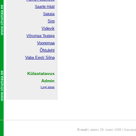
Saarte Hääl
Sakala
Sirp
Videvik
Võrumaa
Teataja
Vooremaa
Õhtuleht
Vaba Eesti Sõna
Külastatavus
Admin
Logi sisse
E-mail
| alates 28. maist 1998 | Kasutu