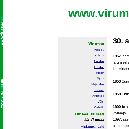
www.virum
30. a
Virumaa
Ajalugu
Kultuur
1857
. aas
Haridus
järgmisel 
Loodus
Ida-Viruma
Turism
Sport
1853
Sün
Majandus
Sotsiaal
1858
Phil
Virulased
Võim
1890
-te a
Galeriid
kivimaja. 
Omavalitsused
1897. aast
Ida-Virumaa
ette näite
Alutaguse vald