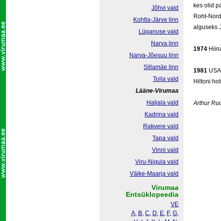
kes olid p
Jõhvi vald
Roht-Nord
Kohtla-Järve linn
alguseks 
Lüganuse vald
Narva linn
1974
Hiina
Narva-Jõesuu linn
Sillamäe linn
1981
USA p
Toila vald
Hiltoni hot
Lääne-Virumaa
Haljala vald
Arthur R
Kadrina vald
Rakvere vald
Tapa vald
Vinni vald
Viru-Nigula vald
Väike-Maarja vald
Virumaa
Entsüklopeedia
VE
A
,
B
,
C
,
D
,
E
,
F
,
G
,