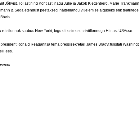
ärit Jõhvist, Toilast ning Kohtlast, nagu Julie ja Jakob Klettenberg, Marie Trankmann
mann jt. Seda etendust peetaksegi näitemangu viljelemise alguseks ehk teatriteg
Jõhvis.
 reisilennuk saabus New Yorki, tegu oli esimese tsiviillennuga Hiinast USAsse.
resident Ronald Reaganit ja tema pressisekretäri James Bradyt tulistati Washingt
elli ees.
uusmaa
.