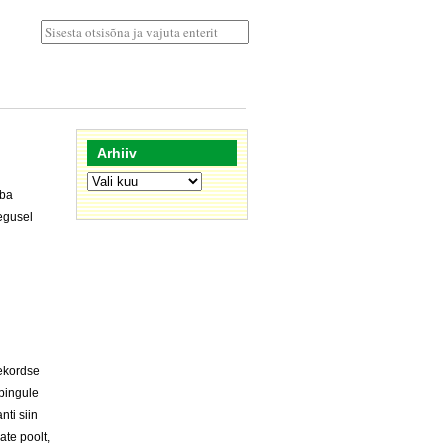
Arhiiv
Arhiiv
uba
egusel
hekordse
epingule
nti siin
ate poolt,