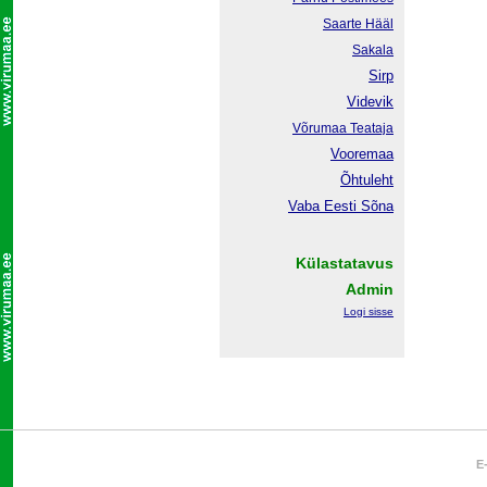
Saarte Hääl
Sakala
Sirp
Videvik
Võrumaa
Teataja
Vooremaa
Õhtuleht
Vaba Eesti Sõna
Külastatavus
Admin
Logi sisse
E