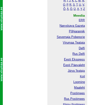
H
,
I
,
J
,
K
,
L
,
M
,
N
,
O
,
P
,
R
,
S
,
T
,
U
,
V
,
Õ
,
Ä
,
Ö
,
Ü
,
X
,
Y
,
Z
Meedia
ERR
Narvskaya Gazeta
Põhjarannik
Severnaja Poberezje
Virumaa Teataja
Delfi
Rus.Delfi
Eesti Ekspress
Eesti Päevaleht
Järva Teataja
Koit
Looming
Maaleht
Postimees
Rus.Postimees
Pärnu Postimees