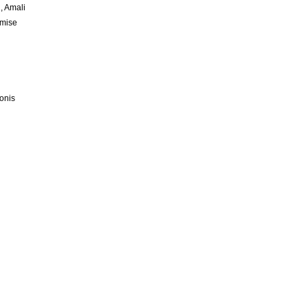
, Amali
emise
onis