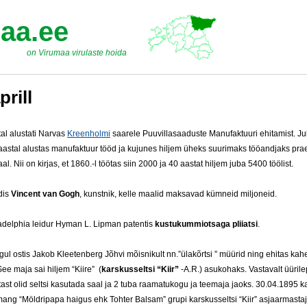
aa.ee
on Virumaa virulaste hoida
prill
tal alustati Narvas
Kreenholmi
saarele Puuvillasaaduste Manufaktuuri ehitamist. J
aastal alustas manufaktuur tööd ja kujunes hiljem üheks suurimaks tööandjaks pra
al. Nii on kirjas, et 1860.-l töötas siin 2000 ja 40 aastat hiljem juba 5400 töölist.
dis
Vincent van Gogh
, kunstnik, kelle maalid maksavad kümneid miljoneid.
adelphia leidur Hyman L. Lipman patentis
kustukummiotsaga pliiatsi
.
lgul ostis Jakob Kleetenberg Jõhvi mõisnikult nn.”ülakõrtsi ” müürid ning ehitas ka
See maja sai hiljem “Kiire” (
karskusseltsi “Kiir”
-A.R.) asukohaks. Vastavalt üüril
ast olid seltsi kasutada saal ja 2 tuba raamatukogu ja teemaja jaoks. 30.04.1895 ka
mang “Möldripapa haigus ehk Tohter Balsam” grupi karskusseltsi “Kiir” asjaarmastaj