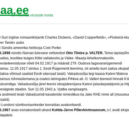
aa.ee
on Virumaa virulaste hoida
0
Suri inglise romaanikirjanik Charles Dickens, «David Copperfieldi», «Pickwick-klu
er Twisti» autor.
3
Sündis ameerika helilooja Cole Porter.
6.1898
sündis Narvas tulevane veltveebel
Otto Tõnise p. VALTER.
Tema lapsepõl
vallas, koolitee kulges Kiltsi vallakoolis ja Väike- Maarja kihelkonnakoolis.
seväeteenistusse võeti 04.02.1917 ja määrati 279. Oudova tagavararügemendi
seisu. 11.05.1917 siirdus 1. Eesti Rügementi teenima, oli ametis kuni saksa okupat
. Saksa võimud saatsid Eesti väeosad laiali). Vabadussõja tegi kaasa Kalevi Maleva
seisus rühmaülemana ja osales lahingutes Pihkva all. O. Valteri teeneid hinnati II lii
dusristiga. Vabadussõja järel teenis üleajateenijana Kalevi jalaväepataljonis ja hi
sevägede staabis. Suri 11.05.1942.a. Vjatka vangilaagris.
 andmeid leiab Vabadusristi kavaleride nimestikus ka Jako RAE nime all (muuseu
jalid).
4
Londoni sümfooniaorkester korraldas avakontserdi.
6.1967
avas esmakordselt uksed
Kohtla-Järve Põlevkivimuuseum,
s.t. avati eksp
tajatele.