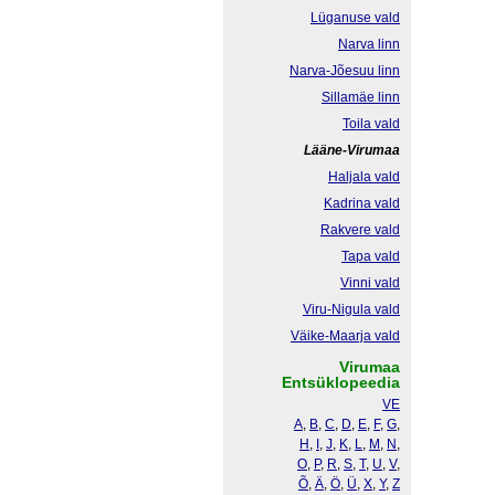
Lüganuse vald
Narva linn
Narva-Jõesuu linn
Sillamäe linn
Toila vald
Lääne-Virumaa
Haljala vald
Kadrina vald
Rakvere vald
Tapa vald
Vinni vald
Viru-Nigula vald
Väike-Maarja vald
Virumaa
Entsüklopeedia
VE
A
,
B
,
C
,
D
,
E
,
F
,
G
,
H
,
I
,
J
,
K
,
L
,
M
,
N
,
O
,
P
,
R
,
S
,
T
,
U
,
V
,
Õ
,
Ä
,
Ö
,
Ü
,
X
,
Y
,
Z