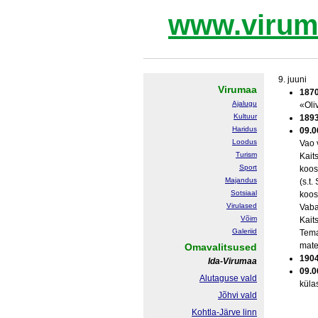
www.virum
9. juuni
Virumaa
187
Ajalugu
«Oliv
Kultuur
189
Haridus
09.0
Loodus
Vao 
Turism
Kait
Sport
koos
Majandus
(s.t
Sotsiaal
koos
Virulased
Vaba
Võim
Kait
Galeriid
Tema
mater
Omavalitsused
190
Ida-Virumaa
09.0
Alutaguse vald
külas
Jõhvi vald
Kohtla-Järve linn