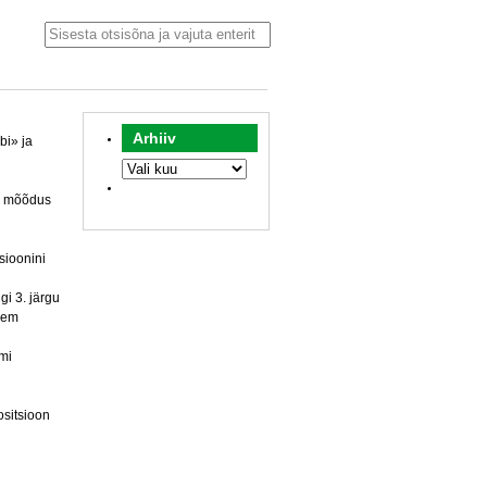
Arhiiv
bi» ja
Arhiiv
v mõõdus
sioonini
gi 3. järgu
ljem
mi
ositsioon