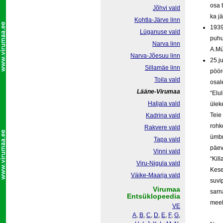
osa 
Jõhvi vald
ka j
Kohtla-Järve linn
1939
Lüganuse vald
puhu
Narva linn
A.Mü
Narva-Jõesuu linn
25.j
Sillamäe linn
pöör
Toila vald
osal
Lääne-Virumaa
“Elu
Haljala vald
ülek
Teie
Kadrina vald
rohk
Rakvere vald
ümbr
Tapa vald
päev
Vinni vald
“Kill
Viru-Nigula vald
Kese
Väike-Maarja vald
suvi
Virumaa
sarn
Entsüklopeedia
meel
VE
A
,
B
,
C
,
D
,
E
,
F
,
G
,