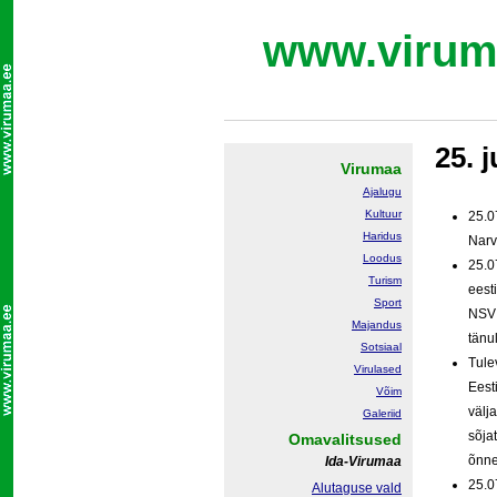
www.virum
25. j
Virumaa
Ajalugu
Kultuur
25.0
Haridus
Narv
Loodus
25.0
Turism
eest
Sport
NSV 
Majandus
tänu
Sotsiaal
Tule
Virulased
Eest
Võim
välj
Galeriid
sõja
Omavalitsused
õnne
Ida-Virumaa
25.0
Alutaguse vald