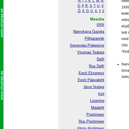
H
,
I
,
J
,
K
,
L
,
M
,
N
,
Need
O
,
P
,
R
,
S
,
T
,
U
,
V
,
1939
Õ
,
Ä
,
Ö
,
Ü
,
X
,
Y
,
Z
kokk
Meedia
mõis
ERR
eluj
Narvskaya Gazeta
leiti
Põhjarannik
neid
Severnaja Poberezje
Ullo
“Kird
Virumaa Teataja
Delfi
Narv
Rus.Delfi
linn
Eesti Ekspress
Arth
Eesti Päevaleht
Järva Teataja
Koit
Looming
Maaleht
Postimees
Rus.Postimees
Pärnu Postimees