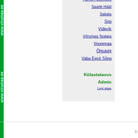
Saarte Hääl
Sakala
Sirp
Videvik
Võrumaa
Teataja
Vooremaa
Õhtuleht
Vaba Eesti Sõna
Külastatavus
Admin
Logi sisse
E