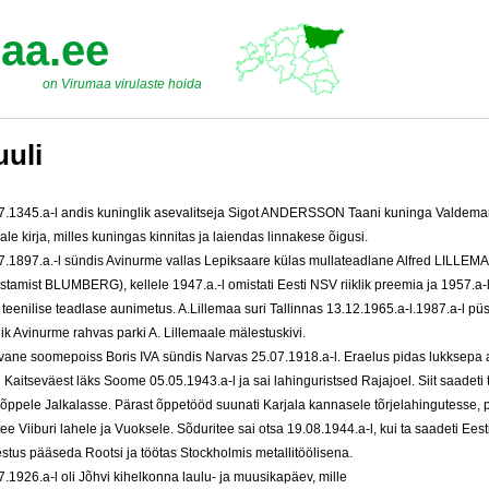
aa.ee
on Virumaa virulaste hoida
uuli
7.1345.a-l andis kuninglik asevalitseja Sigot ANDERSSON Taani kuninga Valdemar
ale kirja, milles kuningas kinnitas ja laiendas linnakese õigusi.
7.1897.a.-l sündis Avinurme vallas Lepiksaare külas mullateadlane Alfred LILLEM
istamist BLUMBERG), kellele 1947.a.-l omistati Eesti NSV riiklik preemia ja 1957.a-l
teenilise teadlase aunimetus. A.Lillemaa suri Tallinnas 13.12.1965.a-l.1987.a-l püs
lik Avinurme rahvas parki A. Lillemaale mälestuskivi.
vane soomepoiss Boris IVA sündis Narvas 25.07.1918.a-l. Eraelus pidas lukksepa a
i Kaitseväest läks Soome 05.05.1943.a-l ja sai lahinguristsed Rajajoel. Siit saadeti 
aõppele Jalkalasse. Pärast õppetööd suunati Karjala kannasele tõrjelahingutesse, p
tee Viiburi lahele ja Vuoksele. Sõduritee sai otsa 19.08.1944.a-l, kui ta saadeti Eest
stus pääseda Rootsi ja töötas Stockholmis metallitöölisena.
7.1926.a-l oli Jõhvi kihelkonna laulu- ja muusikapäev, mille