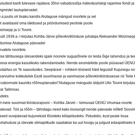
tuludest kanti tulevase rajatava Jõhvi vabadussõja mälestusmärgi rajamise fondi ja n
ärgmistel laulupäevadel.
.a.juulis oli Iisaku kandis Alutaguse mängud noortele ja sel
l avaldasid oma läkitused ja pöördumised peoliste poole
ürisepp ja U.Toomi.
uulil 1939.a.-l kirjutas Kohtla-Järve põlevkivitööstuse juhataja Aleksander Müürisep
dumise Alutaguse päevadel
evatele noortele.
lise tähtsusega ülesandeks igale noorele sugupõlvele on leida õige lahendus ja t
eeva energia kasulikuks rakendamiseks. Nende eesmärkide poole püüavad ÜENÜ
 väärtus on Te saavutustes. Seepärast – rohkem tösiseid häid tegusid! Kujunegu no
earvuline kokkutulek Eesti suurimasse ja vanimasse põlevkiivtööstusesse nii Teile 
uskonnale kauniks rõõmupäevaks!”Alutaguse mängude üldjuht Ullo Toomi kirjuta
al Tallinnas.
adeks.
t meie suurimat tööstusrajooni – Kohtla-Järvel – toimuvad ÜENÜ Virumaa noorte
päevad. Töö ja rõõm – tähistagu need kaks loosungit nende päevade mõtet! Soovin 
ased suvipäevad kujuneksid tõsisteks killapidudeks. Pidudeks, kust peale ilusa
elahutuse ja ülevate silmapilkude saadakse ka uut hoogu ja julgust edaspidiseks t