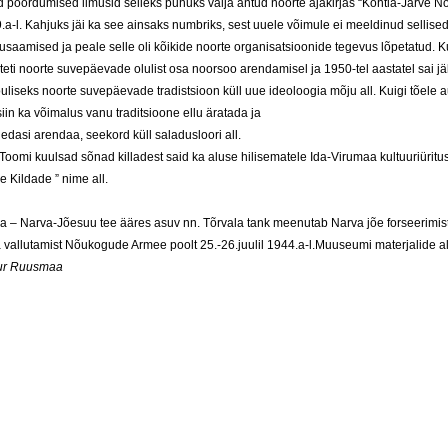
 põõrdumised ilmusid selleks puhuks välja antud noorte ajakirjas “Kohtla-Järve N
.a-l. Kahjuks jäi ka see ainsaks numbriks, sest uuele võimule ei meeldinud sellise
usaamised ja peale selle oli kõikide noorte organisatsioonide tegevus lõpetatud. K
teti noorte suvepäevade olulist osa noorsoo arendamisel ja 1950-tel aastatel sai jä
õuliseks noorte suvepäevade tradistsioon küll uue ideoloogia mõju all. Kuigi tõele 
 siin ka võimalus vanu traditsioone ellu äratada ja
 edasi arendaa, seekord küll saladusloori all.
 Toomi kuulsad sõnad killadest said ka aluse hilisematele Ida-Virumaa kultuuriüritu
e Kildade ” nime all.
a – Narva-Jõesuu tee ääres asuv nn. Tõrvala tank meenutab Narva jõe forseerimis
a vallutamist Nõukogude Armee poolt 25.-26.juulil 1944.a-l.Muuseumi materjalide a
ur Ruusmaa