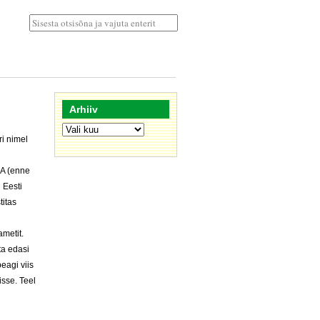
Arhiiv
Arhiiv
i nimel
AA (enne
 Eesti
titas
metit.
ta edasi
eagi viis
isse. Teel