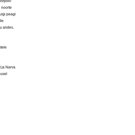
oorpõlv”
d noorte
uigi peagi
lle
au andes,
stele
t ja Narva
lusel