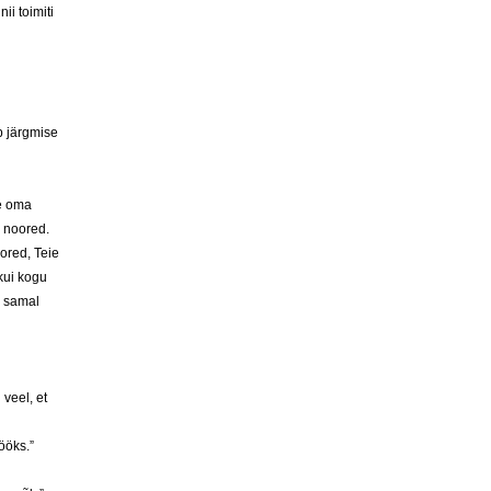
ii toimiti
p järgmise
ee oma
 noored.
ored, Teie
kui kogu
s samal
veel, et
ööks.”