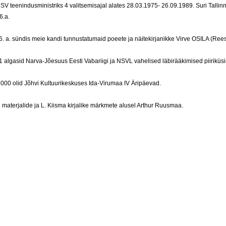
NSV teenindusministriks 4 valitsemisajal alates 28.03.1975- 26.09.1989. Suri Tallin
6.a.
. a. sündis meie kandi tunnustatumaid poeete ja näitekirjanikke Virve OSILA (Rees
 algasid Narva-Jõesuus Eesti Vabariigi ja NSVL vahelised läbirääkimised piiriküs
000 olid Jõhvi Kultuurikeskuses Ida-Virumaa IV Äripäevad.
aterjalide ja L. Kiisma kirjalike märkmete alusel Arthur Ruusmaa.