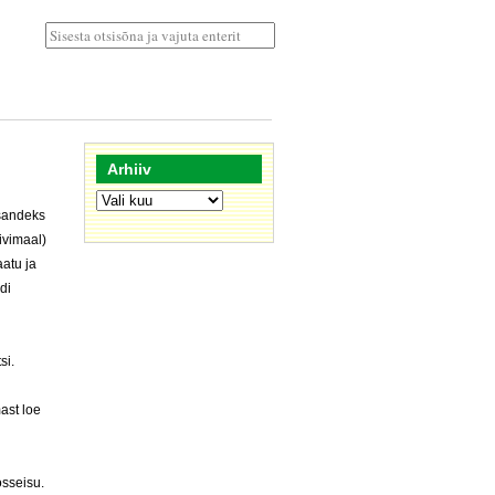
Arhiiv
Arhiiv
esandeks
ivimaal)
aatu ja
di
si.
ast loe
sseisu.