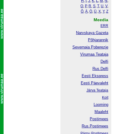
H
,
I
,
J
,
K
,
L
,
M
,
N
,
O
,
P
,
R
,
S
,
T
,
U
,
V
,
Õ
,
Ä
,
Ö
,
Ü
,
X
,
Y
,
Z
Meedia
ERR
Narvskaya Gazeta
Põhjarannik
Severnaja Poberezje
Virumaa Teataja
Delfi
Rus.Delfi
Eesti Ekspress
Eesti Päevaleht
Järva Teataja
Koit
Looming
Maaleht
Postimees
Rus.Postimees
Pärnu Postimees