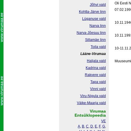
Oli Eesti 
Jõhvi vald
07.02.199
Kohtla-Järve linn
Lüganuse vald
10.11.1946
Narva linn
Narva-Jõesuu linn
10.11.1991
Sillamäe linn
Toila vald
10-11.11.2
Lääne-Virumaa
Haljala vald
Muuseumi m
Kadrina vald
Rakvere vald
Tapa vald
Vinni vald
Viru-Nigula vald
Väike-Maarja vald
Virumaa
Entsüklopeedia
VE
A
,
B
,
C
,
D
,
E
,
F
,
G
,