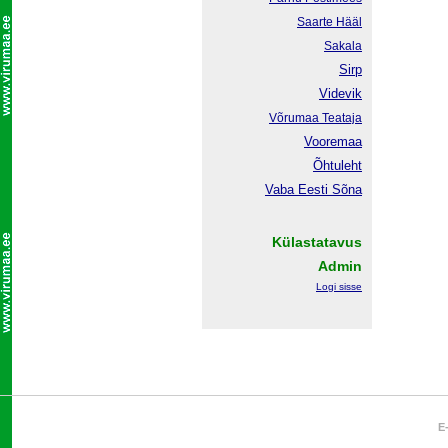
Saarte Hääl
Sakala
Sirp
Videvik
Võrumaa
Teataja
Vooremaa
Õhtuleht
Vaba Eesti Sõna
Külastatavus
Admin
Logi sisse
E