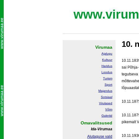
www.virum
10. 
Virumaa
Ajalugu
Kultuur
10.11.183
Haridus
sai Põhja-
Loodus
tegutseva 
Turism
mõttevahet
Sport
lõpuaastat
Majandus
Sotsiaal
10.11.1875
Virulased
Võim
10.11.187
Galeriid
pikemalt V
Omavalitsused
Ida-Virumaa
10.11.193
Alutaguse vald