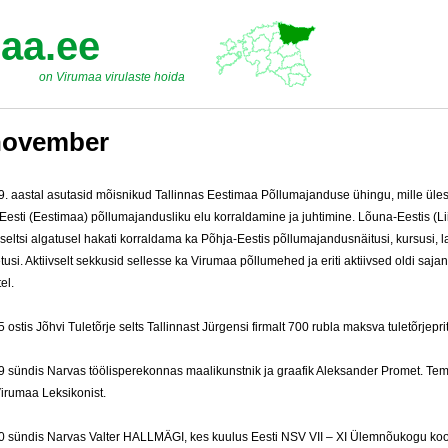
aa.ee
on Virumaa virulaste hoida
november
9. aastal asutasid mõisnikud Tallinnas Eestimaa Põllumajanduse ühingu, mille ül
Eesti (Eestimaa) põllumajandusliku elu korraldamine ja juhtimine. Lõuna-Eestis (Li
seltsi algatusel hakati korraldama ka Põhja-Eestis põllumajandusnäitusi, kursusi, l
usi. Aktiivselt sekkusid sellesse ka Virumaa põllumehed ja eriti aktiivsed oldi sajan
el.
 ostis Jõhvi Tuletõrje selts Tallinnast Jürgensi firmalt 700 rubla maksva tuletõrjeprit
9 sündis Narvas töölisperekonnas maalikunstnik ja graafik Aleksander Promet. Tem
irumaa Leksikonist.
0 sündis Narvas Valter HALLMÄGI, kes kuulus Eesti NSV VII – XI Ülemnõukogu koo