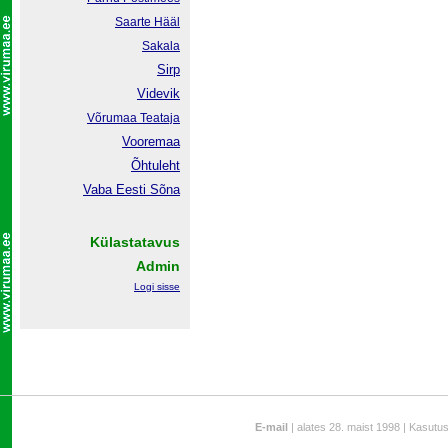
Saarte Hääl
Sakala
Sirp
Videvik
Võrumaa
Teataja
Vooremaa
Õhtuleht
Vaba Eesti Sõna
Külastatavus
Admin
Logi sisse
E-mail
| alates 28. maist 1998 | Kasutu