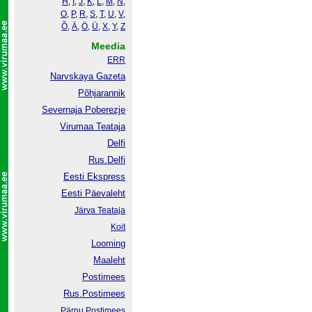
H
,
I
,
J
,
K
,
L
,
M
,
N
,
O
,
P
,
R
,
S
,
T
,
U
,
V
,
Õ
,
Ä
,
Ö
,
Ü
,
X
,
Y
,
Z
Meedia
ERR
Narvskaya Gazeta
Põhjarannik
Severnaja Poberezje
Virumaa Teataja
Delfi
Rus.Delfi
Eesti Ekspress
Eesti Päevaleht
Järva Teataja
Koit
Looming
Maaleht
Postimees
Rus.Postimees
Pärnu Postimees