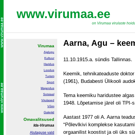
www.virumaa.ee
on Virumaa virulaste hoid
Aarna, Agu – keem
Virumaa
Ajalugu
Kultuur
11.10.1915.a. sündis Tallinnas.
Haridus
Loodus
Keemik, tehnikateaduste doktor
Turism
(1961), Budabesti Ülikooli audo
Sport
Majandus
Sotsiaal
Tema keemiku haridustee algas 
Virulased
1948. Lõpetamise järel oli TPI-
Võim
Galeriid
Aastast 1977 oli A. Aarna tead
Omavalitsused
“Põlevlkivi komplekse kasutami
Ida-Virumaa
orgaanilist koostist ja oli üks sü
Alutaguse vald