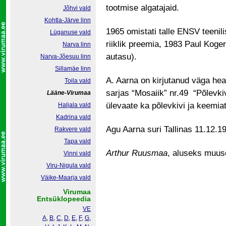
tootmise algatajaid.
Jõhvi vald
Kohtla-Järve linn
1965 omistati talle ENSV teeni
Lüganuse vald
riiklik preemia, 1983 Paul Kog
Narva linn
autasu).
Narva-Jõesuu linn
Sillamäe linn
A. Aarna on kirjutanud väga hea
Toila vald
sarjas “Mosaiik” nr.49 “Põlevk
Lääne-Virumaa
ülevaate ka põlevkivi ja keemiat
Haljala vald
Kadrina vald
Agu Aarna suri Tallinas 11.12.
Rakvere vald
Tapa vald
Arthur Ruusmaa
, aluseks muuse
Vinni vald
Viru-Nigula vald
Väike-Maarja vald
Virumaa
Entsüklopeedia
VE
A
,
B
,
C
,
D
,
E
,
F
,
G
,