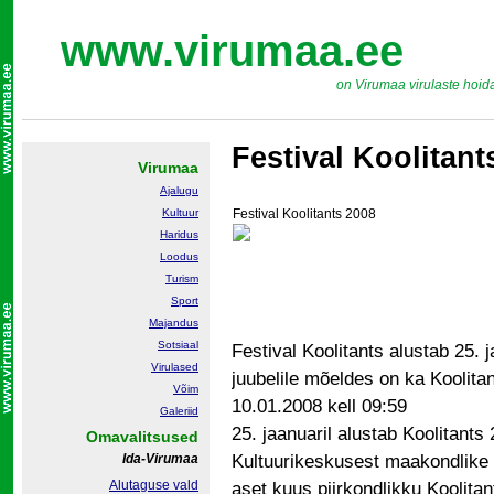
www.virumaa.ee
on Virumaa virulaste hoid
Festival Koolitant
Virumaa
Ajalugu
Kultuur
Festival Koolitants 2008
Haridus
Loodus
Turism
Sport
Majandus
Sotsiaal
Festival Koolitants alustab 25. 
Virulased
juubelile mõeldes on ka Koolit
Võim
10.01.2008 kell 09:59
Galeriid
25. jaanuaril alustab Koolitants
Omavalitsused
Ida-Virumaa
Kultuurikeskusest maakondlike 
Alutaguse vald
aset kuus piirkondlikku Koolitant