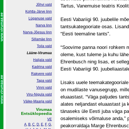
Jõhvi vald
Tartus, Vanemuise teatris Kooli
Kohtla-Järve linn
Lüganuse vald
Eesti Vabariigi 90. juubelile mõ
Narva linn
tantsukategooriate osas. Lisan
Narva-Jõesuu linn
“Eesti teemaline tants”.
Sillamäe linn
Toila vald
“Soovime panna noori rohkem m
Lääne-Virumaa
oleme, kust tuleme ja kuhu lähe
Haljala vald
Ehrenbusch ning lisas, et sell
Kadrina vald
Eesti Vabariigi 90. juubeliaastal
Rakvere vald
Tapa vald
Lisaks uuele teemakategooriale 
Vinni vald
on mudilaste vanusegrupp, mill
Viru-Nigula vald
eluaastast. “Väga paljudes tant
Väike-Maarja vald
alates neljandast eluaastast ja 
Virumaa
tänaseks üle Eesti juba väga pal
Entsüklopeedia
osalemiseks võimaluse anda,” p
VE
A
,
B
,
C
,
D
,
E
,
F
,
G
,
peakorraldaja Marge Ehrenbusc