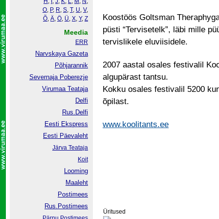
H
,
I
,
J
,
K
,
L
,
M
,
N
,
O
,
P
,
R
,
S
,
T
,
U
,
V
,
Koostöös Goltsman Theraphyga 
Õ
,
Ä
,
Ö
,
Ü
,
X
,
Y
,
Z
püsti “Tervisetelk”, läbi mille 
Meedia
tervislikele eluviisidele.
ERR
Narvskaya Gazeta
2007 aastal osales festivalil Ko
Põhjarannik
algupärast tantsu.
Severnaja Poberezje
Kokku osales festivalil 5200 ku
Virumaa Teataja
Delfi
õpilast.
Rus.Delfi
www.koolitants.ee
Eesti Ekspress
Eesti Päevaleht
Järva Teataja
Koit
Looming
Maaleht
Postimees
Rus.Postimees
Üritused
Pärnu Postimees