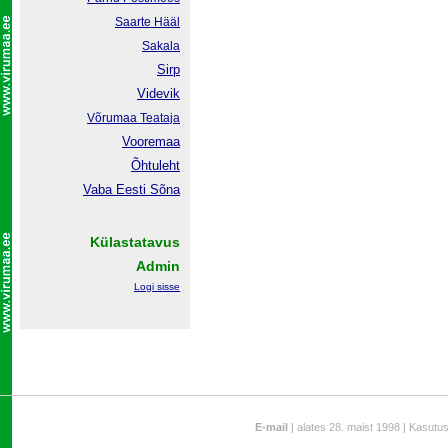
Saarte Hääl
Sakala
Sirp
Videvik
Võrumaa
Teataja
Vooremaa
Õhtuleht
Vaba Eesti Sõna
Külastatavus
Admin
Logi sisse
E-mail
| alates 28. maist 1998 | Kasutu