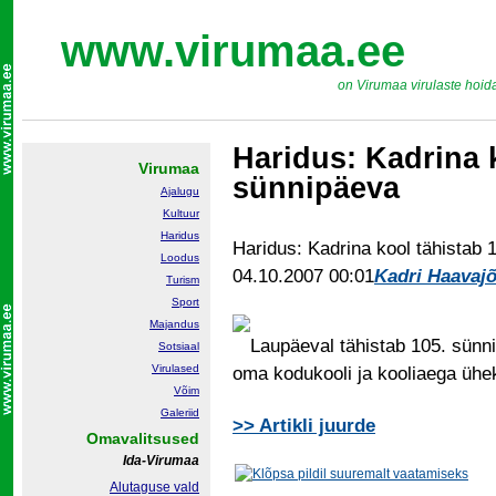
www.virumaa.ee
on Virumaa virulaste hoid
Haridus: Kadrina k
Virumaa
sünnipäeva
Ajalugu
Kultuur
Haridus
Haridus: Kadrina kool tähistab 
Loodus
04.10.2007 00:01
Kadri Haavaj
Turism
Sport
Majandus
Laupäeval tähistab 105. sünnip
Sotsiaal
Virulased
oma kodukooli ja kooliaega ühe
Võim
Galeriid
>>
Artikli juurde
Omavalitsused
Ida-Virumaa
Alutaguse vald