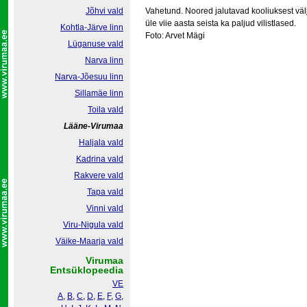
Jõhvi vald
Vahetund. Noored jalutavad kooliuksest vä
üle viie aasta seista ka paljud vilistlased.
Kohtla-Järve linn
Foto: Arvet Mägi
Lüganuse vald
Narva linn
Narva-Jõesuu linn
Sillamäe linn
Toila vald
Lääne-Virumaa
Haljala vald
Kadrina vald
Rakvere vald
Tapa vald
Vinni vald
Viru-Nigula vald
Väike-Maarja vald
Virumaa
Entsüklopeedia
VE
A
,
B
,
C
,
D
,
E
,
F
,
G
,