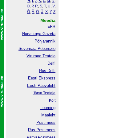
H
,
I
,
J
,
K
,
L
,
M
,
N
,
O
,
P
,
R
,
S
,
T
,
U
,
V
,
Õ
,
Ä
,
Ö
,
Ü
,
X
,
Y
,
Z
Meedia
ERR
Narvskaya Gazeta
Põhjarannik
Severnaja Poberezje
Virumaa Teataja
Delfi
Rus.Delfi
Eesti Ekspress
Eesti Päevaleht
Järva Teataja
Koit
Looming
Maaleht
Postimees
Rus.Postimees
Pärnu Postimees