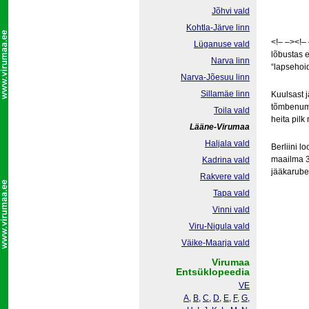
Jõhvi vald
Kohtla-Järve linn
<!– –><!–
Lüganuse vald
lõbustas 
Narva linn
“lapsehoi
Narva-Jõesuu linn
Sillamäe linn
Kuulsast 
tõmbenumb
Toila vald
heita pil
Lääne-Virumaa
Haljala vald
Berliini 
maailma 3
Kadrina vald
jääkarubee
Rakvere vald
Tapa vald
Vinni vald
Viru-Nigula vald
Väike-Maarja vald
Virumaa
Entsüklopeedia
VE
A
,
B
,
C
,
D
,
E
,
F
,
G
,