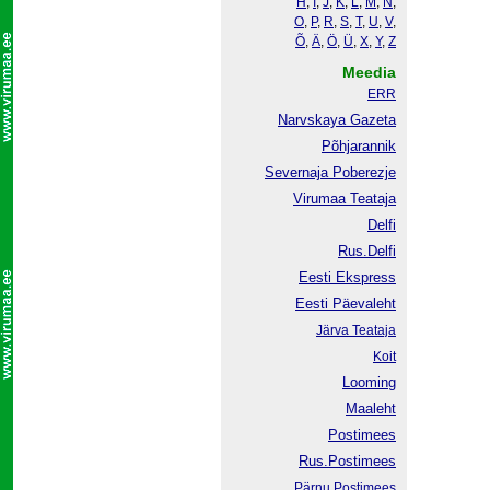
H
,
I
,
J
,
K
,
L
,
M
,
N
,
O
,
P
,
R
,
S
,
T
,
U
,
V
,
Õ
,
Ä
,
Ö
,
Ü
,
X
,
Y
,
Z
Meedia
ERR
Narvskaya Gazeta
Põhjarannik
Severnaja Poberezje
Virumaa Teataja
Delfi
Rus.Delfi
Eesti Ekspress
Eesti Päevaleht
Järva Teataja
Koit
Looming
Maaleht
Postimees
Rus.Postimees
Pärnu Postimees