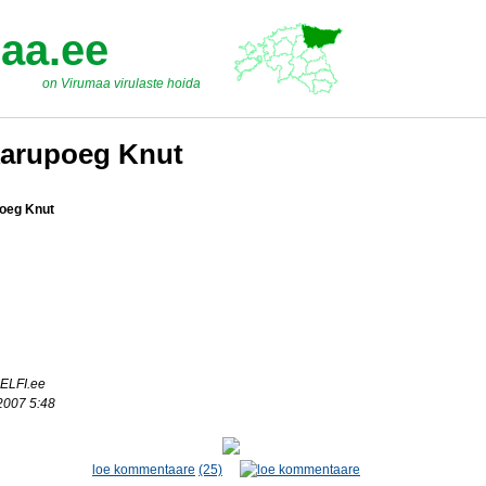
aa.ee
on Virumaa virulaste hoida
karupoeg Knut
oeg Knut
ELFI.ee
 2007 5:48
loe kommentaare
(25)