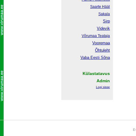
Saarte Hääl
Sakala
Sirp
Videvik
Võrumaa
Teataja
Vooremaa
Õhtuleht
Vaba Eesti Sõna
Külastatavus
Admin
Logi sisse
E