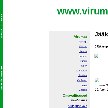
www.virum
Jää
Virumaa
Ajalugu
Jääkarup
Kultuur
Haridus
Loodus
Turism
Sport
Majandus
Sotsiaal
Virulased
Võim
www.D
12. juuni
Galeriid
Omavalitsused
Ida-Virumaa
Alutaguse vald