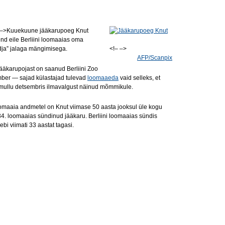
 –>Kuuekuune jääkarupoeg Knut
end eile Berliini loomaaias oma
dja” jalaga mängimisega.
<!– –>
AFP/Scanpix
jääkarupojast on saanud Berliini Zoo
er — sajad külastajad tulevad
loomaaeda
vaid selleks, et
k mullu detsembris ilmavalgust näinud mõmmikule.
loomaaia andmetel on Knut viimase 50 aasta jooksul üle kogu
4. loomaaias sündinud jääkaru. Berliini loomaaias sündis
bi viimati 33 aastat tagasi.