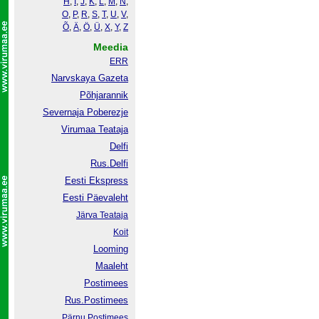
H
,
I
,
J
,
K
,
L
,
M
,
N
,
O
,
P
,
R
,
S
,
T
,
U
,
V
,
Õ
,
Ä
,
Ö
,
Ü
,
X
,
Y
,
Z
Meedia
ERR
Narvskaya Gazeta
Põhjarannik
Severnaja Poberezje
Virumaa Teataja
Delfi
Rus.Delfi
Eesti Ekspress
Eesti Päevaleht
Järva Teataja
Koit
Looming
Maaleht
Postimees
Rus.Postimees
Pärnu Postimees