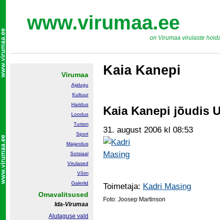
www.virumaa.ee
on Virumaa virulaste hoid
Kaia Kanepi
Virumaa
Ajalugu
Kultuur
Haridus
Kaia Kanepi jõudis U
Loodus
Turism
31. august 2006 kl 08:53
Sport
Majandus
Sotsiaal
Virulased
Võim
Galeriid
Toimetaja:
Kadri Masing
Omavalitsused
Foto: Joosep Martinson
Ida-Virumaa
Alutaguse vald