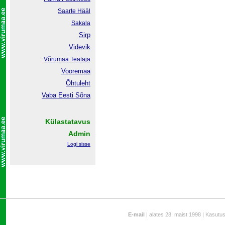
Saarte Hääl
Sakala
Sirp
Videvik
Võrumaa
Teataja
Vooremaa
Õhtuleht
Vaba Eesti Sõna
Külastatavus
Admin
Logi sisse
E-mail
| alates 28. maist 1998 | Kasutu