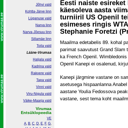
Eesti naiste esireket
Jõhvi vald
käesoleva aasta vii
Kohtla-Järve linn
turniiril US Openil te
Lüganuse vald
esimeses ringis WTA
Narva linn
Stephanie Foretzi (Pr
Narva-Jõesuu linn
Sillamäe linn
Maailma edetabelis 89. kohal p
Toila vald
parimat saavutust Grand Slam tur
Lääne-Virumaa
ka French Openil. Wimbledonis tu
Haljala vald
Openil Kanepi ei osalenud, kirj
Kadrina vald
Rakvere vald
Kanepi järgmine vastane on sam
Tapa vald
asetusega hispaanlanna Anabel 
Vinni vald
aastane Youlia Fedossova peaks 
Viru-Nigula vald
vastane, sest tema koht maailm
Väike-Maarja vald
Virumaa
Entsüklopeedia
VE
A
,
B
,
C
,
D
,
E
,
F
,
G
,