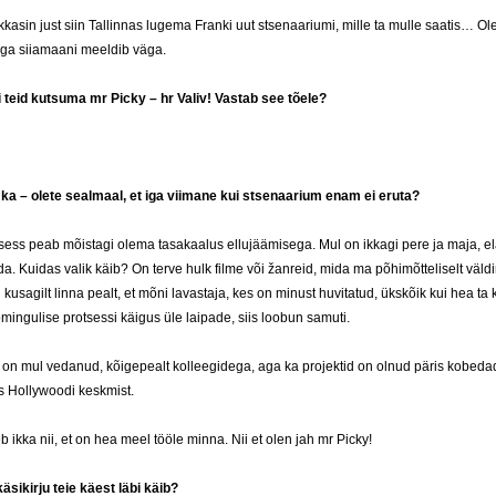
kasin just siin Tallinnas lugema Franki uut stsenaariumi, mille ta mulle saatis… Ol
aga siiamaani meeldib väga.
i teid kutsuma mr Picky – hr Valiv! Vastab see tõele?
t ka – olete sealmaal, et iga viimane kui stsenaarium enam ei eruta?
sess peab mõistagi olema tasakaalus ellujäämisega. Mul on ikkagi pere ja maja, ela
da. Kuidas valik käib? On terve hulk filme või žanreid, mida ma põhimõtteliselt väldin
kusagilt linna pealt, et mõni lavastaja, kes on minust huvitatud, ükskõik kui hea ta k
mingulise protsessi käigus üle laipade, siis loobun samuti.
 on mul vedanud, kõigepealt kolleegidega, aga ka projektid on olnud päris kobeda
s Hollywoodi keskmist.
eb ikka nii, et on hea meel tööle minna. Nii et olen jah mr Picky!
käsikirju teie käest läbi käib?