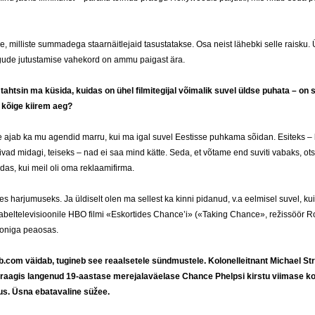
e, milliste summadega staarnäitlejaid tasustatakse. Osa neist lähebki selle raisku. 
ugude jutustamise vahekord on ammu paigast ära.
 tahtsin ma küsida, kuidas on ühel filmitegijal võimalik suvel üldse puhata – on 
e kõige kiirem aeg?
 ajab ka mu agendid marru, kui ma igal suvel Eestisse puhkama sõidan. Esiteks – 
mivad midagi, teiseks – nad ei saa mind kätte. Seda, et võtame end suviti vabaks, o
as, kui meil oli oma reklaamifirma.
s harjumuseks. Ja üldiselt olen ma sellest ka kinni pidanud, v.a eelmisel suvel, ku
aabeltelevisioonile HBO filmi «Eskortides Chance’i» («Taking Chance», režissöör R
oniga peaosas.
.com väidab, tugineb see reaalsetele sündmustele. Kolonelleitnant Michael Str
Iraagis langenud 19-aastase merejalaväelase Chance Phelpsi kirstu viimase k
s. Üsna ebatavaline süžee.