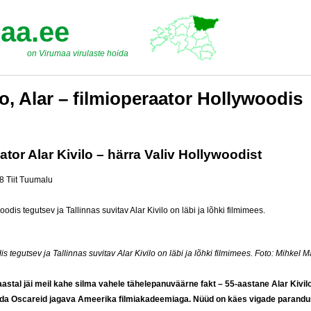
aa.ee
on Virumaa virulaste hoida
lo, Alar – filmioperaator Hollywoodis
tor Alar Kivilo – härra Valiv Hollywoodist
8 Tiit Tuumalu
s tegutsev ja Tallinnas suvitav Alar Kivilo on läbi ja lõhki filmimees.
Foto:
Mihkel M
aastal jäi meil kahe silma vahele tähelepanuväärne fakt – 55-aastane Alar Kivilo
tuda Oscareid jagava Ameerika filmiakadeemiaga. Nüüd on käes vigade parandu