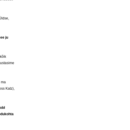
Üldse,
see ju
kõik
tsustasime
i ma
oss Katz),
obl
odukohta