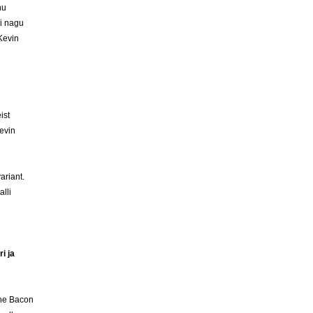
nu
gi nagu
 Kevin
ist
Kevin
ariant.
lli
i ja
The Bacon