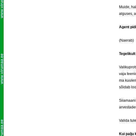
Muide, hak
alguses, 
Agent pid
(Naerab)
Tegelikul
Valikuprot
vaja teeni
ma kuulen 
sõidab loo
Siiamaani
arvestade
Valida tul
Kui palju 