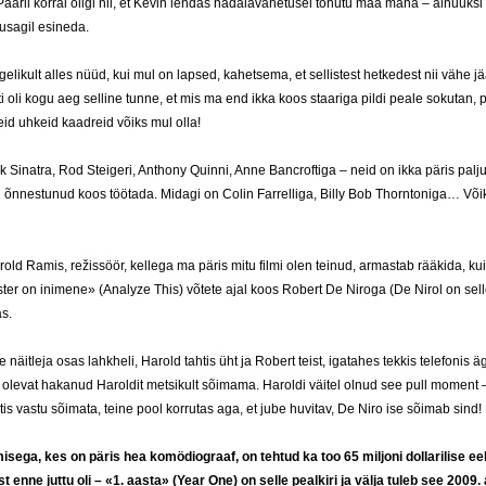
Paaril korral oligi nii, et Kevin lendas nädalavahetusel tohutu maa maha – ainuüksi 
kusagil esineda.
elikult alles nüüd, kui mul on lapsed, kahetsema, et sellistest hetkedest nii vähe j
i oli kogu aeg selline tunne, et mis ma end ikka koos staariga pildi peale sokutan, pi
eid uhkeid kaadreid võiks mul olla!
 Sinatra, Rod Steigeri, Anthony Quinni, Anne Bancroftiga – neid on ikka päris palj
n õnnestunud koos töötada. Midagi on Colin Farrelliga, Billy Bob Thorntoniga… Võ
old Ramis, režissöör, kellega ma päris mitu filmi olen teinud, armastab rääkida, ku
er on inimene» (Analyze This) võtete ajal koos Robert De Niroga (De Nirol on sel
as.
he näitleja osas lahkheli, Harold tahtis üht ja Robert teist, igatahes tekkis telefonis 
 olevat hakanud Haroldit metsikult sõimama. Haroldi väitel olnud see pull moment 
tis vastu sõimata, teine pool korrutas aga, et jube huvitav, De Niro ise sõimab sind!
sega, kes on päris hea komödiograaf, on tehtud ka too 65 miljoni dollarilise e
est enne juttu oli – «1. aasta» (Year One) on selle pealkiri ja välja tuleb see 2009. 