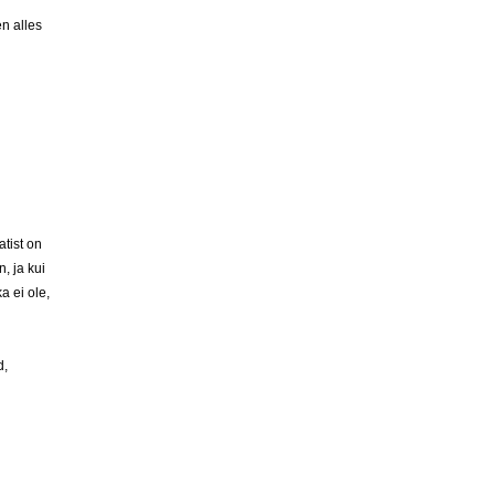
en alles
tist on
, ja kui
a ei ole,
d,