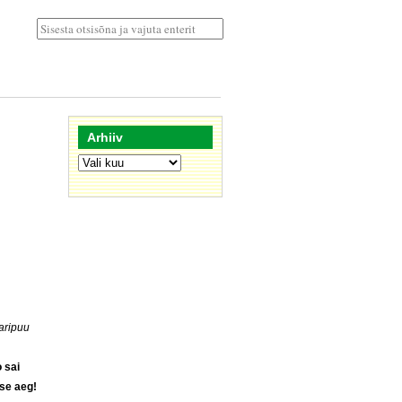
Arhiiv
Arhiiv
aripuu
 sai
se aeg!