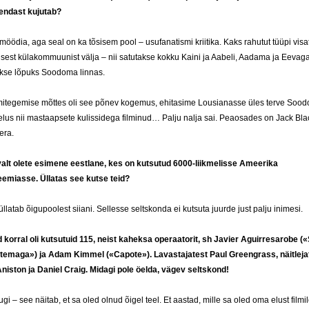
endast kujutab?
öödia, aga seal on ka tõsisem pool – usufanatismi kriitika. Kaks rahutut tüüpi vis
isest külakommuunist välja – nii satutakse kokku Kaini ja Aabeli, Aadama ja Eevag
se lõpuks Soodoma linnas.
ilmitegemise mõttes oli see põnev kogemus, ehitasime Lousianasse üles terve Sood
elus nii mastaapsete kulissidega filminud… Palju nalja sai. Peaosades on Jack Bla
era.
alt olete esimene eestlane, kes on kutsutud 6000-liikmelisse Ameerika
eemiasse. Üllatas see kutse teid?
 üllatab õigupoolest siiani. Sellesse seltskonda ei kutsuta juurde just palju inimesi.
korral oli kutsutuid 115, neist kaheksa operaatorit, sh Javier Aguirresarobe (
 temaga») ja Adam Kimmel («Capote»). Lavastajatest Paul Greengrass, näitleja
Aniston ja Daniel Craig. Midagi pole öelda, vägev seltskond!
gi – see näitab, et sa oled olnud õigel teel. Et aastad, mille sa oled oma elust filmi