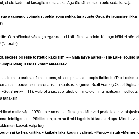
d, ei ole kadunud kusagile musta auku. Aga üle tähtsustada pole seda ka vaja.
ega avanenud võimalust öelda sõna sekka tänavuste Oscarite jagamisel ikka
e?
itte. Olin hõivatud võtetega ega saanud kõiki filme vaadata. Kui aga kõiki ei näe, ei
! (Naerab.)
ga seoses oli esile tõstetud kaks filmi – «Maja järve ääres» (The Lake House) j
 Simple Plan). Kuidas kommenteerite?
eaksid minu parimad filmid olema, siis ise pakuksin hoopis thriller’it «The Lookout»
 oma režiidebüüdi seni stsenaristina kuulsust kogunud Scott Frank («Out of Sight», 
 «Get Shorty» – TT). Võib-olla just see läheb enim kokku minu maitsega – sellega, mi
a tahaksin.
ldivad mulle väga 1970ndate ameerika filmid, mis lähevad peale laiale vaatajask
mas intelligentsed. Põhiline on, et minu filmid tegeleksid karakteritega. Mind huvit
akteritest kasvab välja lugu.
out» sai ka hea kriitika – käibele läks koguni väljend: «Fargo» ristub «Mement