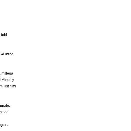
 tohi
a «Lihtne
, millega
«Minority
llist filmi
onnale,
ab see,
oga».