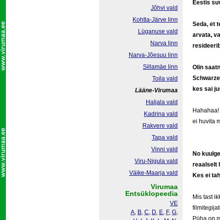
Eestis suv
Jõhvi vald
Kohtla-Järve linn
Seda, et 
Lüganuse vald
arvata, va
Narva linn
resideerib
Narva-Jõesuu linn
Sillamäe linn
Olin saat
Schwarzen
Toila vald
kes sai ju
Lääne-Virumaa
Haljala vald
Hahahaa! M
Kadrina vald
ei huvita 
Rakvere vald
Tapa vald
Vinni vald
No kuulge
Viru-Nigula vald
reaalselt 
Väike-Maarja vald
Kes ei ta
Virumaa
Entsüklopeedia
Mis tast i
VE
filmitegij
A
,
B
,
C
,
D
,
E
,
F
,
G
,
Püha on mi