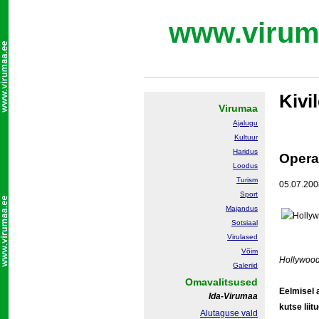
www.virum
Kivi
Virumaa
Ajalugu
Kultuur
Haridus
Operaa
Loodus
Turism
05.07.200
Sport
Majandus
Sotsiaal
Virulased
Võim
Hollywoodi
Galeriid
Omavalitsused
Eelmisel 
Ida-Virumaa
kutse lii
Alutaguse vald