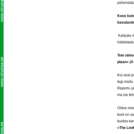
pühendatu
Koos kuts
kasutasit
Kahjuks m
hääletada
Teie nime
plaan» (A
Kui seal p
tegi mullu
Report» ja
ma ise teh
Üldse mee
kuid on sa
kuidas kar
«The Look