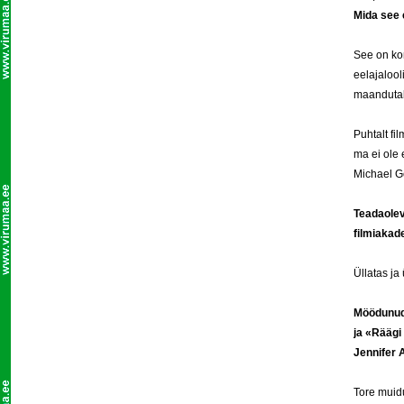
Mida see 
See on kom
eelajalool
maandutak
Puhtalt f
ma ei ole 
Michael G
Teadaolev
filmiakad
Üllatas ja
Möödunud 
ja «Räägi
Jennifer 
Tore muidu