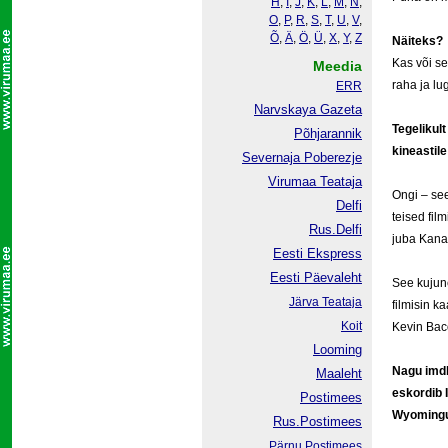
H
,
I
,
J
,
K
,
L
,
M
,
N
,
O
,
P
,
R
,
S
,
T
,
U
,
V
,
Õ
,
Ä
,
Ö
,
Ü
,
X
,
Y
,
Z
Näiteks?
Kas või se
Meedia
raha ja l
ERR
Narvskaya Gazeta
Tegelikult
Põhjarannik
kineastil
Severnaja Poberezje
Virumaa Teataja
Ongi – see
Delfi
teised fil
Rus.Delfi
juba Kanad
Eesti Ekspress
Eesti Päevaleht
See kujune
Järva Teataja
filmisin k
Koit
Kevin Bac
Looming
Nagu imdb
Maaleht
eskordib 
Postimees
Wyomingu
Rus.Postimees
Pärnu Postimees