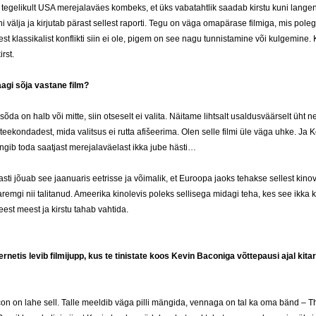
tegelikult USA merejalaväes kombeks, et üks vabatahtlik saadab kirstu kuni lange
 välja ja kirjutab pärast sellest raporti. Tegu on väga omapärase filmiga, mis pole
st klassikalist konflikti siin ei ole, pigem on see nagu tunnistamine või kulgemine.
rst.
aagi sõja vastane film?
sõda on halb või mitte, siin otseselt ei valita. Näitame lihtsalt usaldusväärselt üht ne
teekondadest, mida valitsus ei rutta afišeerima. Olen selle filmi üle väga uhke. Ja 
gib toda saatjast merejalaväelast ikka jube hästi…
ti jõuab see jaanuaris eetrisse ja võimalik, et Euroopa jaoks tehakse sellest kinov
emgi nii talitanud. Ameerika kinolevis poleks sellisega midagi teha, kes see ikka ka
 eest meest ja kirstu tahab vahtida.
ernetis levib filmijupp, kus te tinistate koos Kevin Baconiga võttepausi ajal kitarr
on on lahe sell. Talle meeldib väga pilli mängida, vennaga on tal ka oma bänd – 