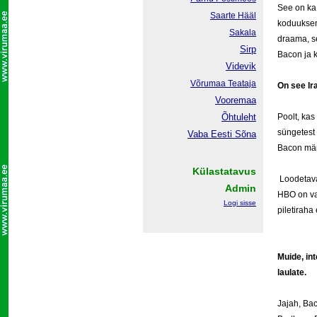
See on ka 
Saarte Hääl
koduukseni
Sakala
draama, se
Sirp
Bacon ja ki
Videvik
Võrumaa
Teataja
On see Ir
Vooremaa
Õhtuleht
Poolt, kas 
süngetest 
Vaba Eesti Sõna
Bacon män
Külastatavus
Loodetavas
Admin
HBO on var
Logi sisse
piletiraha
Muide, int
laulate.
Jajah, Bac