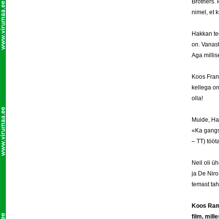
Brothers. 
nimel, et 
Hakkan teg
on. Vanast
Aga millis
Koos Frank
kellega o
olla!
Muide, Har
«Ka gangst
– TT) tööt
Neil oli ü
ja De Niro
temast tah
Koos Rami
film, mill