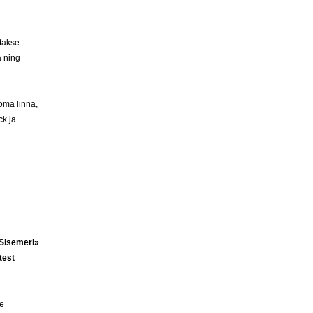
atakse
a ning
oma linna,
ck ja
«Sisemeri»
test
le