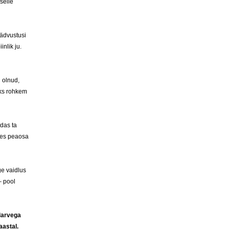
selle
äädvustusi
inlik ju.
u olnud,
iks rohkem
idas ta
les peaosa
äge vaidlus
– pool
elarvega
aastal.