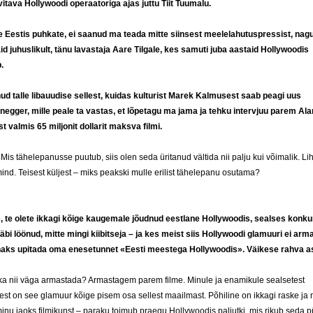
itava Hollywoodi operaatoriga ajas juttu Tiit Tuumalu.
te Eestis puhkate, ei saanud ma teada mitte siinsest meelelahutuspressist, nag
id juhuslikult, tänu lavastaja Aare Tilgale, kes samuti juba aastaid Hollywoodis
.
nud talle libauudise sellest, kuidas kulturist Marek Kalmusest saab peagi uus
egger, mille peale ta vastas, et lõpetagu ma jama ja tehku intervjuu parem Alar
st valmis 65 miljonit dollarit maksva filmi.
is tähelepanusse puutub, siis olen seda üritanud vältida nii palju kui võimalik. Lih
mind. Teisest küljest – miks peakski mulle erilist tähelepanu osutama?
, te olete ikkagi kõige kaugemale jõudnud eestlane Hollywoodis, sealses konku
läbi löönud, mitte mingi kiibitseja – ja kes meist siis Hollywoodi glamuuri ei ar
haks upitada oma enesetunnet «Eesti meestega Hollywoodis». Väikese rahva as
kka nii väga armastada? Armastagem parem filme. Minule ja enamikule sealsetest
atest on see glamuur kõige pisem osa sellest maailmast. Põhiline on ikkagi raske ja 
nu jaoks filmikunst – paraku toimub praegu Hollywoodis paljutki, mis rikub seda 