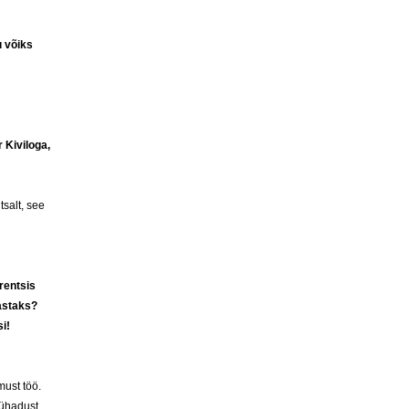
u võiks
 Kiviloga,
tsalt, see
rentsis
mastaks?
i!
must töö.
pühadust.