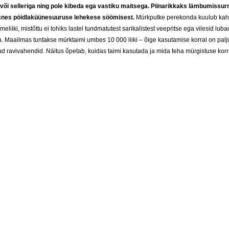
i või selleriga ning pole kibeda ega vastiku maitsega. Piinarikkaks lämbumissu
snes
pöidlaküünesuuruse lehekese söömisest.
Mürkputke perekonda kuulub ka
imeliiki, mistõttu ei tohiks lastel tundmatutest sarikalistest veepritse ega vilesid lub
. Maailmas tuntakse mürktaimi umbes 10 000 liiki – õige kasutamise korral on palj
ud ravivahendid. Näitus õpetab, kuidas taimi kasutada ja mida teha mürgistuse korr