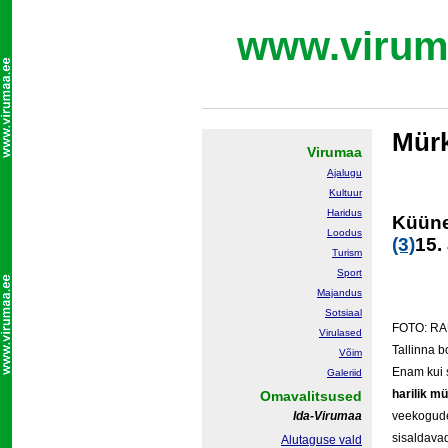
www.virum
Mür
Virumaa
Ajalugu
Kultuur
Haridus
Küüne
Loodus
(3)
15.
Turism
Sport
Majandus
Sotsiaal
FOTO: R
Virulased
Tallinna 
Võim
Enam kui 
Galeriid
harilik mü
Omavalitsused
Ida-Virumaa
veekogude 
sisaldavad 
Alutaguse vald