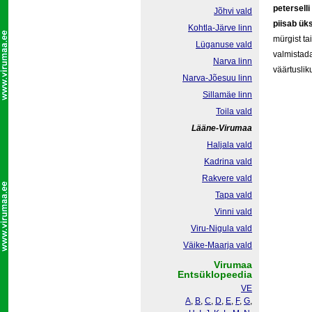
petersell
Jõhvi vald
piisab ük
Kohtla-Järve linn
mürgist ta
Lüganuse vald
valmistada
Narva linn
väärtuslik
Narva-Jõesuu linn
Sillamäe linn
Toila vald
Lääne-Virumaa
Haljala vald
Kadrina vald
Rakvere vald
Tapa vald
Vinni vald
Viru-Nigula vald
Väike-Maarja vald
Virumaa
Entsüklopeedia
VE
A
,
B
,
C
,
D
,
E
,
F
,
G
,