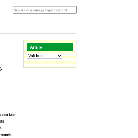
Arhiiv
Arhiiv
s
seim taim
tis
d
rnaneb