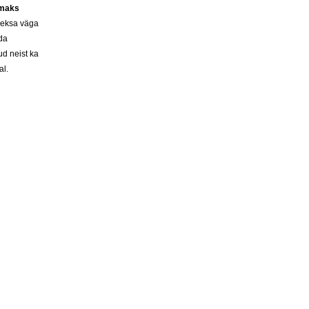
rmaks
heksa väga
ada
ud neist ka
al.