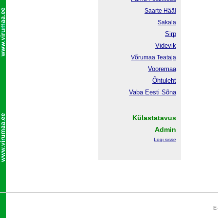
Saarte Hääl
Sakala
Sirp
Videvik
Võrumaa
Teataja
Vooremaa
Õhtuleht
Vaba Eesti Sõna
Külastatavus
Admin
Logi sisse
E