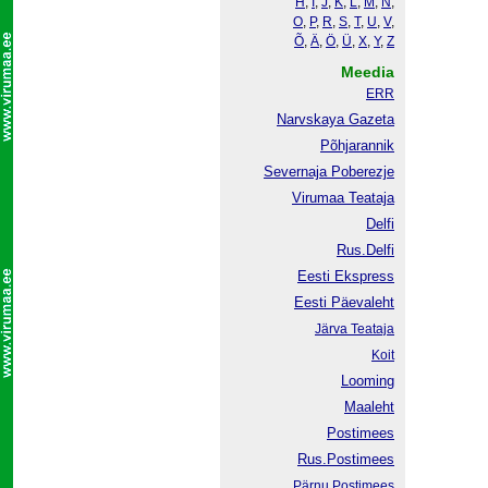
H
,
I
,
J
,
K
,
L
,
M
,
N
,
O
,
P
,
R
,
S
,
T
,
U
,
V
,
Õ
,
Ä
,
Ö
,
Ü
,
X
,
Y
,
Z
Meedia
ERR
Narvskaya Gazeta
Põhjarannik
Severnaja Poberezje
Virumaa Teataja
Delfi
Rus.Delfi
Eesti Ekspress
Eesti Päevaleht
Järva Teataja
Koit
Looming
Maaleht
Postimees
Rus.Postimees
Pärnu Postimees