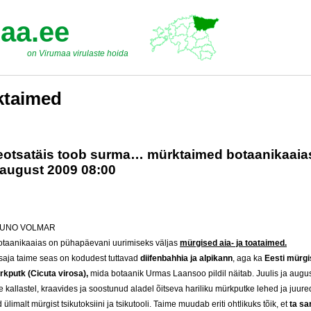
aa.ee
on Virumaa virulaste hoida
ktaimed
otsatäis toob surma… mürktaimed botaanikaaia
 august 2009 08:00
AUNO VOLMAR
botaanikaaias on pühapäevani uurimiseks väljas
mürgised aia- ja toataimed.
saja taime seas on kodudest tuttavad
diifenbahhia ja alpikann
, aga ka
Eesti mürgi
rkputk (Cicuta virosa),
mida botaanik Urmas Laansoo pildil näitab. Juulis ja augus
kallastel, kraavides ja soostunud aladel õitseva hariliku mürkputke lehed ja juure
ülimalt mürgist tsikutoksiini ja tsikutooli. Taime muudab eriti ohtlikuks tõik, et
ta sa