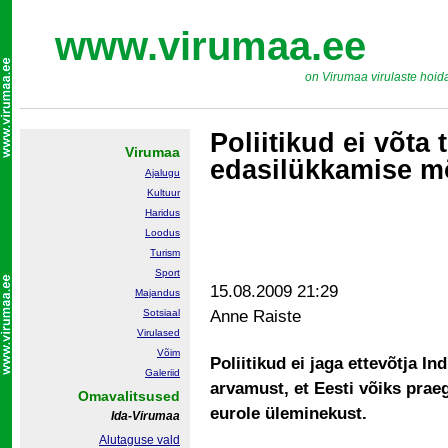
www.virumaa.ee
on Virumaa virulaste hoid
Poliitikud ei võta 
Virumaa
edasilükkamise mõ
Ajalugu
Kultuur
Haridus
Loodus
Turism
Sport
15.08.2009 21:29
Majandus
Sotsiaal
Anne Raiste
Virulased
Võim
Poliitikud ei jaga ettevõtja Ind
Galeriid
arvamust, et Eesti võiks prae
Omavalitsused
eurole üleminekust.
Ida-Virumaa
Alutaguse vald