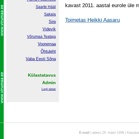
kavast 2011. aastal eurole üle m
Saarte Hääl
Sakala
Toimetas Heikki Aasaru
Sirp
Videvik
Võrumaa
Teataja
Vooremaa
Õhtuleht
Vaba Eesti Sõna
Külastatavus
Admin
Logi sisse
E-mail
| alates 28. maist 1998 | Kasutu