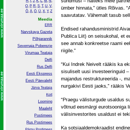
sündmusi – näiteks meie partner
H
,
I
,
J
,
K
,
L
,
M
,
N
,
O
,
P
,
R
,
S
,
T
,
U
,
V
,
ümber hinnata,” ütles Rõivas. 
Õ
,
Ä
,
Ö
,
Ü
,
X
,
Y
,
Z
saavutatav. Vähemalt tasub sell
Meedia
ERR
Endised rahandusministrid Aiva
Narvskaya Gazeta
Publica Liit) on seisukohal, et 
Põhjarannik
see annab konkreetse raami eela
Severnaja Poberezje
riigile.”
Virumaa Teataja
Delfi
“Kui Indrek Neivelt rääkis ka ek
Rus.Delfi
sisuliselt uusi investeeringuid –
Eesti Ekspress
majandus restruktureerida -, m
Eesti Päevaleht
nurgakivi Eesti jaoks,” rääkis 
Järva Teataja
Koit
“Praegu välisturgude usaldus suu
Looming
võtnud eesmärgi eurotsooniga lii
Maaleht
välisinvestorites usaldust ei tek
Postimees
Rus.Postimees
Ka sotsiaaldemokraadist endine 
Pärnu Postimees