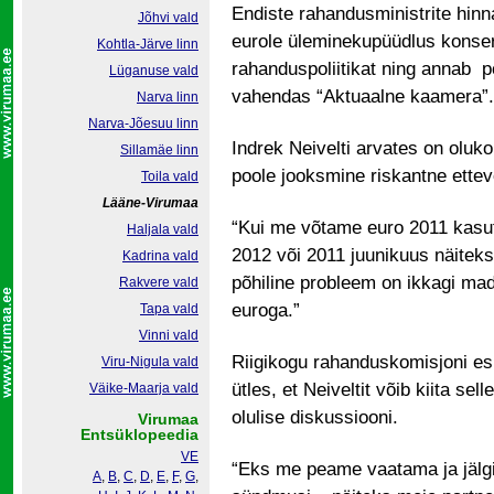
Endiste rahandusministrite hinn
Jõhvi vald
eurole üleminekupüüdlus konser
Kohtla-Järve linn
rahanduspoliitikat ning annab pos
Lüganuse vald
vahendas “Aktuaalne kaamera”.
Narva linn
Narva-Jõesuu linn
Indrek Neivelti arvates on olu
Sillamäe linn
poole jooksmine riskantne ette
Toila vald
Lääne-Virumaa
“Kui me võtame euro 2011 kasut
Haljala vald
2012 või 2011 juunikuus näiteks,
Kadrina vald
põhiline probleem on ikkagi mada
Rakvere vald
euroga.”
Tapa vald
Vinni vald
Riigikogu rahanduskomisjoni es
Viru-Nigula vald
ütles, et Neiveltit võib kiita se
Väike-Maarja vald
olulise diskussiooni.
Virumaa
Entsüklopeedia
VE
“Eks me peame vaatama ja jälgim
A
,
B
,
C
,
D
,
E
,
F
,
G
,