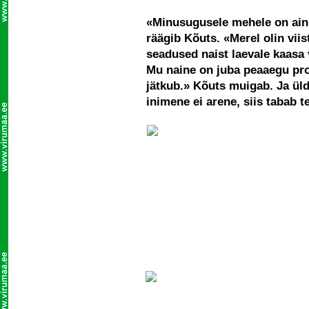
«Minusugusele mehele on ainul
räägib Kõuts. «Merel olin viist
seadused naist laevale kaasa 
Mu naine on juba peaaegu pro
jätkub.» Kõuts muigab. Ja üld
inimene ei arene, siis tabab 