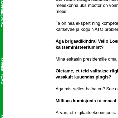
meeskonna üks mootor on võimel
mees.
Ta on hea ekspert ning kompete
kaitseväe ja kogu NATO proble
Aga brigaadikindral Vello Lo
kaitseministeeriumist?
Mina esitasin presidendile oma 
Oletame, et teid valitakse riig
vasakult kuuendas pingis?
Aga mis selles halba on? See o
Millises komisjonis te ennast
Arvan, et riigikaitsekomisjonis.