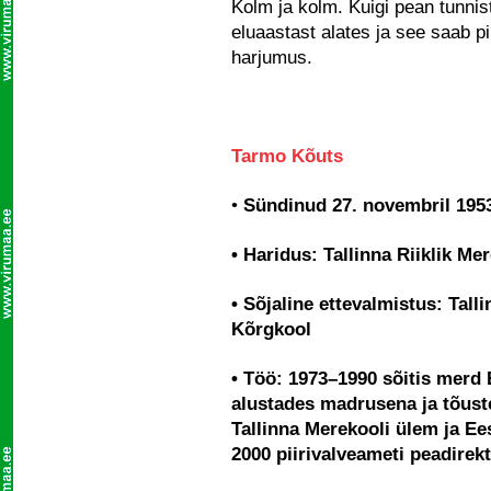
Kolm ja kolm. Kuigi pean tunnis
eluaastast alates ja see saab 
harjumus.
Tarmo Kõuts
•
Sündinud 27. novembril 1953
• Haridus: Tallinna Riiklik Mer
• Sõjaline ettevalmistus: Tal
Kõrgkool
• Töö: 1973–1990 sõitis merd 
alustades madrusena ja tõust
Tallinna Merekooli ülem ja Ee
2000 piirivalveameti peadirek