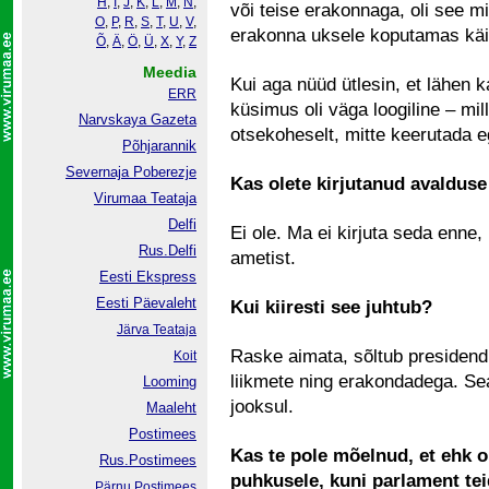
H
,
I
,
J
,
K
,
L
,
M
,
N
,
või teise erakonnaga, oli see m
O
,
P
,
R
,
S
,
T
,
U
,
V
,
erakonna uksele koputamas käi
Õ
,
Ä
,
Ö
,
Ü
,
X
,
Y
,
Z
Meedia
Kui aga nüüd ütlesin, et lähen k
ERR
küsimus oli väga loogiline – mil
Narvskaya Gazeta
otsekoheselt, mitte keerutada e
Põhjarannik
Severnaja Poberezje
Kas olete kirjutanud avaldus
Virumaa Teataja
Delfi
Ei ole. Ma ei kirjuta seda enne
Rus.Delfi
ametist.
Eesti Ekspress
Eesti Päevaleht
Kui kiiresti see juhtub?
Järva Teataja
Raske aimata, sõltub presidend
Koit
liikmete ning erakondadega. Se
Looming
jooksul.
Maaleht
Postimees
Kas te pole mõelnud, et ehk o
Rus.Postimees
puhkusele, kuni parlament te
Pärnu Postimees