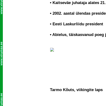
• Kaitseväe juhataja alates 21
• 2002. aastal ülendas preside
• Eesti Laskurliidu president
• Abielus, täiskasvanud poeg 
Tarmo Kõuts, viiking