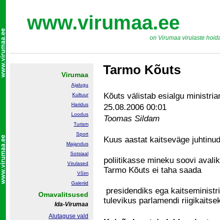
www.virumaa.ee
on Virumaa virulaste hoid
Tarmo Kõuts
Virumaa
Ajalugu
Kõuts välistab esialgu ministria
Kultuur
Haridus
25.08.2006 00:01
Loodus
Toomas Sildam
Turism
Sport
Kuus aastat kaitseväge juhtinud 
Majandus
Sotsiaal
poliitikasse mineku soovi avali
Virulased
Tarmo Kõuts ei taha saada
Võim
Galeriid
presidendiks ega kaitseministr
Omavalitsused
tulevikus parlamendi riigikaitse
Ida-Virumaa
Alutaguse vald