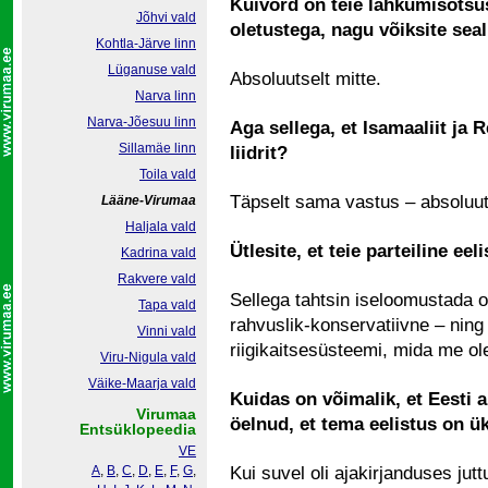
Kuivõrd on teie lahkumisotsu
Jõhvi vald
oletustega, nagu võiksite sea
Kohtla-Järve linn
Lüganuse vald
Absoluutselt mitte.
Narva linn
Narva-Jõesuu linn
Aga sellega, et Isamaaliit ja
Sillamäe linn
liidrit?
Toila vald
Täpselt sama vastus – absoluuts
Lääne-Virumaa
Haljala vald
Ütlesite, et teie parteiline ee
Kadrina vald
Rakvere vald
Sellega tahtsin iseloomustada
Tapa vald
rahvuslik-konservatiivne – ning
Vinni vald
riigikaitsesüsteemi, mida me ol
Viru-Nigula vald
Väike-Maarja vald
Kuidas on võimalik, et Eesti 
Virumaa
öelnud, et tema eelistus on 
Entsüklopeedia
VE
A
,
B
,
C
,
D
,
E
,
F
,
G
,
Kui suvel oli ajakirjanduses jutt