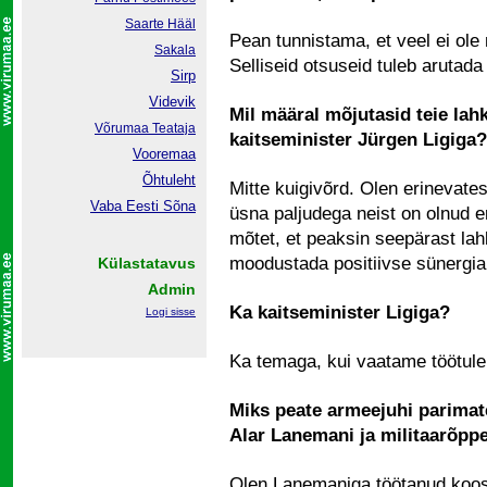
Saarte Hääl
Pean tunnistama, et veel ei ol
Sakala
Selliseid otsuseid tuleb arutada k
Sirp
Videvik
Mil määral mõjutasid teie lah
Võrumaa
Teataja
kaitseminister Jürgen Ligiga?
Vooremaa
Õhtuleht
Mitte kuigivõrd. Olen erinevate
Vaba Eesti Sõna
üsna paljudega neist on olnud e
mõtet, et peaksin seepärast la
moodustada positiivse sünergia
Külastatavus
Admin
Ka kaitseminister Ligiga?
Logi sisse
Ka temaga, kui vaatame töötul
Miks peate armeejuhi parimat
Alar Lanemani ja militaarõpp
Olen Lanemaniga töötanud koos 