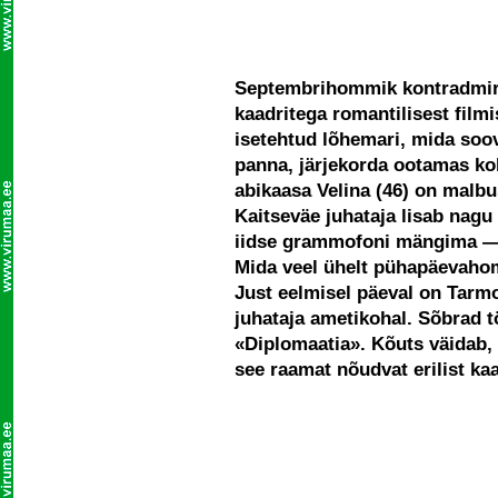
Septembrihommik kontradmira
kaadritega romantilisest film
isetehtud lõhemari, mida soov
panna, järjekorda ootamas k
abikaasa Velina (46) on malbus 
Kaitseväe juhataja lisab nagu 
iidse grammofoni mängima — p
Mida veel ühelt pühapäevahom
Just eelmisel päeval on Tarmo
juhataja ametikohal. Sõbrad tö
«Diplomaatia». Kõuts väidab, 
see raamat nõudvat erilist ka