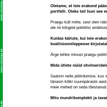
Oletame, et teie erakond pääs
portfelli. Oleks teil huvi see 
Praegu küll mitte, sest olen näi
ole nii kõrgeid poliitilisi ambits
Kuidas käitute, kui teie erako
koalitsioonileppesse kirjutat
Ärge tehke minust praegu poliit
Mida ütlete nüüd ohvitseridele
Saatsin neile pöördumise, kus s
tänasin kõiki suurepäraste aast
meie mehed on seda tõestanud
Mitu mundrikomplekti ja tavaü