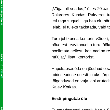
„Väga loll seadus,” ütles 20 aa
Rakveres. Kundast Rakveres turul
leti taga sugugi liiga hea elu pä
leiab, ei tuleks takistada, vaid t
Turu juhtkonna kontoris väideti,
nõuetest teavitanud ja turu töö
hoolimata sellest, kas nad on re
müüjat,” lisati kontorist.
Hapukapsasõda on jõudnud otsa
toiduseaduse uuesti jutuks jär
tõlgendused on vaja läbi arutad
Kalev Kotkas.
Eesti pingutab üle