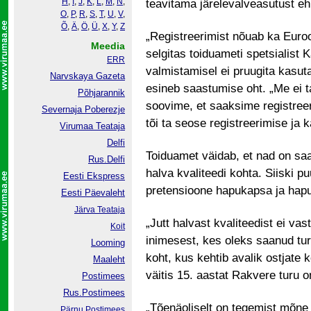
H
,
I
,
J
,
K
,
L
,
M
,
N
,
teavitama järelevalveasutust eh
O
,
P
,
R
,
S
,
T
,
U
,
V
,
Õ
,
Ä
,
Ö
,
Ü
,
X
,
Y
,
Z
„Registreerimist nõuab ka Eur
Meedia
selgitas toiduameti spetsialist 
ERR
valmistamisel ei pruugita kasut
Narvskaya Gazeta
esineb saastumise oht. „Me ei t
Põhjarannik
soovime, et saaksime registreeri
Severnaja Poberezje
tõi ta seose registreerimise ja 
Virumaa Teataja
Delfi
Toiduamet väidab, et nad on s
Rus.Delfi
halva kvaliteedi kohta. Siiski pu
Eesti Ekspress
pretensioone hapukapsa ja hapu
Eesti Päevaleht
Järva Teataja
„Jutt halvast kvaliteedist ei va
Koit
inimesest, kes oleks saanud tu
Looming
koht, kus kehtib avalik ostjate k
Maaleht
väitis 15. aastat Rakvere turu
Postimees
Rus.Postimees
„Tõenäoliselt on tegemist mõn
Pärnu Postimees