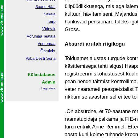
ülipüüdlikkusega, mis aga laiema
Saarte Hääl
kultuuri hävitamiseni. Majandusl
Sakala
hankivaid pensionäre tuleks igat
Sirp
Videvik
Gross.
Võrumaa
Teataja
Absurdi arutab riigikogu
Vooremaa
Õhtuleht
Toiduamet alustas turgude kont
Vaba Eesti Sõna
käsitlemisega tehti algust Haa
registreerimiskohustusest kuul
Külastatavus
pean nende täitmist kontrollima
Admin
veterinaarameti peaspetsialis
Logi sisse
rikkumise avastamisel ei tee to
„On absurdne, et 70-aastane 
raamatupidaja palkama ja FIE-
turu rentnik Anne Remmel. Ett
aasta kuni kolme tuhande krooni