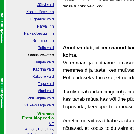
Jõhvi vald
takistusi.
Foto: Rein Sikk
Kohtla-Järve linn
Lüganuse vald
Narva linn
Narva-Jõesuu linn
Sillamäe linn
Amet väidab, et on saanud ka
Toila vald
kohta.
Lääne-Virumaa
Veterinaar- ja toiduamet on asun
Haljala vald
Kadrina vald
memmesid ja taate, kes müüvad
Rakvere vald
Põhjenduseks tuuakse, et nend
Tapa vald
Vinni vald
Turulisi pahandab hingepõhjani v
Viru-Nigula vald
kes tahab müüa kas või ühe püt
Väike-Maarja vald
hapukurki, keedupeeti ja moosi,
Virumaa
Entsüklopeedia
Ametnikud viitavad kahe aasta 
VE
nõuavad, et kodus toidu valmi
A
,
B
,
C
,
D
,
E
,
F
,
G
,