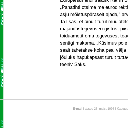
Europarlamendi saadik Katrin Sa
„Pahatihti otsime me eurodirek
asju mõistuspäraselt ajada,” ar
Ta lisas, et ainult turul müüjate
majandustegevuseregistris, pii
toiduametit oma tegevusest teav
sentigi maksma. „Küsimus pole 
sealt tahetakse koha peal välja 
jõuluks hapukapsast turult tutt
teeniv Saks.
E-mail
| alates 28. maist 1998 | Kasutu