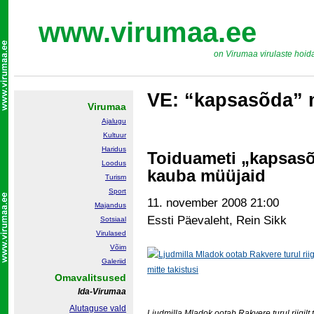
www.virumaa.ee
on Virumaa virulaste hoid
VE: “kapsasõda”
Virumaa
Ajalugu
Kultuur
Haridus
Toiduameti „kapsasõd
Loodus
kauba müüjaid
Turism
Sport
11. november 2008 21:00
Majandus
Essti Päevaleht, Rein Sikk
Sotsiaal
Virulased
Võim
Galeriid
Omavalitsused
Ida-Virumaa
Alutaguse vald
Ljudmilla Mladok ootab Rakvere turul riigilt t