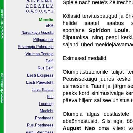
H
,
I
,
J
,
K
,
L
,
M
,
N
,
Spiele nach neue’s Zeitrechnun
O
,
P
,
R
,
S
,
T
,
U
,
V
,
Õ
,
Ä
,
Ö
,
Ü
,
X
,
Y
,
Z
Kõlasid tervituspaugud ja õh
Meedia
helide saatel saabus st
ERR
sportlane
Spiridon Louis
.
Narvskaya Gazeta
õlipuuoksa. Ning peagi kerki
Põhjarannik
sajandi ühed meeldejäävamad
Severnaja Poberezje
Virumaa Teataja
Esimesed medalid
Delfi
Rus.Delfi
Olümpiastaadionile tulijat te
Eesti Ekspress
Peasissekäigu juures keskel 
Eesti Päevaleht
esimesena Taani ja järgmisen
Järva Teataja
peaks kord sinimustvalge ker
Koit
päeva hiljem sai see unistus 
Looming
Maaleht
Olümpia algas eestlastele 
Postimees
ebaõnnestusid. Siis aga, ööl
Rus.Postimees
August Neo
oma viiest va
Pärnu Postimees