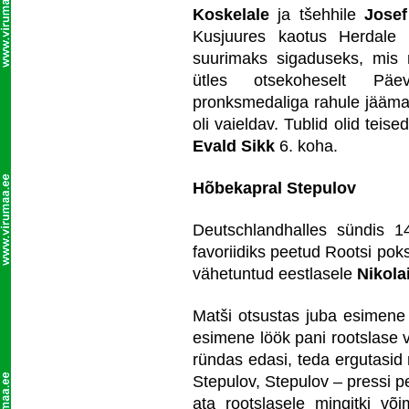
Koskelale
ja tšehhile
Josef
Kusjuures kaotus Herdale o
suurimaks sigaduseks, mis 
ütles otsekoheselt Päev
pronksmedaliga rahule jääma 
oli vaieldav. Tublid olid teis
Evald Sikk
6. koha.
Hõbekapral Stepulov
Deutschlandhalles sündis 14
favoriidiks peetud Rootsi pok
vähetuntud eestlasele
Nikola
Matši otsustas juba esimene 
esimene löök pani rootslase v
ründas edasi, teda ergutasid 
Stepulov, Stepulov – pressi p
ata rootslasele mingitki või