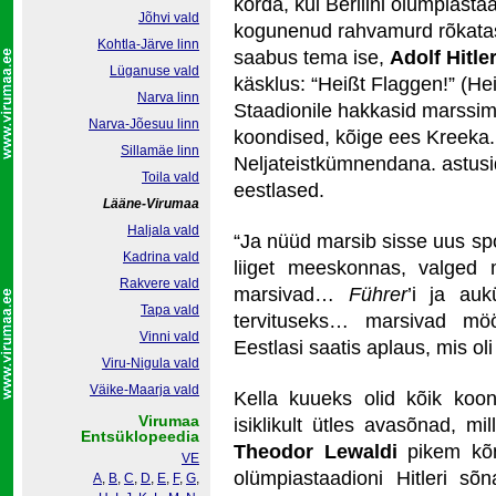
korda, kui Berliini olümpiasta
Jõhvi vald
kogunenud rahvamurd rõkata
Kohtla-Järve linn
saabus tema ise,
Adolf Hitle
Lüganuse vald
käsklus: “Heißt Flaggen!” (Hei
Narva linn
Staadionile hakkasid marssima
Narva-Jõesuu linn
koondised, kõige ees Kreeka.
Sillamäe linn
Neljateistkümnendana. astusi
Toila vald
eestlased.
Lääne-Virumaa
Haljala vald
“Ja nüüd marsib sisse uus spo
Kadrina vald
liiget meeskonnas, valged 
Rakvere vald
marsivad…
Führer
’i ja auk
Tapa vald
tervituseks… marsivad möö
Vinni vald
Eestlasi saatis aplaus, mis oli
Viru-Nigula vald
Väike-Maarja vald
Kella kuueks olid kõik koo
Virumaa
isiklikult ütles avasõnad, m
Entsüklopeedia
Theodor Lewaldi
pikem kõne
VE
olümpiastaadioni Hitleri s
A
,
B
,
C
,
D
,
E
,
F
,
G
,