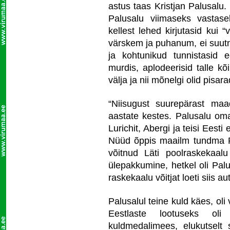
astus taas Kristjan Palusalu.
Palusalu viimaseks vastas
kellest lehed kirjutasid kui “
värskem ja puhanum, ei suutn
ja kohtunikud tunnistasid e
murdis, aplodeerisid talle kõ
välja ja nii mõnelgi olid pisara
“Niisugust suurepärast ma
aastate kestes. Palusalu om
Lurichit, Abergi ja teisi Eest
Nüüd õppis maailm tundma Pal
võitnud Läti poolraskekaa
ülepakkumine, hetkel oli Pal
raskekaalu võitjat loeti siis a
Palusalul teine kuld käes, ol
Eestlaste lootuseks ol
kuldmedalimees, elukutselt