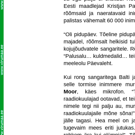
Eesti maadlejad Kristjan Pa
rõõmsaid ja naeratavaid in
palistas vähemalt 60 000 inim
“Oli pidupäev. Tõeline pidupä
majadel, rõõmsalt helkisid tu
kojujõudvatele sangaritele. 
“Palusalu… kuldmedalid… tein
meeleolu Päevaleht.
Kui rong sangaritega Balti 
selle tormise inimmere mu
Moor
, käes mikrofon. “
raadiokuulajad ootavad, et tei
nimele tegi nii palju au, mu
raadiokuulajaile mõne sõna!”
jälle tagasi. Hea meel on
tugevaim mees eriti jutukas.