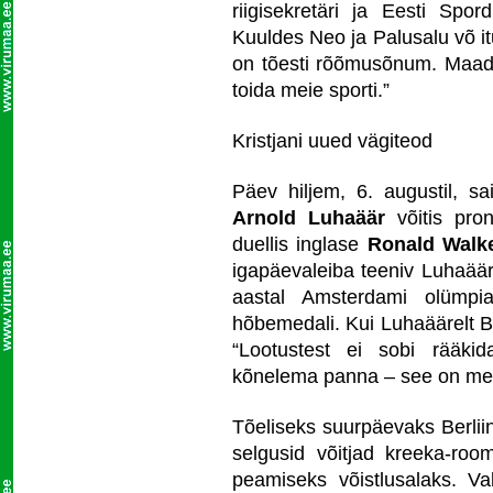
riigisekretäri ja Eesti Spo
Kuuldes Neo ja Palusalu võ i
on tõesti rõõmusõnum. Maadl
toida meie sporti.”
Kristjani uued vägiteod
Päev hiljem, 6. augustil, s
Arnold Luhaäär
võitis pron
duellis inglase
Ronald Walk
igapäevaleiba teeniv Luhaäär
aastal Amsterdami olümpi
hõbemedali. Kui Luhaäärelt Ber
“Lootustest ei sobi rääkid
kõnelema panna – see on mei
Tõeliseks suurpäevaks Berliin
selgusid võitjad kreeka-ro
peamiseks võistlusalaks. V