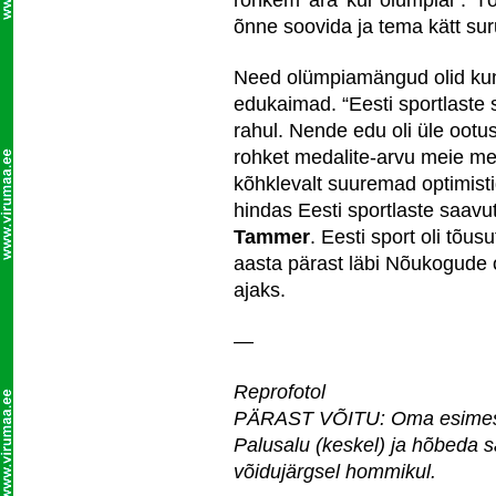
rohkem ära kui olümpial”. Tõe
õnne soovida ja tema kätt su
Need olümpiamängud olid kuni
edukaimad. “Eesti sportlaste 
rahul. Nende edu oli üle ootus
rohket medalite-arvu meie me
kõhklevalt suuremad optimisti
hindas Eesti sportlaste saavu
Tammer
. Eesti sport oli tõus
aasta pärast läbi Nõukogude 
ajaks.
—
Reprofotol
PÄRAST VÕITU: Oma esimese 
Palusalu (keskel) ja hõbeda
võidujärgsel hommikul.