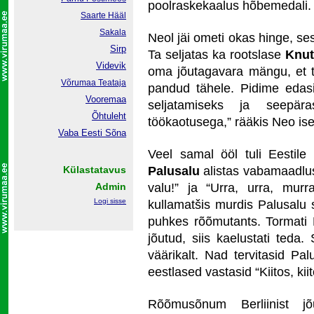
poolraskekaalus hõbemedali. 
Saarte Hääl
Sakala
Neol jäi ometi okas hinge, ses
Sirp
Ta seljatas ka rootslase
Knut 
Videvik
oma jõutagavara mängu, et te
Võrumaa
Teataja
pandud tähele. Pidime edas
Vooremaa
seljatamiseks ja seepär
Õhtuleht
töökaotusega,” rääkis Neo ise
Vaba Eesti Sõna
Veel samal ööl tuli Eestile
Külastatavus
Palusalu
alistas vabamaadlu
Admin
valu!” ja “Urra, urra, murr
Logi sisse
kullamatšis murdis Palusal
puhkes rõõmutants. Tormati P
jõutud, siis kaelustati ted
väärikalt. Nad tervitasid Palu
eestlased vastasid “Kiitos, kiito
Rõõmusõnum Berliinist jõ