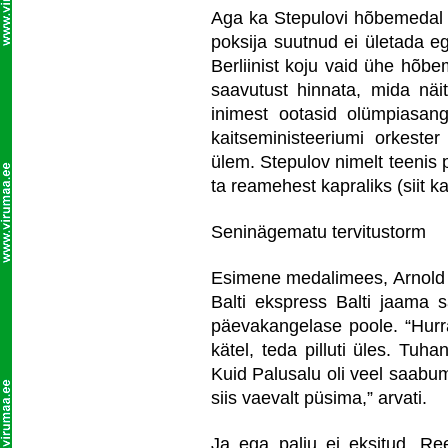
Aga ka Stepulovi hõbemedal o
poksija suutnud ei ületada e
Berliinist koju vaid ühe hõb
saavutust hinnata, mida näi
inimest ootasid olümpiasang
kaitseministeeriumi orkester
ülem. Stepulov nimelt teenis 
ta reamehest kapraliks (siit 
Seninägematu tervitustorm
Esimene medalimees, Arnold L
Balti ekspress Balti jaama 
päevakangelase poole. “Hurra
kätel, teda pilluti üles. Tuh
Kuid Palusalu oli veel saabu
siis vaevalt püsima,” arvati.
Ja ega palju ei eksitud. Ree