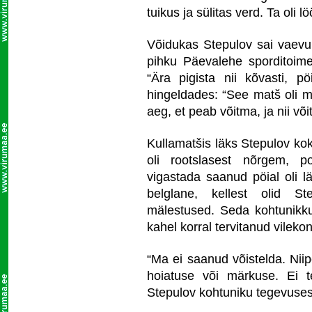
tuikus ja sülitas verd. Ta oli l
Võidukas Stepulov sai vaevu p
pihku Päevalehe sporditoim
“Ära pigista nii kõvasti, pö
hingeldades: “See matš oli 
aeg, et peab võitma, ja nii võit
Kullamatšis läks Stepulov k
oli rootslasest nõrgem, p
vigastada saanud pöial oli lä
belglane, kellest olid St
mälestused. Seda kohtunikku
kahel korral tervitanud vileko
“Ma ei saanud võistelda. Nii
hoiatuse või märkuse. Ei t
Stepulov kohtuniku tegevuses