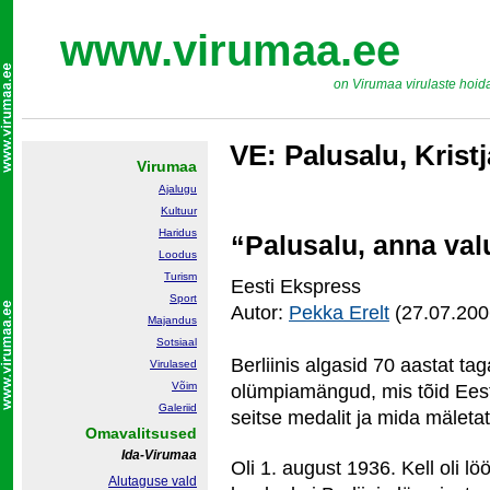
www.virumaa.ee
on Virumaa virulaste hoid
VE: Palusalu, Krist
Virumaa
Ajalugu
Kultuur
Haridus
“Palusalu, anna val
Loodus
Turism
Eesti Ekspress
Sport
Autor:
Pekka Erelt
(27.07.200
Majandus
Sotsiaal
Berliinis algasid 70 aastat tag
Virulased
Võim
olümpiamängud, mis tõid Eest
Galeriid
seitse medalit ja mida mäletat
Omavalitsused
Ida-Virumaa
Oli 1. august 1936. Kell oli lö
Alutaguse vald