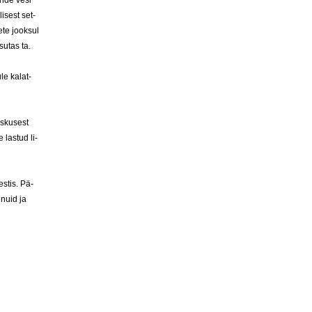
n­de ve­si
i­sest set­
­te jook­sul
su­tas ta.
le ka­lat­
s­ku­sest
 las­tud li­
es­tis. Pä­
­nuid ja