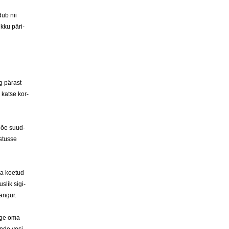
­dub nii
k­ku pä­ri­
ng pä­rast
 kat­se kor­
s jõe suud­
s­tus­se
­da koe­tud
s­lik si­gi­
an­gur.
 jõge oma