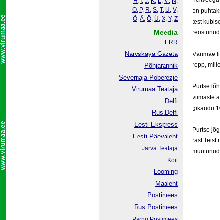
heit­vee­ga
H
,
I
,
J
,
K
,
L
,
M
,
N
,
O
,
P
,
R
,
S
,
T
,
U
,
V
,
on puh­taks
Õ
,
Ä
,
Ö
,
Ü
,
X
,
Y
,
Z
test ku­bi­
Meedia
reos­tu­nud
ERR
Narvskaya Gazeta
Vä­rim­äe li
repp, mil­l
Põhjarannik
Severnaja Poberezje
Purt­se lõhe
Virumaa Teataja
vii­mas­te 
Delfi
gi­kau­du 1
Rus.Delfi
Eesti Ekspress
Purt­se jõgi
Eesti Päevaleht
rast Teist 
Järva Teataja
muu­tu­nud
Koit
Looming
Maaleht
Postimees
Rus.Postimees
Pärnu Postimees