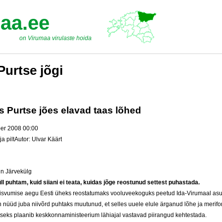
aa.ee
on Virumaa virulaste hoida
Purtse jõgi
s Purtse jões elavad taas lõhed
ber 2008 00:00
Autor: Ulvar Käärt
n Järvekülg
ll puh­tam, kuid siia­ni ei tea­ta, kui­das jõge reos­tu­nud set­test pu­has­ta­da.
eis­vu­mi­se ae­gu Ees­ti üheks reos­ta­tu­maks voo­lu­vee­ko­guks pee­tud Ida-Vi­ru­maal asu
n nüüd ju­ba niivõrd puh­taks muu­tu­nud, et sel­les uue­le elu­le är­ga­nud lõhe ja me­ri­fo­r
seks plaa­nib kesk­kon­na­mi­nis­tee­rium lä­hia­jal vas­ta­vad pii­ran­gud keh­tes­ta­da.