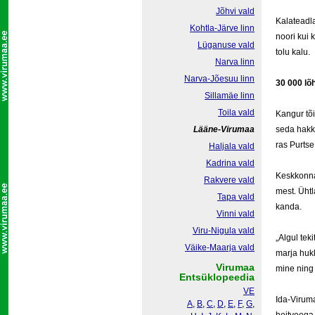
Jõhvi vald
Ka­la­tead­l
Kohtla-Järve linn
noo­ri kui k
Lüganuse vald
to­lu ka­lu.
Narva linn
Narva-Jõesuu linn
30 000 l
Sillamäe linn
Toila vald
Kan­gur tõi 
Lääne-Virumaa
se­da hak­k
ras Purt­s
Haljala vald
Kadrina vald
Kesk­kon­na
Rakvere vald
mest. Üht­la
Tapa vald
kan­da.
Vinni vald
Viru-Nigula vald
„Al­gul te­k
Väike-Maarja vald
mar­ja huk­k
Virumaa
mi­ne ning
Entsüklopeedia
VE
Ida-Vi­ru­m
A
,
B
,
C
,
D
,
E
,
F
,
G
,