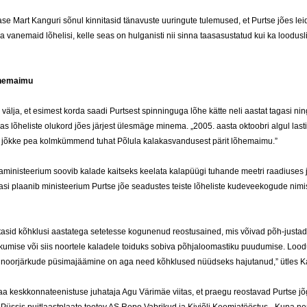
a­se Mart Kan­gu­ri sõnul kin­ni­ta­sid tä­na­vus­te uu­rin­gu­te tu­le­mu­sed, et Purt­se jões lei
a va­ne­maid lõhe­li­si, kel­le seas on hul­ga­nis­ti nii sin­na taa­sa­sus­ta­tud kui ka loo­dus­li
õhemaimu
väl­ja, et esi­mest kor­da saa­di Purt­sest spin­nin­gu­ga lõhe kät­te ne­li aas­tat ta­ga­si ni
as lõhe­lis­te olu­kord jões jär­jest ülesmä­ge mi­ne­ma. „2005. aas­ta ok­toob­ri al­gul las­ti
e jõkke pea kolmkümmend tu­hat Põlu­la ka­la­kas­van­du­sest pä­rit lõhe­mai­mu.”
­mi­nis­tee­rium soo­vib ka­la­de kait­seks kee­la­ta ka­lapüügi tu­han­de meet­ri raa­diu­se
­si plaa­nib mi­nis­tee­rium Purt­se jõe sea­dus­tes teis­te lõhe­lis­te ku­de­vee­ko­gu­de ni­mi
i­ta­sid kõhk­lu­si aas­ta­te­ga se­te­tes­se ko­gu­ne­nud reos­tu­sai­ned, mis võivad põh-jus­ta
u­mi­se või siis noor­te­le ka­la­de­le toi­duks so­bi­va põhja­loo­mas­ti­ku puu­du­mi­se. Loo­du
 noorjär­ku­de püsi­majää­mi­ne on aga need kõhk­lu­sed nüüd­seks ha­ju­ta­nud,” ütles K
aa kesk­kon­na­tee­nis­tu­se ju­ha­ta­ja Agu Vä­rim­äe vii­tas, et prae­gu reos­ta­vad Purt­se