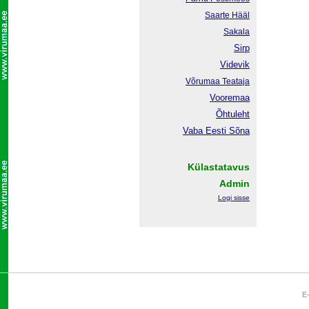
Saarte Hääl
Sakala
Sirp
Videvik
Võrumaa
Teataja
Vooremaa
Õhtuleht
Vaba Eesti Sõna
Külastatavus
Admin
Logi sisse
E