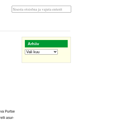
Arhiiv
Arhiiv
­va Purt­se
el­li asur­