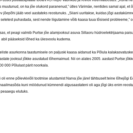
 Püssis puit­laastp­laa­te too­tev AS Re­po Vab­ri­kud ja Ki­viõli Kee­miatöös­tus. „Ku­na ne
 muu­tu­nud, on ka jõe olu­kord pa­ra­ne­nud,” ütles Vä­rim­äe, nen­ti­des sa­mal ajal, et õl
sev jõepõhi jääb veel aas­ta­teks reos­tu­nuks. „Siia­ni uu­ri­tak­se, kui­das jõgi aas­takümne
 se­te­test pu­has­ta­da, sest nen­de lii­gu­ta­mi­ne võib kaa­sa tuua tõsi­seid prob­lee­me,” o
­sas, et pea­gi val­mib Purt­se jõe alam­jook­sul asu­va Sil­lao­ru hüdroe­lekt­ri­jaa­ma pai­su­
e abil pää­sek­sid lõhed ka üles­voo­lu ku­de­ma.
­lis­te asur­kon­na taas­tu­mi­se­le on pal­jus­ki kaa­sa ai­da­nud ka Põlu­la ka­la­kas­va­tus­ke
aas­ta­te jook­sul jõkke asus­ta­tud lõhe­mai­mud. Nii on ala­tes 2005. aas­tast Purt­se jõkke
00 000 Põlu­last pä­rit noor­ka­la.
 oli en­ne põlev­ki­viõli toot­mi­se alus­ta­mist Nar­va jõe jä­rel täht­su­selt tei­ne lõhejõgi E
maail­masõda ku­ni möö­du­nud kümnen­di al­gu­saas­ta­te­ni oli aga jõgi üks enim reos­tu
 peaae­gu elu­tuks.