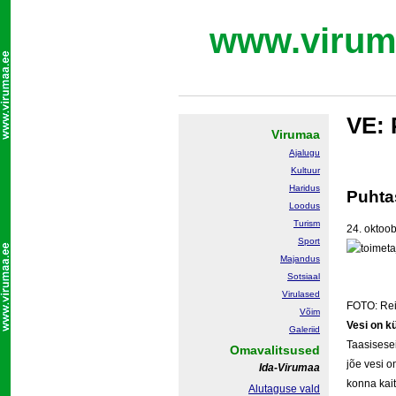
www.virum
VE: 
Virumaa
Ajalugu
Kultuur
Haridus
Puhta
Loodus
Turism
24. oktoo
Sport
Majandus
Sotsiaal
Virulased
FOTO: Rei
Võim
Ve­si on kü
Galeriid
Taa­si­se­s
Omavalitsused
jõe ve­si o
Ida-Virumaa
kon­na kait­
Alutaguse vald