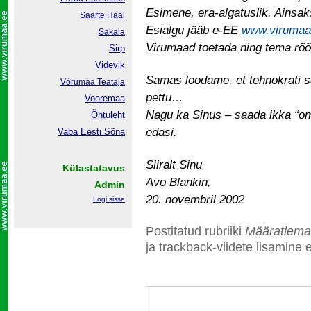
Esimene, era-algatuslik. Ainsak
Saarte Hääl
Esialgu jääb e-EE
www.virumaa
Sakala
Virumaad toetada ning tema rõõ
Sirp
Videvik
Samas loodame, et tehnokrati s
Võrumaa
Teataja
pettu…
Vooremaa
Nagu ka Sinus – saada ikka “omak
Õhtuleht
edasi.
Vaba Eesti Sõna
Siiralt Sinu
Külastatavus
Avo Blankin,
Admin
20. novembril 2002
Logi sisse
Postitatud rubriiki
Määratlema
ja trackback-viidete lisamine e