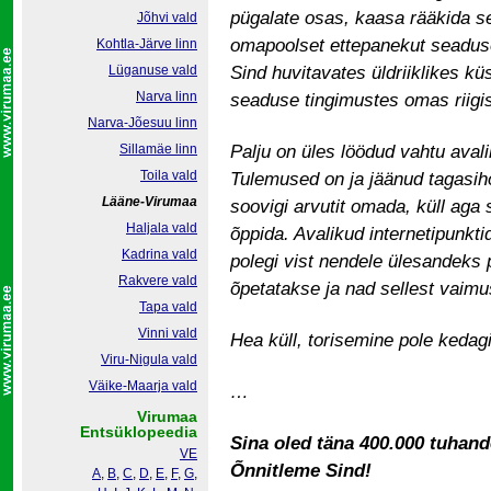
pügalate osas, kaasa rääkida se
Jõhvi vald
omapoolset ettepanekut seaduse
Kohtla-Järve linn
Lüganuse vald
Sind huvitavates üldriiklikes k
Narva linn
seaduse tingimustes omas riig
Narva-Jõesuu linn
Sillamäe linn
Palju on üles löödud vahtu avali
Toila vald
Tulemused on ja jäänud tagasiho
Lääne-Virumaa
soovigi arvutit omada, küll aga
Haljala vald
õppida. Avalikud internetipunkti
Kadrina vald
polegi vist nendele ülesandeks 
Rakvere vald
õpetatakse ja nad sellest vaim
Tapa vald
Vinni vald
Hea küll, torisemine pole kedagi
Viru-Nigula vald
Väike-Maarja vald
…
Virumaa
Entsüklopeedia
Sina oled täna 400.000 tuhan
VE
Õnnitleme Sind!
A
,
B
,
C
,
D
,
E
,
F
,
G
,