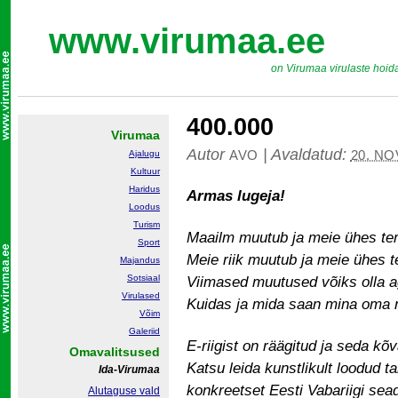
www.virumaa.ee
on Virumaa virulaste hoid
400.000
Virumaa
Autor
|
Avaldatud:
AVO
20. NO
Ajalugu
Kultuur
Haridus
Armas lugeja!
Loodus
Turism
Maailm muutub ja meie ühes te
Sport
Meie riik muutub ja meie ühes 
Majandus
Sotsiaal
Viimased muutused võiks olla 
Virulased
Kuidas ja mida saan mina oma ri
Võim
Galeriid
E-riigist on räägitud ja seda kõ
Omavalitsused
Katsu leida kunstlikult loodud t
Ida-Virumaa
konkreetset Eesti Vabariigi sea
Alutaguse vald