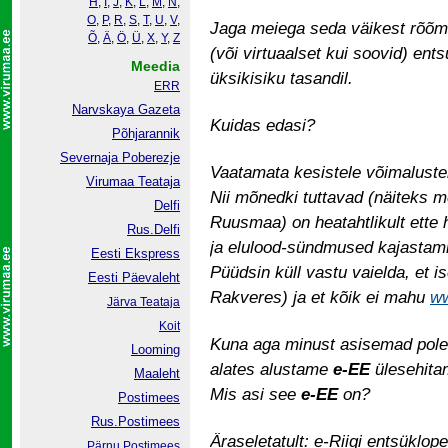
H
,
I
,
J
,
K
,
L
,
M
,
N
,
O
,
P
,
R
,
S
,
T
,
U
,
V
,
Jaga meiega seda väikest rõõmu
Õ
,
Ä
,
Ö
,
Ü
,
X
,
Y
,
Z
(või virtuaalset kui soovid) ents
Meedia
üksikisiku tasandil.
ERR
Narvskaya Gazeta
Kuidas edasi?
Põhjarannik
Severnaja Poberezje
Vaatamata kesistele võimalustel
Virumaa Teataja
Nii mõnedki tuttavad (näiteks m
Delfi
Ruusmaa) on heatahtlikult ette
Rus.Delfi
ja elulood-sündmused kajastamis
Eesti Ekspress
Püüdsin küll vastu vaielda, et is
Eesti Päevaleht
Rakveres) ja et kõik ei mahu
ww
Järva Teataja
Koit
Kuna aga minust asisemad pole 
Looming
alates alustame
e-EE
ülesehitam
Maaleht
Mis asi see
e-EE
on?
Postimees
Rus.Postimees
Äraseletatult: e-Riigi entsüklop
Pärnu Postimees