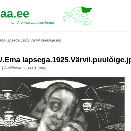
aa.ee
on Virumaa virulaste hoida
a lapsega.1925.Värvil.puulõige.jpg
.Ema lapsega.1925.Värvil.puulõige.j
|
Avaldatud:
O
9. JAAN. 2004