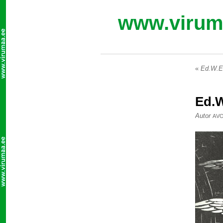
www.virum
«
Ed.W.Em
Ed.W
Autor
AV