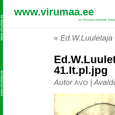
www.virumaa.ee
on Virumaa virulaste hoid
«
Ed.W.Luuletaja 
Ed.W.Luulet
41.It.pl.jpg
Autor
|
Avald
AVO