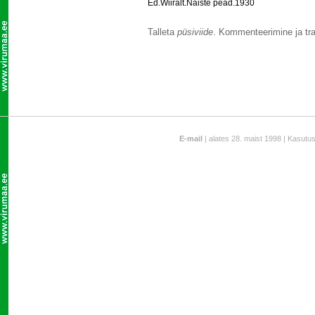
Ed.Wiiralt.Naiste pead.1930
Talleta
püsiviide
. Kommenteerimine ja tra
E-mail
| alates 28. maist 1998 | Kasutu