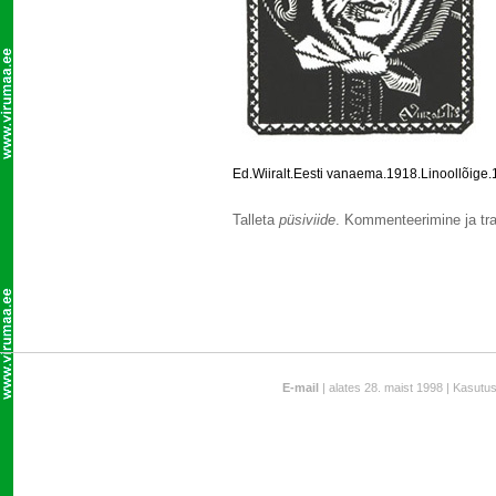
Ed.Wiiralt.Eesti vanaema.1918.Linoollõige
Talleta
püsiviide
. Kommenteerimine ja tra
E-mail
| alates 28. maist 1998 | Kasutu