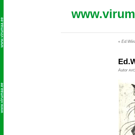
www.virum
«
Ed.Wiir
Ed.W
Autor
AV