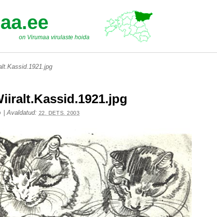
aa.ee
on Virumaa virulaste hoida
alt.Kassid.1921.jpg
iiralt.Kassid.1921.jpg
|
Avaldatud:
O
22. DETS. 2003