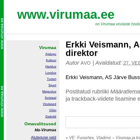
www.virumaa.ee
on Virumaa virulaste hoid
Erkki Veismann, A
Virumaa
direktor
Ajalugu
Kultuur
Autor
|
Avaldatud:
AVO
27. VE
Haridus
Loodus
Erkki Veismann, AS Järve Bussi
Turism
Sport
Postitatud rubriiki
Määratlema
Majandus
ja trackback-viidete lisamine e
Sotsiaal
Virulased
Võim
Galeriid
Omavalitsused
Ida-Virumaa
Alutaguse vald
«
VE: Furashev, Vladimir – Virumaa ja k