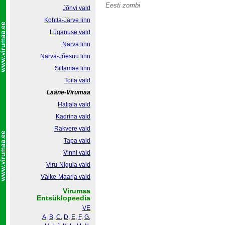
Eesti zombi
Jõhvi vald
Kohtla-Järve linn
Lüganuse vald
Narva linn
Narva-Jõesuu linn
Sillamäe linn
Toila vald
Lääne-Virumaa
Haljala vald
Kadrina vald
Rakvere vald
Tapa vald
Vinni vald
Viru-Nigula vald
Väike-Maarja vald
Virumaa
Entsüklopeedia
VE
A
,
B
,
C
,
D
,
E
,
F
,
G
,