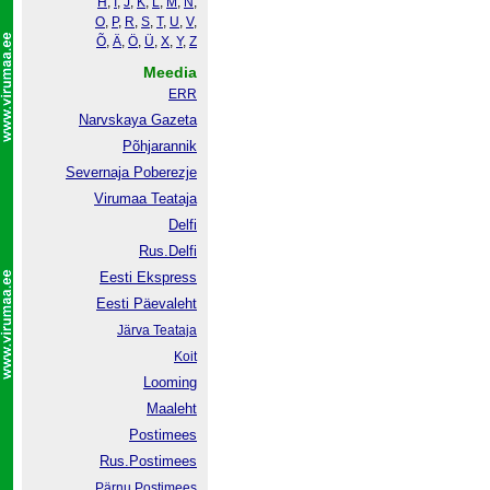
H
,
I
,
J
,
K
,
L
,
M
,
N
,
O
,
P
,
R
,
S
,
T
,
U
,
V
,
Õ
,
Ä
,
Ö
,
Ü
,
X
,
Y
,
Z
Meedia
ERR
Narvskaya Gazeta
Põhjarannik
Severnaja Poberezje
Virumaa Teataja
Delfi
Rus.Delfi
Eesti Ekspress
Eesti Päevaleht
Järva Teataja
Koit
Looming
Maaleht
Postimees
Rus.Postimees
Pärnu Postimees