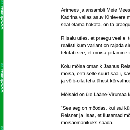
Ärimees ja ansambli Meie Mees e
Kadrina vallas asuv Kihlevere m
seal elama hakata, on ta praegu
Riisalu ütles, et praegu veel ei
realistlikum variant on rajada s
tekitab see, et mõisa pidamine e
Kolu mõisa omanik Jaanus Reis
mõisa, eriti selle suurt saali, 
ja võib-olla teha ühest kõrvalho
Mõisaid on üle Lääne-Virumaa ka
“See aeg on möödas, kui sai k
Reisner ja lisas, et ilusamad m
mõisaomanikuks saada.