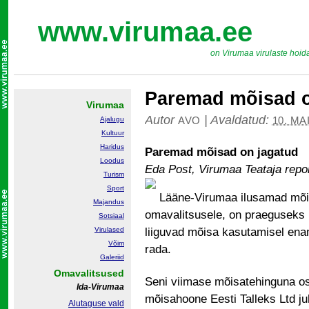
www.virumaa.ee
on Virumaa virulaste hoid
Paremad mõisad o
Virumaa
Autor
|
Avaldatud:
AVO
10. MA
Ajalugu
Kultuur
Haridus
Paremad mõisad on jagatud
Loodus
Eda Post, Virumaa Teataja repor
Turism
Sport
Lääne-Virumaa ilusamad mõisad
Majandus
omavalitsusele, on praeguseks 
Sotsiaal
Virulased
liiguvad mõisa kasutamisel enam
Võim
rada.
Galeriid
Omavalitsused
Seni viimase mõisatehinguna ost
Ida-Virumaa
mõisahoone Eesti Talleks Ltd ju
Alutaguse vald