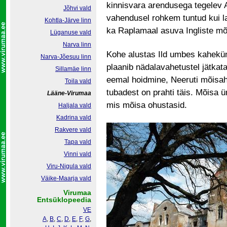
kinnisvara arendusega tegelev A
Jõhvi vald
vahendusel rohkem tuntud kui l
Kohtla-Järve linn
ka Raplamaal asuva Ingliste mõ
Lüganuse vald
Narva linn
Kohe alustas Ild umbes kahekü
Narva-Jõesuu linn
plaanib nädalavahetustel jätk
Sillamäe linn
eemal hoidmine, Neeruti mõisah
Toila vald
tubadest on prahti täis. Mõisa 
Lääne-Virumaa
mis mõisa ohustasid.
Haljala vald
Kadrina vald
Rakvere vald
Tapa vald
Vinni vald
Viru-Nigula vald
Väike-Maarja vald
Virumaa
Entsüklopeedia
VE
A
,
B
,
C
,
D
,
E
,
F
,
G
,