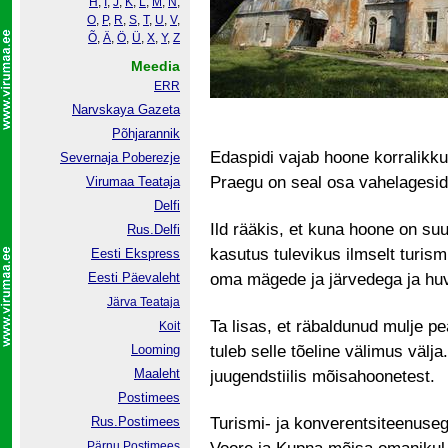
H
,
I
,
J
,
K
,
L
,
M
,
N
,
O
,
P
,
R
,
S
,
T
,
U
,
V
,
Õ
,
Ä
,
Ö
,
Ü
,
X
,
Y
,
Z
Meedia
ERR
Narvskaya Gazeta
Põhjarannik
Edaspidi vajab hoone korralikku
Severnaja Poberezje
Praegu on seal osa vahelagesidk
Virumaa Teataja
Delfi
Ild rääkis, et kuna hoone on suu
Rus.Delfi
kasutus tulevikus ilmselt turism
Eesti Ekspress
Eesti Päevaleht
oma mägede ja järvedega ja huvit
Järva Teataja
Ta lisas, et räbaldunud mulje p
Koit
Looming
tuleb selle tõeline välimus välj
Maaleht
juugendstiilis mõisahoonetest.
Postimees
Rus.Postimees
Turismi- ja konverentsiteenuseg
Pärnu Postimees