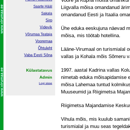
Voore ja Kupna mõisa omanikul 
Saarte Hääl
Liigvalla mõisa omandanud ärim
Sakala
omandanud Eesti ja Itaalia oman
Sirp
Videvik
Ühe eduka eeskujuna näevad mõ
Võrumaa
Teataja
mõisa, mis töötab hotellina.
Vooremaa
Õhtuleht
Lääne-Virumaal on turismialal o
Vaba Eesti Sõna
vallas ja Kohala mõis Sõmeru v
1997. aastal Kadrina vallas Ko
Külastatavus
nimetab eduka mõisapidamise e
Admin
Logi sisse
mõisa Lahemaa tuntud kolmikus
Muuseumid ja Riigimetsa Maja
Riigimetsa Majandamise Keskus
Vihula mõis, mis kuulub samanim
turismialal ja muu seas tegelda