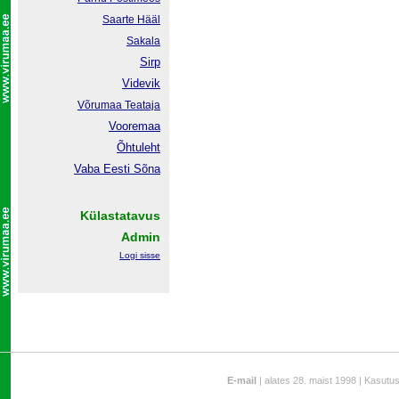
Saarte Hääl
Sakala
Sirp
Videvik
Võrumaa
Teataja
Vooremaa
Õhtuleht
Vaba Eesti Sõna
Külastatavus
Admin
Logi sisse
E-mail
| alates 28. maist 1998 | Kasutu