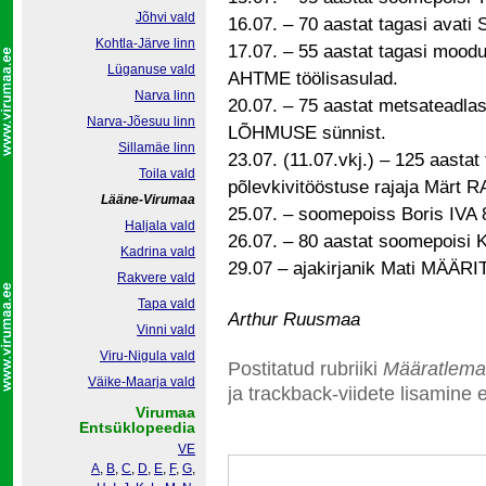
Jõhvi vald
16.07. – 70 aastat tagasi avat
Kohtla-Järve linn
17.07. – 55 aastat tagasi moo
Lüganuse vald
AHTME töölisasulad.
Narva linn
20.07. – 75 aastat metsateadla
Narva-Jõesuu linn
LÕHMUSE sünnist.
Sillamäe linn
23.07. (11.07.vkj.) – 125 aastat
Toila vald
põlevkivitööstuse rajaja Märt 
Lääne-Virumaa
25.07. – soomepoiss Boris IVA 
Haljala vald
26.07. – 80 aastat soomepoisi 
Kadrina vald
29.07 – ajakirjanik Mati MÄÄRI
Rakvere vald
Tapa vald
Arthur Ruusmaa
Vinni vald
Viru-Nigula vald
Postitatud rubriiki
Määratlema
Väike-Maarja vald
ja trackback-viidete lisamine e
Virumaa
Entsüklopeedia
VE
A
,
B
,
C
,
D
,
E
,
F
,
G
,