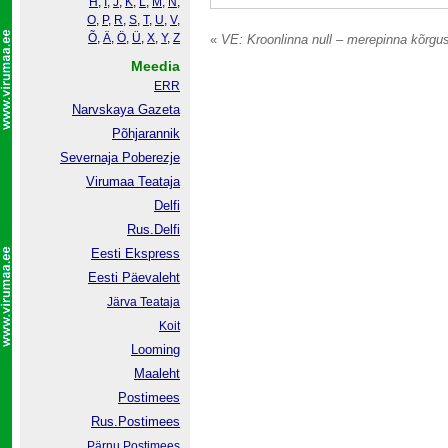
H
,
I
,
J
,
K
,
L
,
M
,
N
,
O
,
P
,
R
,
S
,
T
,
U
,
V
,
Õ
,
Ä
,
Ö
,
Ü
,
X
,
Y
,
Z
«
VE: Kroonlinna null – merepinna kõrgu
Meedia
ERR
Narvskaya Gazeta
Põhjarannik
Severnaja Poberezje
Virumaa Teataja
Delfi
Rus.Delfi
Eesti Ekspress
Eesti Päevaleht
Järva Teataja
Koit
Looming
Maaleht
Postimees
Rus.Postimees
Pärnu Postimees