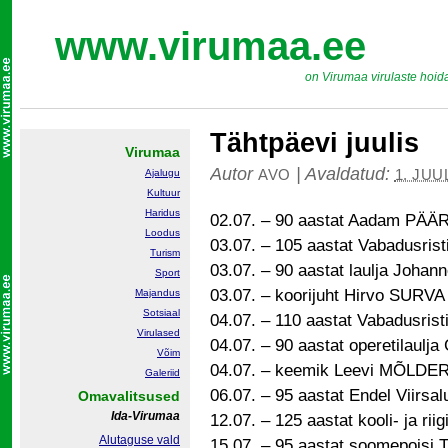
www.virumaa.ee
on Virumaa virulaste hoid
Tähtpäevi juulis
Virumaa
Autor
|
Avaldatud:
AVO
1. JUU
Ajalugu
Kultuur
Haridus
02.07. – 90 aastat Aadam PÄÄR
Loodus
03.07. – 105 aastat Vabadusrist
Turism
03.07. – 90 aastat laulja Johan
Sport
03.07. – koorijuht Hirvo SURVA
Majandus
Sotsiaal
04.07. – 110 aastat Vabadusris
Virulased
04.07. – 90 aastat operetilaul
Võim
04.07. – keemik Leevi MÕLDER
Galeriid
06.07. – 95 aastat Endel Viirsal
Omavalitsused
Ida-Virumaa
12.07. – 125 aastat kooli- ja r
Alutaguse vald
15.07. – 95 aastat soomepoisi