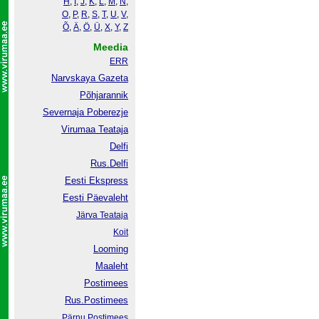
H
,
I
,
J
,
K
,
L
,
M
,
N
,
O
,
P
,
R
,
S
,
T
,
U
,
V
,
Õ
,
Ä
,
Ö
,
Ü
,
X
,
Y
,
Z
Meedia
ERR
Narvskaya Gazeta
Põhjarannik
Severnaja Poberezje
Virumaa Teataja
Delfi
Rus.Delfi
Eesti Ekspress
Eesti Päevaleht
Järva Teataja
Koit
Looming
Maaleht
Postimees
Rus.Postimees
Pärnu Postimees