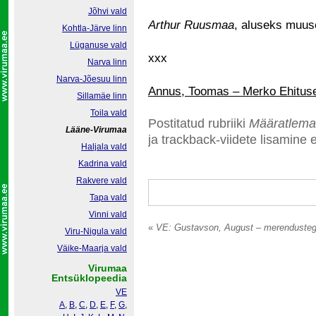
Jõhvi vald
Arthur Ruusmaa
, aluseks muuse
Kohtla-Järve linn
Lüganuse vald
xxx
Narva linn
Narva-Jõesuu linn
Annus, Toomas – Merko Ehitus
Sillamäe linn
Toila vald
Postitatud rubriiki
Määratlema
Lääne-Virumaa
ja trackback-viidete lisamine e
Haljala vald
Kadrina vald
Rakvere vald
Tapa vald
Vinni vald
«
VE: Gustavson, August – merendusteg
Viru-Nigula vald
Väike-Maarja vald
Virumaa
Entsüklopeedia
VE
A
,
B
,
C
,
D
,
E
,
F
,
G
,