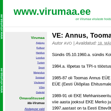
www.virumaa.ee
on Virumaa virulaste hoid
VE: Annus, Tooma
Virumaa
Autor
|
Avaldatud:
AVO
18. MÄ
Ajalugu
Kultuur
Haridus
Sündis 05.10.1960.a. sündis Koh
Loodus
Turism
1984.a. lõpetas ta TPI-s tööstus-
Sport
Majandus
1985-87 oli Toomas Annus EÜE 
Sotsiaal
Virulased
EÜE (Eesti Üliõpilas Ehitusmal
Võim
Galeriid
1989-91 oli EKE Mehhaniseeritud
Omavalitsused
viie aasta jooksul EKE Merko j
Ida-Virumaa
1997.aastast on ta Eesti Ettevõ
Alutaguse vald