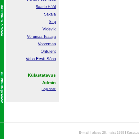
Saarte Hääl
Sakala
Sirp
Videvik
Võrumaa
Teataja
Vooremaa
Õhtuleht
Vaba Eesti Sõna
Külastatavus
Admin
Logi sisse
E-mail
| alates 28. maist 1998 | Kasutu