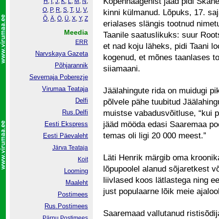
Kopenhaagenist jääd pidi Skåne
H
,
I
,
J
,
K
,
L
,
M
,
N
,
O
,
P
,
R
,
S
,
T
,
U
,
V
,
kinni külmanud. Lõpuks, 17. saj
Õ
,
Ä
,
Ö
,
Ü
,
X
,
Y
,
Z
erialases slängis tootnud nimet
Meedia
Taanile saatuslikuks: suur Root
ERR
et nad koju läheks, pidi Taani 
Narvskaya Gazeta
kogenud, et mõnes taanlases t
Põhjarannik
siiamaani.
Severnaja Poberezje
Virumaa Teataja
Jäälahingute rida on muidugi pi
Delfi
põlvele pähe tuubitud Jäälahingu
Rus.Delfi
muistse vabadusvõitluse, “kui pü
jääd mööda edasi Saaremaa pool
Eesti Ekspress
temas oli ligi 20 000 meest.”
Eesti Päevaleht
Järva Teataja
Läti Henrik märgib oma kroonika
Koit
lõpupoolel alanud sõjaretkest võ
Looming
liivlased koos lätlastega ning 
Maaleht
just populaarne lõik meie ajaloo
Postimees
Rus.Postimees
Saaremaad vallutanud ristisõdija
Pärnu Postimees