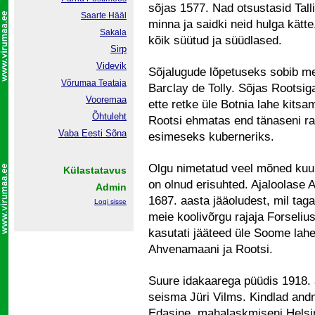
sõjas 1577. Nad otsustasid Tall
Saarte Hääl
minna ja saidki neid hulga kätte
Sakala
kõik süütud ja süüdlased.
Sirp
Videvik
Sõjalugude lõpetuseks sobib m
Võrumaa
Teataja
Barclay de Tolly. Sõjas Rootsi
Vooremaa
ette retke üle Botnia lahe kit
Õhtuleht
Rootsi ehmatas end tänaseni r
Vaba Eesti Sõna
esimeseks kuberneriks.
Olgu nimetatud veel mõned kuul
Külastatavus
on olnud erisuhted. Ajaloolase A
Admin
1687. aasta jääoludest, mil tag
Logi sisse
meie koolivõrgu rajaja Forselius
kasutati jääteed üle Soome lahe 
Ahvenamaani ja Rootsi.
Suure idakaarega püüdis 1918. 
seisma Jüri Vilms. Kindlad and
Edasine, mahalaskmiseni Helsin