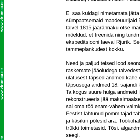
Ei saa kuidagi nimetamata jätt
sümpaatsemaid maadeuurijaid Ees
talvel 1815 jäärännaku otse mar
mõeldud, et treenida ning tun
ekspeditsiooni laeval Rjurik. Se
tammeplankudest kokku.
Need ja paljud teised lood seond
raskemate jääoludega talvedest
ulatusest täpsed andmed kahe v
täpsusega andmed 18. sajandi k
Ta kogus suure hulga andmeid l
rekonstrueeris jää maksimaalse 
sai oma töö enam-vähem valmis 
Eestist lähtunud pommitajad ta
ja käsikiri põlesid ära. Töökohal
trükki toimetasid. Tõsi, algand
seegi.