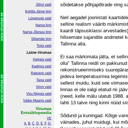
sõidetakse põhjapõtrade ning s
Jõhvi vald
Kohtla-Järve linn
Neil aegadel joonistati kaartidel
Lüganuse vald
selline realism väärib märkimis
Narva linn
kaardi täpsusklassi arvestades) 
Narva-Jõesuu linn
hilisemate sajandite andmetel
Sillamäe linn
Tallinna alla.
Toila vald
Lääne-Virumaa
Ei saa märkimata jätta, et selli
Haljala vald
olla” Tallinna reidil on pakkunu
Kadrina vald
rekonstrueerimiseks suurepäras
Rakvere vald
pideva temperatuurirea tegemi
Tapa vald
sellest muidu, kuid see viimased
Vinni vald
linnas ei ole iialgi elatud nii 
Viru-Nigula vald
(need, kelle mälu ulatub 1988. aa
Väike-Maarja vald
lahti 13 talve ning kinni nüüd si
Virumaa
Entsüklopeedia
Sõdurid ja kuningad. Kõige var
VE
väinades, juhul muidugi, kui mõ
A
,
B
,
C
,
D
,
E
,
F
,
G
,