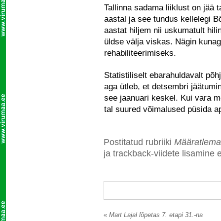
Tallinna sadama liiklust on jää
aastal ja see tundus kellelegi
aastat hiljem nii uskumatult hil
üldse välja viskas. Nägin kunag
rehabiliteerimiseks.
Statistiliselt ebarahuldavalt p
aga ütleb, et detsembri jäätumin
see jaanuari keskel. Kui vara 
tal suured võimalused püsida apr
Postitatud rubriiki
Määratlema
ja trackback-viidete lisamine e
«
Mart Lajal lõpetas 7. etapi 31.-na