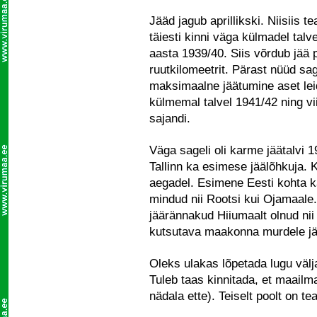
Jääd jagub aprillikski. Niisiis 
täiesti kinni väga külmadel talv
aasta 1939/40. Siis võrdub jää
ruutkilomeetrit. Pärast nüüd sa
maksimaalne jäätumine aset lei
külmemal talvel 1941/42 ning vi
sajandi.
Väga sageli oli karme jäätalvi 1
Tallinn ka esimese jäälõhkuja. 
aegadel. Esimene Eesti kohta k
mindud nii Rootsi kui Ojamaale
jäärännakud Hiiumaalt olnud ni
kutsutava maakonna murdele jät
Oleks ulakas lõpetada lugu väl
Tuleb taas kinnitada, et maailm
nädala ette). Teiselt poolt on tea