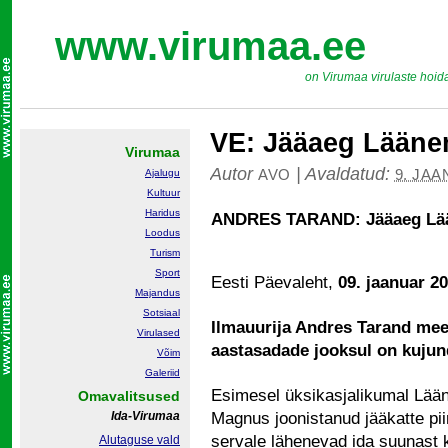
www.virumaa.ee
on Virumaa virulaste hoid
VE: Jääaeg Lääne
Virumaa
Autor
|
Avaldatud:
AVO
9. JAA
Ajalugu
Kultuur
Haridus
ANDRES TARAND: Jääaeg Lä
Loodus
Turism
Sport
Eesti Päevaleht,
09. jaanuar 2
Majandus
Sotsiaal
Ilmauurija Andres Tarand meen
Virulased
aastasadade jooksul on kuju
Võim
Galeriid
Esimesel üksikasjalikumal Lään
Omavalitsused
Ida-Virumaa
Magnus joonistanud jääkatte pii
servale lähenevad ida suunast k
Alutaguse vald