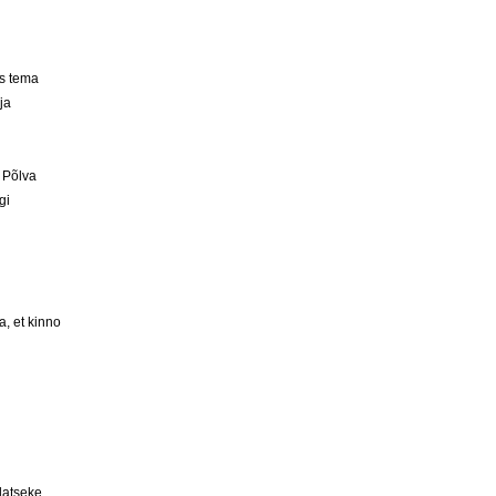
os tema
ja
 Põlva
gi
a, et kinno
latseke,