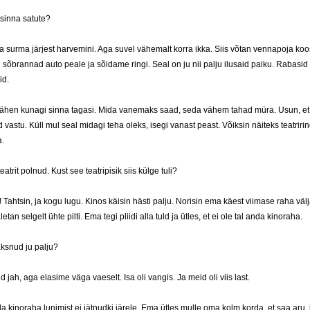
e sinna satute?
 surma järjest harvemini. Aga suvel vähemalt korra ikka. Siis võtan vennapoja ko
sõbrannad auto peale ja sõidame ringi. Seal on ju nii palju ilusaid paiku. Rabasid 
id.
 lähen kunagi sinna tagasi. Mida vanemaks saad, seda vähem tahad müra. Usun, et
 vastu. Küll mul seal midagi teha oleks, isegi vanast peast. Võiksin näiteks teatririn
.
eatrit polnud. Kust see teatripisik siis külge tuli?
 Tahtsin, ja kogu lugu. Kinos käisin hästi palju. Norisin ema käest viimase raha välj
tan selgelt ühte pilti. Ema tegi pliidi alla tuld ja ütles, et ei ole tal anda kinoraha.
aksnud ju palju?
 jah, aga elasime väga vaeselt. Isa oli vangis. Ja meid oli viis last.
a kinoraha lunimist ei jätnudki järele. Ema ütles mulle oma kolm korda, et saa aru, 