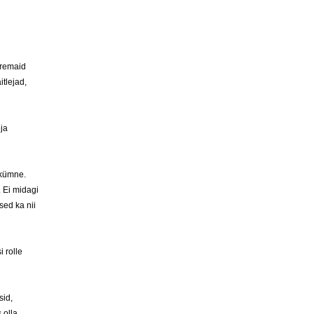
aremaid
itlejad,
ja
ekümne.
. Ei midagi
sed ka nii
i rolle
sid,
 olla.