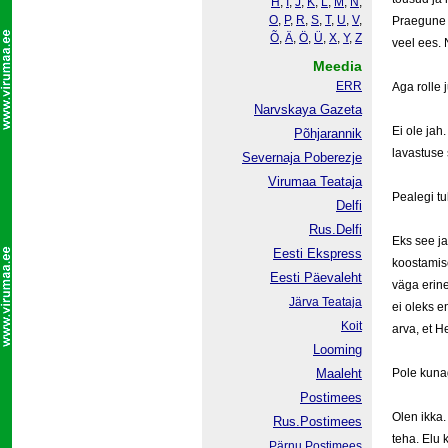
H
,
I
,
J
,
K
,
L
,
M
,
N
,
O
,
P
,
R
,
S
,
T
,
U
,
V
,
Praegune a
Õ
,
Ä
,
Ö
,
Ü
,
X
,
Y
,
Z
veel ees. 
Meedia
ERR
Aga rolle 
Narvskaya Gazeta
Ei ole jah
Põhjarannik
lavastuse 
Severnaja Poberezje
Virumaa Teataja
Pealegi tu
Delfi
Rus.Delfi
Eks see ja
Eesti Ekspress
koostamis
Eesti Päevaleht
väga erine
Järva Teataja
ei oleks e
Koit
arva, et H
Looming
Maaleht
Pole kunag
Postimees
Olen ikka.
Rus.Postimees
teha. Elu 
Pärnu Postimees