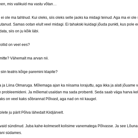
een, mis valikuid ma vastu võtan…
is ei ole ma tahtnud. Kui oleks, siis oleks selle jaoks ka midagi teinud. Aga ma ei ole 
iigutanud. Samas ootan elult veel midagi. Ei tahakski kuidagi jõuda punkti, kus pole
ta, siis on ju kõik läbi.
ollid on veel ees?
mitte? Vähemalt ma arvan nii.
 siin teatris kõige paremini klapite?
a ja Liina Olmaruga. Mõlemaga ajan ka niisama lorajuttu, aga ikka ja alati jõuame 
e probleemideni. Ja mõlemat usaldan ma sada protsenti. Seda saab väga harva kel
aks on veel kaks sõbrannat Põlvast, aga nad on nii kaugel.
olete ju pärit Põlva lähedalt Kiidjärvelt.
 vaid sündinud. Juba kahe-kolmeselt kolisime vanematega Põlvasse. Ja see Lõuna-
iani südames.