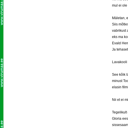
mul ei ole 
Mäletan, e
Siis mõtle
vabrikust 
eks ma koo
Evald Herm
Ja tehaset
Lavakooli
See kõik l
minust Too
elasin film
Nii et ei 
Tegelikult
Gloria ees
sissesaam