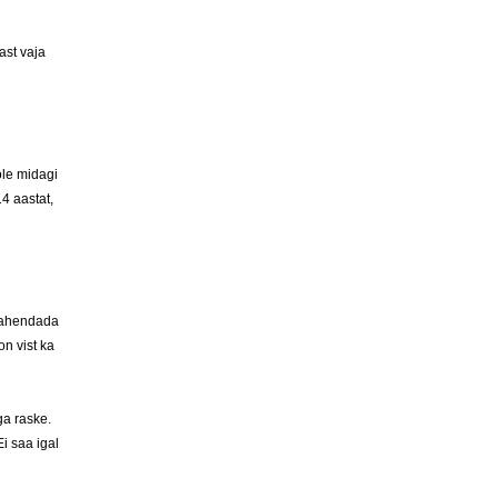
ast vaja
ole midagi
4 aastat,
 lahendada
n vist ka
ga raske.
i saa igal