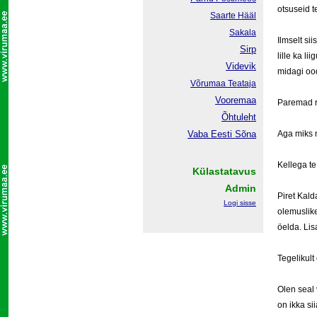
otsuseid t
Saarte Hääl
Sakala
Ilmselt si
Sirp
lille ka l
Videvik
midagi ooda
Võrumaa
Teataja
Vooremaa
Paremad r
Õhtuleht
Vaba Eesti Sõna
Aga miks 
Kellega te
Külastatavus
Admin
Piret Kald
Logi sisse
olemuslik
öelda. Lis
Tegelikult 
Olen seal
on ikka si