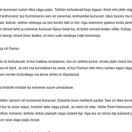
l kursusel nutsin ikka väga palju. Tahtsin kohutavalt koju tagasi. Kord olin jälle vä
t kolhoosist, kui Komissarov, kes oli vanemal, kolmandal kursusel, istus bussis mu 
ead, tüdruk, sellise olekuga sa siin koolis läbi ei löö. Aga sisemine igatsus kodu järele
in liimist lahti ja esimese kursuse lõpus öeldi ka, et tuleb ennast kokku võtta. Küllap
t olengi olnud ühes teatris, et olen uute oludega halb kohaneja.
ja oli Panso.
a nii kohutavalt, et kui hakkas erialatund, siis oli selline tunne, et kas jään nüüd ellu
a nii õpid. Ja eks ma tunnetasin ka seda, et kui Pansol olid minu suhtes algul väg
siis nende lootustega ma tema silmis ei lõpetanud.
t leidsite endale ka esimese suure armastuse.
 Vello Janson oli nooremal kursusel. Elasime koos neliteist aastat. See on ikka terv
t kui ta sisse astus, hoidsin talle väga pöialt. Ja meid oli mitu, Helle-Reet Helenurm 
elline inimene, kellele üldse pääseb väga raskelt ligi. Aga kui sa sinna ligi pääsed j
 on seal väga palju ilusat.