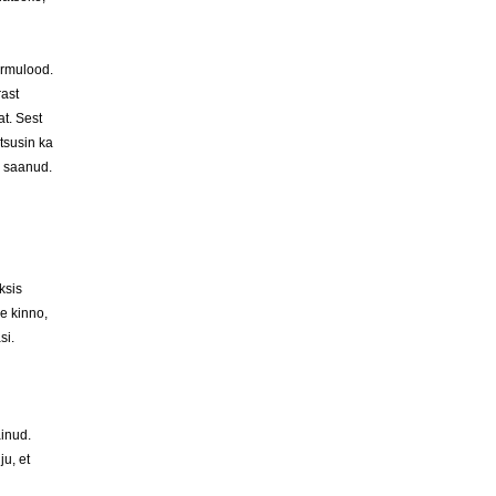
 armulood.
rast
t. Sest
utsusin ka
i saanud.
ksis
e kinno,
si.
äinud.
ju, et