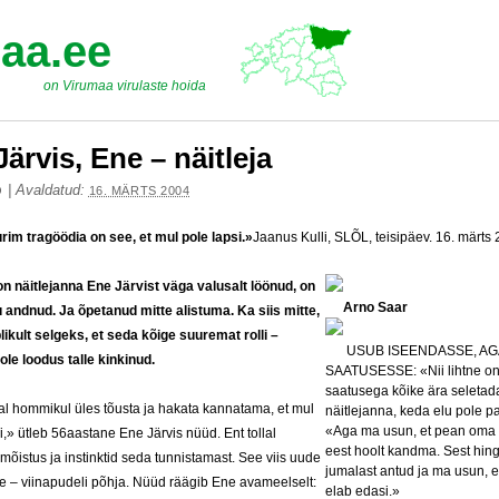
aa.ee
on Virumaa virulaste hoida
Järvis, Ene – näitleja
|
Avaldatud:
O
16. MÄRTS 2004
rim tragöödia on see, et mul pole lapsi.»
Jaanus Kulli, SLÕL, teisipäev. 16. märts
on näitlejanna Ene Järvist väga valusalt löönud, on
Arno Saar
u andnud. Ja õpetanud mitte alistuma. Ka siis mitte,
plikult selgeks, et seda kõige suuremat rolli –
USUB ISEENDASSE, AG
ole loodus talle kinkinud.
SAATUSESSE: «Nii lihtne o
saatusega kõike ära seletada
al hommikul üles tõusta ja hakata kannatama, et mul
näitlejanna, keda elu pole p
«Aga ma usun, et pean oma
si,» ütleb 56aastane Ene Järvis nüüd. Ent tollal
eest hoolt kandma. Sest hin
mõistus ja instinktid seda tunnistamast. See viis uude
jumalast antud ja ma usun, e
 – viinapudeli põhja. Nüüd räägib Ene avameelselt:
elab edasi.»