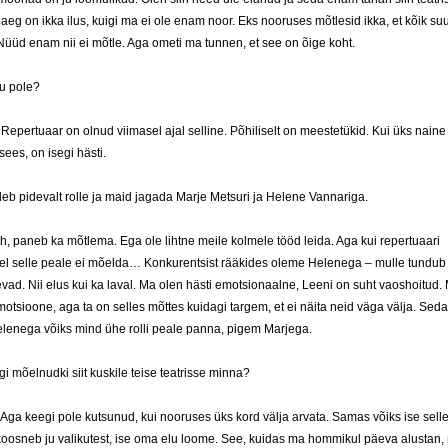
eg on ikka ilus, kuigi ma ei ole enam noor. Eks nooruses mõtlesid ikka, et kõik suu
Nüüd enam nii ei mõtle. Aga ometi ma tunnen, et see on õige koht.
ju pole?
. Repertuaar on olnud viimasel ajal selline. Põhiliselt on meestetükid. Kui üks naine
sees, on isegi hästi.
leb pidevalt rolle ja maid jagada Marje Metsuri ja Helene Vannariga.
h, paneb ka mõtlema. Ega ole lihtne meile kolmele tööd leida. Aga kui repertuaari
el selle peale ei mõelda… Konkurentsist rääkides oleme Helenega – mulle tundub –
vad. Nii elus kui ka laval. Ma olen hästi emotsionaalne, Leeni on suht vaoshoitud. Mi
motsioone, aga ta on selles mõttes kuidagi targem, et ei näita neid väga välja. Seda
elenega võiks mind ühe rolli peale panna, pigem Marjega.
i mõelnudki siit kuskile teise teatrisse minna?
 Aga keegi pole kutsunud, kui nooruses üks kord välja arvata. Samas võiks ise sell
koosneb ju valikutest, ise oma elu loome. See, kuidas ma hommikul päeva alustan, 