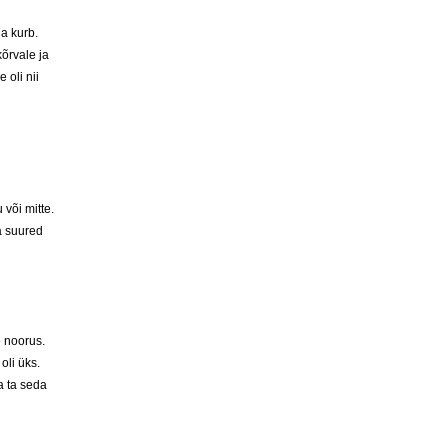
ga kurb.
kõrvale ja
 oli nii
 või mitte.
a suured
e noorus.
oli üks.
a ta seda