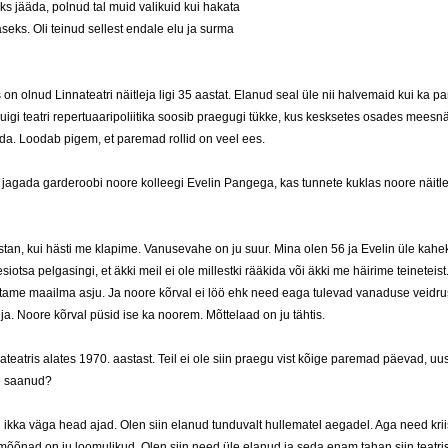
ks jääda, polnud tal muid valikuid kui hakata
aseks. Oli teinud sellest endale elu ja surma
 on olnud Linnateatri näitleja ligi 35 aastat. Elanud seal üle nii halvemaid kui ka p
uigi teatri repertuaaripoliitika soosib praegugi tükke, kus kesksetes osades meesnä
da. Loodab pigem, et paremad rollid on veel ees.
jagada garderoobi noore kolleegi Evelin Pangega, kas tunnete kuklas noore näitle
stan, kui hästi me klapime. Vanusevahe on ju suur. Mina olen 56 ja Evelin üle kah
iotsa pelgasingi, et äkki meil ei ole millestki rääkida või äkki me häirime teineteist
rutame maailma asju. Ja noore kõrval ei löö ehk need eaga tulevad vanaduse veidru
lja. Noore kõrval püsid ise ka noorem. Mõttelaad on ju tähtis.
ateatris alates 1970. aastast. Teil ei ole siin praegu vist kõige paremad päevad, uus
e saanud?
ikka väga head ajad. Olen siin elanud tunduvalt hullematel aegadel. Aga need krii
mõõnad on ju loomulikud. Olen siin need üle elanud ja seda enam tahan siin teatris