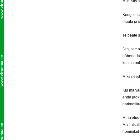
Miks siis 
Keegi ei s
muuta ja s
Te peate 
Jah, see o
häbeneda.
kui ma pol
Miks need
Kui ma va
enda jaoks
narkootik
Minu elus 
Ma lihtsal
hommikul ü