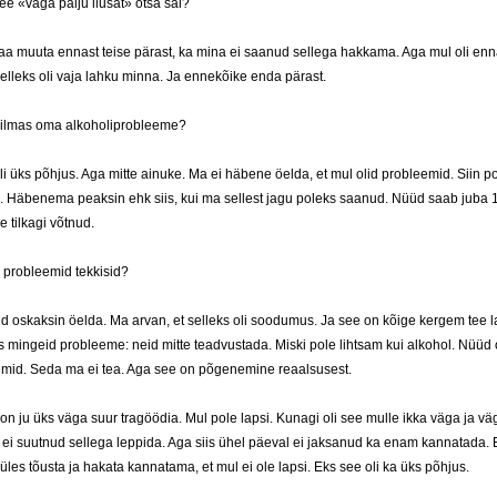
see «väga palju ilusat» otsa sai?
aa muuta ennast teise pärast, ka mina ei saanud sellega hakkama. Aga mul oli enn
elleks oli vaja lahku minna. Ja ennekõike enda pärast.
silmas oma alkoholiprobleeme?
li üks põhjus. Aga mitte ainuke. Ma ei häbene öelda, et mul olid probleemid. Siin p
 Häbenema peaksin ehk siis, kui ma sellest jagu poleks saanud. Nüüd saab juba 1
e tilkagi võtnud.
 probleemid tekkisid?
id oskaksin öelda. Ma arvan, et selleks oli soodumus. Ja see on kõige kergem tee
 mingeid probleeme: neid mitte teadvustada. Miski pole lihtsam kui alkohol. Nüüd o
umid. Seda ma ei tea. Aga see on põgenemine reaalsusest.
on ju üks väga suur tragöödia. Mul pole lapsi. Kunagi oli see mulle ikka väga ja vä
t ei suutnud sellega leppida. Aga siis ühel päeval ei jaksanud ka enam kannatada. E
les tõusta ja hakata kannatama, et mul ei ole lapsi. Eks see oli ka üks põhjus.