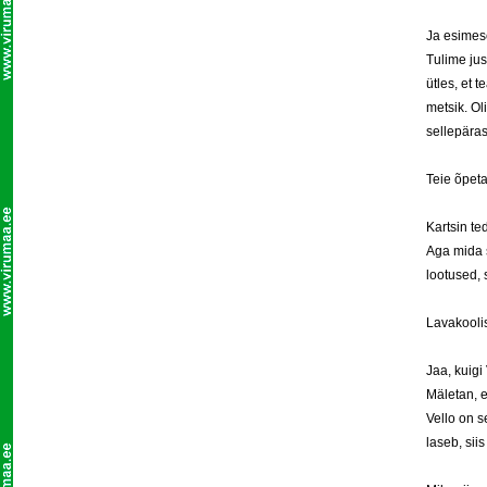
Ja esimese
Tulime jus
ütles, et t
metsik. Ol
sellepäras
Teie õpeta
Kartsin ted
Aga mida s
lootused, 
Lavakoolis
Jaa, kuigi
Mäletan, e
Vello on s
laseb, siis