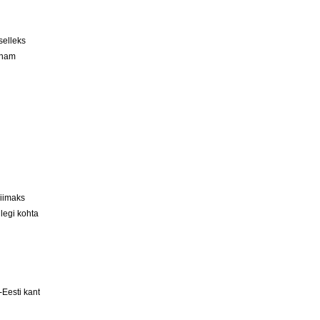
selleks
 enam
viimaks
legi kohta
Eesti kant