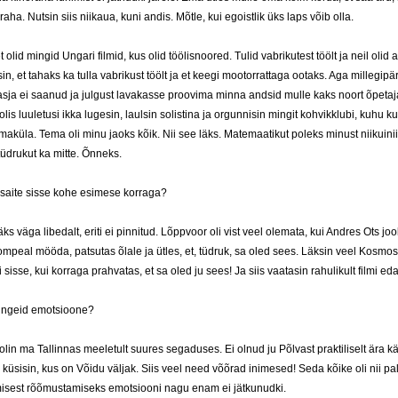
raha. Nutsin siis niikaua, kuni andis. Mõtle, kui egoistlik üks laps võib olla.
t olid mingid Ungari filmid, kus olid töölisnoored. Tulid vabrikutest töölt ja neil olid
sin, et tahaks ka tulla vabrikust töölt ja et keegi mootorrattaga ootaks. Aga millegipä
asja ei saanud ja julgust lavakasse proovima minna andsid mulle kaks noort õpetaja
lis luuletusi ikka lugesin, laulsin solistina ja orgunnisin mingit kohvikklubi, kuhu k
aküla. Tema oli minu jaoks kõik. Nii see läks. Matemaatikut poleks minust niikuini
üdrukut ka mitte. Õnneks.
 saite sisse kohe esimese korraga?
äks väga libedalt, eriti ei pinnitud. Lõppvoor oli vist veel olemata, kui Andres Ots joo
mpeal mööda, patsutas õlale ja ütles, et, tüdruk, sa oled sees. Läksin veel Kosmos
i sisse, kui korraga prahvatas, et sa oled ju sees! Ja siis vaatasin rahulikult filmi eda
mingeid emotsioone?
 olin ma Tallinnas meeletult suures segaduses. Ei olnud ju Põlvast praktiliselt ära k
 küsisin, kus on Võidu väljak. Siis veel need võõrad inimesed! Seda kõike oli nii pal
isest rõõmustamiseks emotsiooni nagu enam ei jätkunudki.