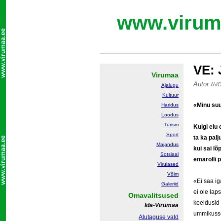
www.virum
VE: 
Virumaa
Autor
AV
Ajalugu
Kultuur
«Minu suu
Haridus
Loodus
Turism
Kuigi elu 
Sport
ta ka palj
Majandus
kui sai lõ
Sotsiaal
emarolli p
Virulased
Võim
«Ei saa ig
Galeriid
ei ole lap
Omavalitsused
keeldusid 
Ida-Virumaa
ummikusse
Alutaguse vald