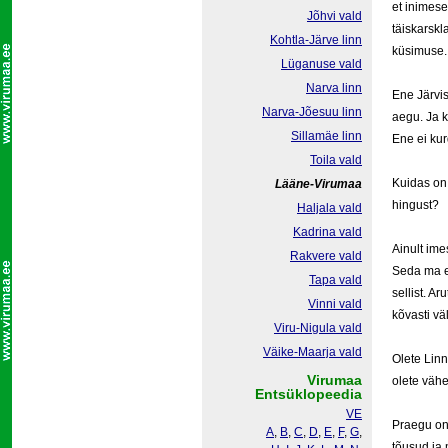
et inimese
Jõhvi vald
täiskarskl
Kohtla-Järve linn
küsimuse.
Lüganuse vald
Narva linn
Ene Järvis
Narva-Jõesuu linn
aegu. Ja k
Sillamäe linn
Ene ei kur
Toila vald
Kuidas on 
Lääne-Virumaa
hingust?
Haljala vald
Kadrina vald
Ainult ime
Rakvere vald
Seda ma es
Tapa vald
sellist. A
Vinni vald
kõvasti vä
Viru-Nigula vald
Väike-Maarja vald
Olete Linn
Virumaa
olete väh
Entsüklopeedia
VE
Praegu on 
A
,
B
,
C
,
D
,
E
,
F
,
G
,
tõusud ja 