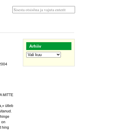
Arhiiv
Arhiiv
 2004
A MITTE
n
,» ütleb
aitanud.
 hinge
g on
t hing