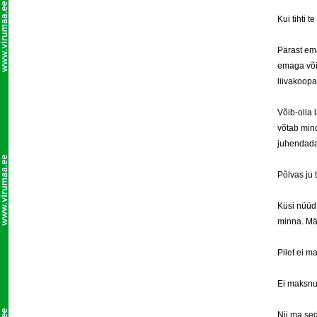
Kui tihti t
Pärast ema
emaga või 
liivakoopa
Võib-olla
võtab mind
juhendada
Põlvas ju t
Küsi nüüd!
minna. Mäle
Pilet ei m
Ei maksnud
Nii ma sed