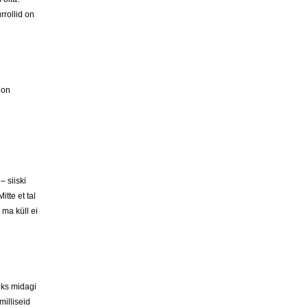
rrollid on
 on
 siiski
tte et tal
 ma küll ei
eks midagi
milliseid