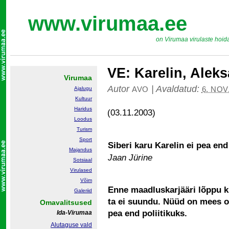
www.virumaa.ee
on Virumaa virulaste hoid
VE: Karelin, Aleks
Virumaa
Autor
|
Avaldatud:
AVO
6. NOV
Ajalugu
Kultuur
Haridus
(03.11.2003)
Loodus
Turism
Sport
Siberi karu Karelin ei pea end
Majandus
Jaan Jürine
Sotsiaal
Virulased
Võim
Enne maadluskarjääri lõppu ki
Galeriid
ta ei suundu. Nüüd on mees o
Omavalitsused
pea end poliitikuks.
Ida-Virumaa
Alutaguse vald