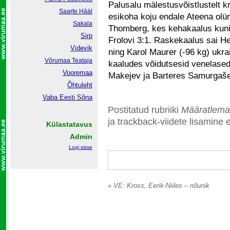
Palusalu mälestusvõistlustelt 
Saarte Hääl
esikoha koju endale Ateena olü
Sakala
Thomberg, kes kehakaalus kuni 
Sirp
Frolovi 3:1. Raskekaalus sai He
Videvik
ning Karol Maurer (-96 kg) ukra
Võrumaa
Teataja
kaaludes võidutsesid venelased 
Vooremaa
Makejev ja Barteres Samurgaše
Õhtuleht
Vaba Eesti Sõna
Postitatud rubriiki
Määratlema
ja trackback-viidete lisamine e
Külastatavus
Admin
Logi sisse
«
VE: Kross, Eerik-Niiles – nõunik