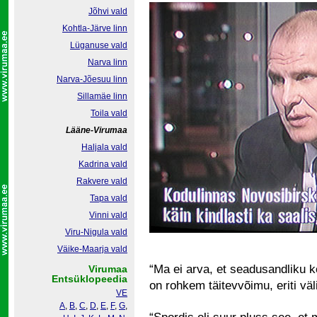
Jõhvi vald
Kohtla-Järve linn
Lüganuse vald
Narva linn
Narva-Jõesuu linn
Sillamäe linn
Toila vald
Lääne-Virumaa
Haljala vald
Kadrina vald
Rakvere vald
Tapa vald
Vinni vald
Viru-Nigula vald
Väike-Maarja vald
“Ma ei arva, et seadusandliku ko
Virumaa
Entsüklopeedia
on rohkem täitevvõimu, eriti väl
VE
A
,
B
,
C
,
D
,
E
,
F
,
G
,