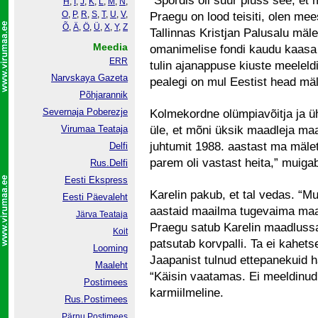
“Spordis oli suur pluss see, et
H
,
I
,
J
,
K
,
L
,
M
,
N
,
O
,
P
,
R
,
S
,
T
,
U
,
V
,
Praegu on lood teisiti, olen me
Õ
,
Ä
,
Ö
,
Ü
,
X
,
Y
,
Z
Tallinnas Kristjan Palusalu mäle
Meedia
omanimelise fondi kaudu kaasa 
ERR
tulin ajanappuse kiuste meeleld
Narvskaya Gazeta
pealegi on mul Eestist head mä
Põhjarannik
Severnaja Poberezje
Kolmekordne olümpiavõitja ja 
Virumaa Teataja
üle, et mõni üksik maadleja maa
juhtumit 1988. aastast ma mälet
Delfi
parem oli vastast heita,” muig
Rus.Delfi
Eesti Ekspress
Karelin pakub, et tal vedas. “M
Eesti Päevaleht
aastaid maailma tugevaima maa
Järva Teataja
Praegu satub Karelin maadlussa
Koit
patsutab korvpalli. Ta ei kahets
Looming
Jaapanist tulnud ettepanekuid h
Maaleht
“Käisin vaatamas. Ei meeldinud,
Postimees
karmiilmeline.
Rus.Postimees
Pärnu Postimees