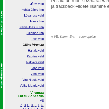
Postitatud rubriiki
Määratlema
Jõhvi vald
ja trackback-viidete lisamine e
Kohtla-Järve linn
Lüganuse vald
Narva linn
Narva-Jõesuu linn
Sillamäe linn
«
VE: Karm, Enn – soomepoiss
Toila vald
Lääne-Virumaa
Haljala vald
Kadrina vald
Rakvere vald
Tapa vald
Vinni vald
Viru-Nigula vald
Väike-Maarja vald
Virumaa
Entsüklopeedia
VE
A
,
B
,
C
,
D
,
E
,
F
,
G
,