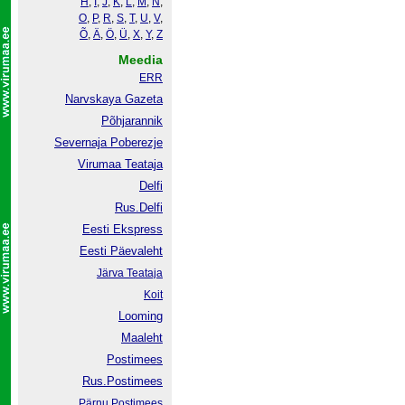
H
,
I
,
J
,
K
,
L
,
M
,
N
,
O
,
P
,
R
,
S
,
T
,
U
,
V
,
Õ
,
Ä
,
Ö
,
Ü
,
X
,
Y
,
Z
Meedia
ERR
Narvskaya Gazeta
Põhjarannik
Severnaja Poberezje
Virumaa Teataja
Delfi
Rus.Delfi
Eesti Ekspress
Eesti Päevaleht
Järva Teataja
Koit
Looming
Maaleht
Postimees
Rus.Postimees
Pärnu Postimees