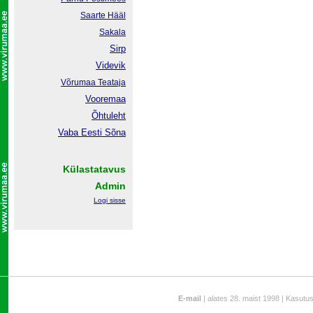
Saarte Hääl
Sakala
Sirp
Videvik
Võrumaa
Teataja
Vooremaa
Õhtuleht
Vaba Eesti Sõna
Külastatavus
Admin
Logi sisse
E-mail
| alates 28. maist 1998 | Kasutu