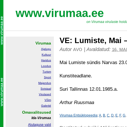
www.virumaa.ee
on Virumaa virulaste hoid
VE: Lumiste, Mai 
Virumaa
Autor
|
Avaldatud:
AVO
16. MA
Ajalugu
Kultuur
Haridus
Mai Lumiste sündis Narvas 23.
Loodus
Turism
Kunstiteadlane.
Sport
Majandus
Suri Tallinnas 12.01.1985.a.
Sotsiaal
Virulased
Võim
Arthur Ruusmaa
Galeriid
Omavalitsused
Virumaa Entsüklopeedia
:
A
,
B
,
C
,
D
,
E
,
F
,
G
,
Ida-Virumaa
Alutaguse vald