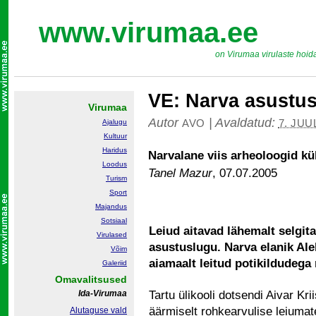
www.virumaa.ee
on Virumaa virulaste hoid
VE: Narva asustu
Virumaa
Autor
|
Avaldatud:
AVO
7. JUU
Ajalugu
Kultuur
Haridus
Narvalane viis arheoloogid kü
Loodus
Tanel Mazur
,
07.07.2005
Turism
Sport
Majandus
Sotsiaal
Leiud aitavad lähemalt selgi
Virulased
asustuslugu. Narva elanik Ale
Võim
aiamaalt leitud potikildudega
Galeriid
Omavalitsused
Ida-Virumaa
Tartu ülikooli dotsendi Aivar Kr
äärmiselt rohkearvulise leiumate
Alutaguse vald