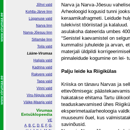
Narva ja Narva-Jõesuu vahelise
Jõhvi vald
Arheoloogid kogusid tunni jooks
Kohtla-Järve linn
keraamikafragmeti. Leidude hul
Lüganuse vald
tulekivist tööriistad ja kalaluud
Narva linn
asulakoha dateerida umbes 400
Narva-Jõesuu linn
“Senistel kaevamistel on selgu
Sillamäe linn
kummalisi juhuleide ja arvan, e
Toila vald
materjali üldpildi korrigeerimis
Lääne-Virumaa
pinnaleidude kogumine on lei- t
Haljala vald
Kadrina vald
Palju leide ka Riigikülas
Rakvere vald
Tapa vald
Kriiska on tänavu Narvas ja se
Vinni vald
ettevõtmisega: päästekaevamise
Viru-Nigula vald
hakatakse ehitama Tartu ülikooli
Väike-Maarja vald
teaduskaevamised ühes Riigikü
Virumaa
eksperimetaalarheoloogia vald
Entsüklopeedia
muuseumi õuel, kus valmistatak
VE
savinõusid.
A
,
B
,
C
,
D
,
E
,
F
,
G
,