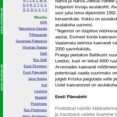
Narva ja Narva-Jõesuu vahele jä
H
,
I
,
J
,
K
,
L
,
M
,
N
,
O
,
P
,
R
,
S
,
T
,
U
,
V
,
hulganisti kiviaja asulakohti. Ai
Õ
,
Ä
,
Ö
,
Ü
,
X
,
Y
,
Z
sest juba tema diplomitöö 1992.
Meedia
keraamikale. Kokku on asulakohti
ERR
asulakoha uurimist.
Narvskaya Gazeta
“Tegemist on tüüpilise nöörker
Põhjarannik
aastal. Esimest korda kaevasin s
Severnaja Poberezje
Vaatamata eelmise kaevandi väik
Virumaa Teataja
2000 savinõukildu.
Delfi
Praegu peetakse Baltikumi suu
Rus.Delfi
Leedus, kust on leitud 4000 ruu
Eesti Ekspress
Arvestades kaevandi mõõtmete j
Eesti Päevaleht
potentsiaal saada suurimaks om
julgeb Kriiska paigutada selle p
Järva Teataja
Uutel kaevamistel on asulakohalt
Koit
Looming
Eesti Päevaleht
Maaleht
Postimees
Postitatud rubriiki
Määratlema
Rus.Postimees
ja trackback-viidete lisamine e
Pärnu Postimees