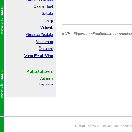
Saarte Hääl
Sakala
Sirp
Videvik
«
VE: Jõgeva raudteeületuskoha projekti
Võrumaa
Teataja
Vooremaa
Õhtuleht
Vaba Eesti Sõna
Külastatavus
Admin
Logi sisse
E-mail
| alates 28. maist 1998 | Kasutu