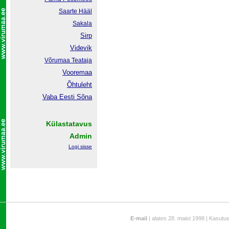
Saarte Hääl
Sakala
Sirp
Videvik
Võrumaa
Teataja
Vooremaa
Õhtuleht
Vaba Eesti Sõna
Külastatavus
Admin
Logi sisse
E-mail
| alates 28. maist 1998 | Kasutu