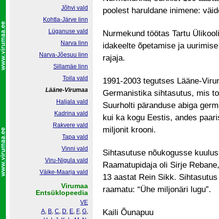
Jõhvi vald
poolest haruldane inimene: väide
Kohtla-Järve linn
Lüganuse vald
Nurmekund töötas Tartu Ülikool
Narva linn
idakeelte õpetamise ja uurimise n
Narva-Jõesuu linn
rajaja.
Sillamäe linn
Toila vald
1991-2003 tegutses Lääne-Viru
Lääne-Virumaa
Germanistika sihtasutus, mis 
Haljala vald
Suurholti päranduse abiga germa
Kadrina vald
kui ka kogu Eestis, andes paaris
Rakvere vald
miljonit krooni.
Tapa vald
Vinni vald
Sihtasutuse nõukogusse kuulusid
Viru-Nigula vald
Raamatupidaja oli Sirje Rebane,
Väike-Maarja vald
13 aastat Rein Sikk. Sihtasutu
Virumaa
raamatu: “Ühe miljonäri lugu”.
Entsüklopeedia
VE
A
,
B
,
C
,
D
,
E
,
F
,
G
,
Kaili Õunapuu