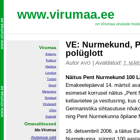
www.virumaa.ee
on Virumaa virulaste hoid
VE: Nurmekund, Pen
Virumaa
polüglott
Ajalugu
Kultuur
Autor
|
Avaldatud:
AVO
7. MÄR
Haridus
Loodus
Näitus Pent Nurmekund 100 
Turism
Emakeelepäeval 14. märtsil a
Sport
Majandus
esimesel korrusel näitus „Pent 
Sotsiaal
kellaviietee ja vestlusring, ku
Virulased
Germanistika sihtasutuse nõukog
Võim
ning Pent Nurmekunna õpilane M
Galeriid
Omavalitsused
Ida-Virumaa
16. detsembril 2006. a täitus Eest
Alutaguse vald
Nurmekunna, sünnist 100 aasta