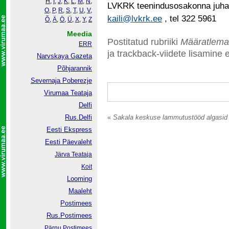
H
,
I
,
J
,
K
,
L
,
M
,
N
,
LVKRK teenindusosakonna juha
O
,
P
,
R
,
S
,
T
,
U
,
V
,
kaili@lvkrk.ee
, tel 322 5961
Õ
,
Ä
,
Ö
,
Ü
,
X
,
Y
,
Z
Meedia
Postitatud rubriiki
Määratlema
ERR
ja trackback-viidete lisamine e
Narvskaya Gazeta
Põhjarannik
Severnaja Poberezje
Virumaa Teataja
Delfi
Rus.Delfi
«
Sakala keskuse lammutustööd algasid
Eesti Ekspress
Eesti Päevaleht
Järva Teataja
Koit
Looming
Maaleht
Postimees
Rus.Postimees
Pärnu Postimees