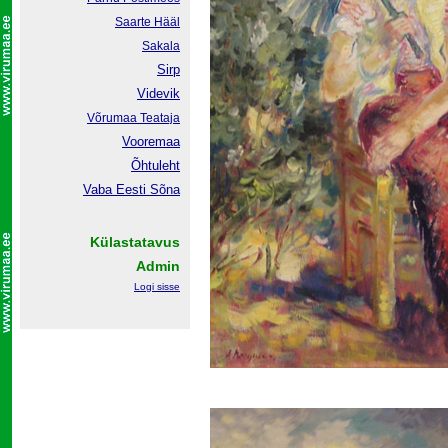
Saarte Hääl
Sakala
Sirp
Videvik
Võrumaa
Teataja
Vooremaa
Õhtuleht
Vaba Eesti Sõna
Külastatavus
Admin
Logi sisse