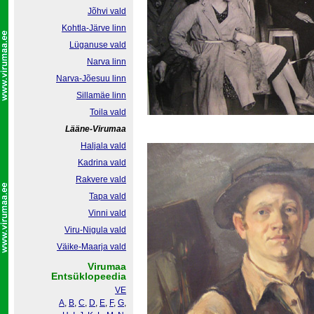
Jõhvi vald
Kohtla-Järve linn
Lüganuse vald
Narva linn
Narva-Jõesuu linn
Sillamäe linn
Toila vald
Lääne-Virumaa
Haljala vald
Kadrina vald
Rakvere vald
Tapa vald
Vinni vald
Viru-Nigula vald
Väike-Maarja vald
Virumaa
Entsüklopeedia
VE
A
,
B
,
C
,
D
,
E
,
F
,
G
,