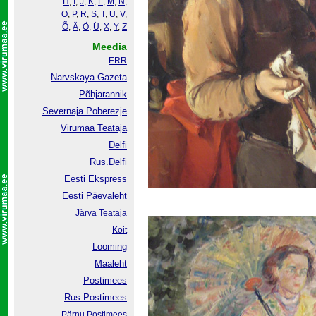
H
,
I
,
J
,
K
,
L
,
M
,
N
,
O
,
P
,
R
,
S
,
T
,
U
,
V
,
Õ
,
Ä
,
Ö
,
Ü
,
X
,
Y
,
Z
Meedia
ERR
Narvskaya Gazeta
Põhjarannik
Severnaja Poberezje
Virumaa Teataja
Delfi
Rus.Delfi
Eesti Ekspress
Eesti Päevaleht
Järva Teataja
Koit
Looming
Maaleht
Postimees
Rus.Postimees
Pärnu Postimees