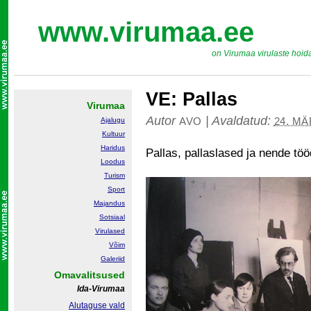
www.virumaa.ee
on Virumaa virulaste hoid
VE: Pallas
Virumaa
Autor
|
Avaldatud:
AVO
24. MÄ
Ajalugu
Kultuur
Haridus
Pallas, pallaslased ja nende töö
Loodus
Turism
Sport
Majandus
Sotsiaal
Virulased
Võim
Galeriid
Omavalitsused
Ida-Virumaa
Alutaguse vald