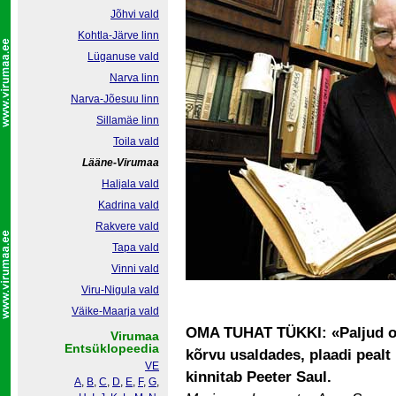
Jõhvi vald
Kohtla-Järve linn
Lüganuse vald
Narva linn
Narva-Jõesuu linn
Sillamäe linn
Toila vald
Lääne-Virumaa
Haljala vald
Kadrina vald
Rakvere vald
Tapa vald
Vinni vald
Viru-Nigula vald
Väike-Maarja vald
OMA TUHAT TÜKKI: «Paljud or
Virumaa
Entsüklopeedia
kõrvu usaldades, plaadi pealt
VE
kinnitab Peeter Saul.
A
,
B
,
C
,
D
,
E
,
F
,
G
,