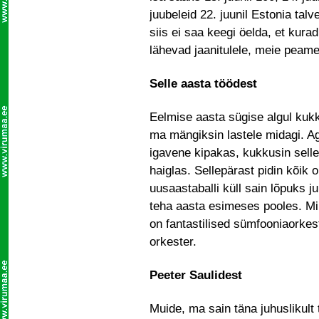
juubeleid 22. juunil Estonia ta
siis ei saa keegi öelda, et kurad
lähevad jaanitulele, meie peam
Selle aasta töödest
Eelmise aasta sügise algul kukk
ma mängiksin lastele midagi. Aga
igavene kipakas, kukkusin selle
haiglas. Sellepärast pidin kõik
uusaastaballi küll sain lõpuks j
teha aasta esimeses pooles. Mi
on fantastilised sümfooniaorkes
orkester.
Peeter Saulidest
Muide, ma sain täna juhuslikult 