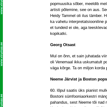
popmuusika sõber, meeldib meil
artisti põlemine, see on aus. S
Heidy Tammel oli ilus tämber. 
ka vahetu interpretatsiooniline 
et tundeid ei ole, aga teeskleva
kopikatki.
Georg Otsast
Mul on õnn, et sain juhatada vi
oli Venemaal ikka uskumatult po
väga kõrge. Ta on miljon korda p
Neeme Järvist ja Boston pops
60. lõpul saatis üks pianist mul
Bostoni sümfooniaorkestri mängi
pahandus, sest Neeme tõi nad mu