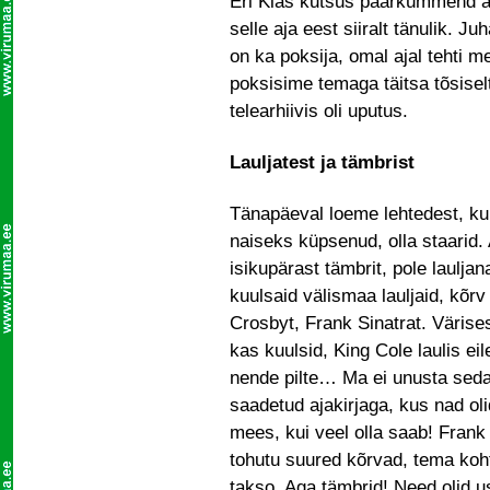
Eri Klas kutsus paarkümmend aas
selle aja eest siiralt tänulik. J
on ka poksija, omal ajal tehti m
poksisime temaga täitsa tõsisel
telearhiivis oli uputus.
Lauljatest ja tämbrist
Tänapäeval loeme lehtedest, ku
naiseks küpsenud, olla staarid. 
isikupärast tämbrit, pole laulja
kuulsaid välismaa lauljaid, kõrv
Crosbyt, Frank Sinatrat. Värise
kas kuulsid, King Cole laulis e
nende pilte… Ma ei unusta seda 
saadetud ajakirjaga, kus nad oli
mees, kui veel olla saab! Frank 
tohutu suured kõrvad, tema kohta
takso. Aga tämb­rid! Need olid