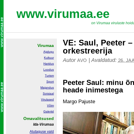
www.virumaa.ee
on Virumaa virulaste hoid
VE: Saul, Peeter –
Virumaa
orkestreerija
Ajalugu
Kultuur
Autor
|
Avaldatud:
AVO
26. JA
Haridus
Loodus
Turism
Peeter Saul: minu õ
Sport
Majandus
heade inimestega
Sotsiaal
Virulased
Margo Pajuste
Võim
Galeriid
Omavalitsused
Ida-Virumaa
Alutaguse vald