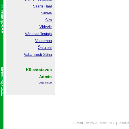
Saarte Hääl
Sakala
Sirp
Videvik
Võrumaa
Teataja
Vooremaa
Õhtuleht
Vaba Eesti Sõna
Külastatavus
Admin
Logi sisse
E-mail
| alates 28. maist 1998 | Kasutu