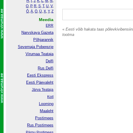
H
,
I
,
J
,
K
,
L
,
M
,
N
,
O
,
P
,
R
,
S
,
T
,
U
,
V
,
Õ
,
Ä
,
Ö
,
Ü
,
X
,
Y
,
Z
Meedia
ERR
«
Eesti võib hakata taas põlevkivibensiin
Narvskaya Gazeta
tootma
Põhjarannik
Severnaja Poberezje
Virumaa Teataja
Delfi
Rus.Delfi
Eesti Ekspress
Eesti Päevaleht
Järva Teataja
Koit
Looming
Maaleht
Postimees
Rus.Postimees
Pärnu Postimees