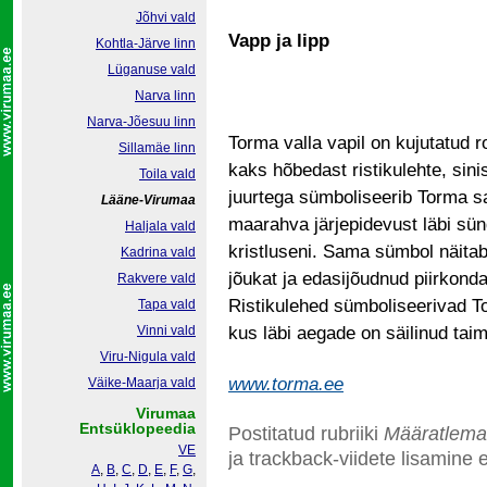
Jõhvi vald
Vapp ja lipp
Kohtla-Järve linn
Lüganuse vald
Narva linn
Narva-Jõesuu linn
Torma valla vapil on kujutatud ro
Sillamäe linn
kaks hõbedast ristikulehte, sini
Toila vald
juurtega sümboliseerib Torma sa
Lääne-Virumaa
maarahva järjepidevust läbi sü
Haljala vald
kristluseni. Sama sümbol näitab
Kadrina vald
jõukat ja edasijõudnud piirkond
Rakvere vald
Ristikulehed sümboliseerivad To
Tapa vald
Vinni vald
kus läbi aegade on säilinud tai
Viru-Nigula vald
www.torma.ee
Väike-Maarja vald
Virumaa
Entsüklopeedia
Postitatud rubriiki
Määratlema
VE
ja trackback-viidete lisamine e
A
,
B
,
C
,
D
,
E
,
F
,
G
,