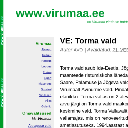
www.virumaa.ee
on Virumaa virulaste hoid
VE: Torma vald
Virumaa
Autor
|
Avaldatud:
AVO
21. VE
Ajalugu
Kultuur
Haridus
Loodus
Torma vald asub Ida-Eestis, J
Turism
maanteede ristumiskoha lähedal
Sport
Saare, Palamuse ja Jõgeva vald
Majandus
Virumaalt Avinurme vald. Pindal
Sotsiaal
Virulased
elanikku. Torma vallas on 2 ale
Võim
arvu järgi on Torma vald maakon
Galeriid
keskmine vald. Torma Vallavali
Omavalitsused
vallamajas, mis on renoveeritu
Ida-Virumaa
ametiasutuseks. 1994.aastast as
Alutaguse vald