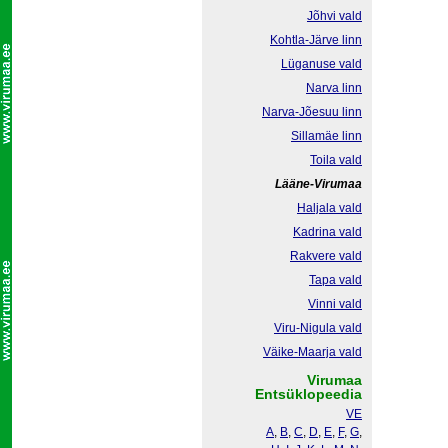
Jõhvi vald
Kohtla-Järve linn
Lüganuse vald
Narva linn
Narva-Jõesuu linn
Sillamäe linn
Toila vald
Lääne-Virumaa
Haljala vald
Kadrina vald
Rakvere vald
Tapa vald
Vinni vald
Viru-Nigula vald
Väike-Maarja vald
Virumaa
Entsüklopeedia
VE
A
,
B
,
C
,
D
,
E
,
F
,
G
,