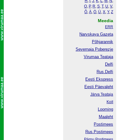
H
,
I
,
J
,
K
,
L
,
M
,
N
,
O
,
P
,
R
,
S
,
T
,
U
,
V
,
Õ
,
Ä
,
Ö
,
Ü
,
X
,
Y
,
Z
Meedia
ERR
Narvskaya Gazeta
Põhjarannik
Severnaja Poberezje
Virumaa Teataja
Delfi
Rus.Delfi
Eesti Ekspress
Eesti Päevaleht
Järva Teataja
Koit
Looming
Maaleht
Postimees
Rus.Postimees
Pärnu Postimees