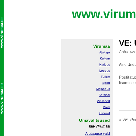
www.virum
VE: 
Virumaa
Autor
AV
Ajalugu
Kultuur
Aino Undl
Haridus
Loodus
Turism
Postitatud
lisamine e
Sport
Majandus
Sotsiaal
Virulased
Võim
Galeriid
«
VE: Pee
Omavalitsused
Ida-Virumaa
Alutaguse vald