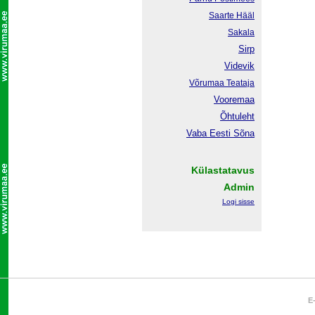
Saarte Hääl
Sakala
Sirp
Videvik
Võrumaa
Teataja
Vooremaa
Õhtuleht
Vaba Eesti Sõna
Külastatavus
Admin
Logi sisse
E