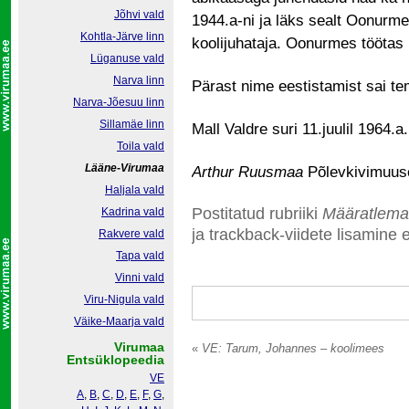
Jõhvi vald
1944.a-ni ja läks sealt Oonurme 
Kohtla-Järve linn
koolijuhataja. Oonurmes töötas 1
Lüganuse vald
Narva linn
Pärast nime eestistamist sai t
Narva-Jõesuu linn
Sillamäe linn
Mall Valdre suri 11.juulil 1964.a.
Toila vald
Lääne-Virumaa
Arthur Ruusmaa
Põlevkivimuuse
Haljala vald
Postitatud rubriiki
Määratlema
Kadrina vald
ja trackback-viidete lisamine e
Rakvere vald
Tapa vald
Vinni vald
Viru-Nigula vald
Väike-Maarja vald
Virumaa
«
VE: Tarum, Johannes – koolimees
Entsüklopeedia
VE
A
,
B
,
C
,
D
,
E
,
F
,
G
,