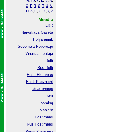
H
,
I
,
J
,
K
,
L
,
M
,
N
,
O
,
P
,
R
,
S
,
T
,
U
,
V
,
Õ
,
Ä
,
Ö
,
Ü
,
X
,
Y
,
Z
Meedia
ERR
Narvskaya Gazeta
Põhjarannik
Severnaja Poberezje
Virumaa Teataja
Delfi
Rus.Delfi
Eesti Ekspress
Eesti Päevaleht
Järva Teataja
Koit
Looming
Maaleht
Postimees
Rus.Postimees
Pärnu Postimees