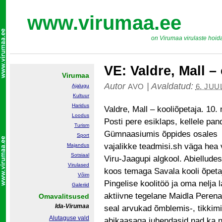
www.virumaa.ee
on Virumaa virulaste hoid
VE: Valdre, Mall –
Virumaa
Autor
|
Avaldatud:
AVO
6. JUU
Ajalugu
Kultuur
Haridus
Valdre, Mall – kooliõpetaja. 10
Loodus
Posti pere esiklaps, kellele pan
Turism
Gümnaasiumis õppides osales m
Sport
vajalikke teadmisi.sh väga hea
Majandus
Sotsiaal
Viru-Jaagupi algkool. Abielludes 
Virulased
koos temaga Savala kooli õpeta
Võim
Pingelise koolitöö ja oma nelja 
Galeriid
aktiivne tegelane Maidla Perena
Omavalitsused
Ida-Virumaa
seal arvukad õmblemis-, tikkim
Alutaguse vald
abikaasaga juhendasid nad ka nä