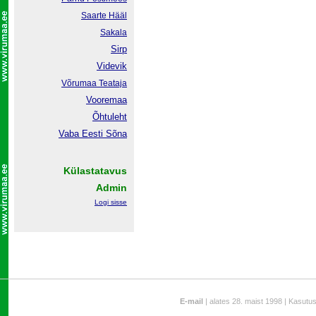
Saarte Hääl
Sakala
Sirp
Videvik
Võrumaa
Teataja
Vooremaa
Õhtuleht
Vaba Eesti Sõna
Külastatavus
Admin
Logi sisse
E-mail
| alates 28. maist 1998 | Kasutu