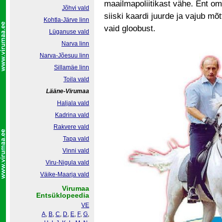
maailmapoliitikast vähe. Ent om
Jõhvi vald
siiski kaardi juurde ja vajub mõt
Kohtla-Järve linn
vaid gloobust.
Lüganuse vald
Narva linn
Narva-Jõesuu linn
Sillamäe linn
Toila vald
Lääne-Virumaa
Haljala vald
Kadrina vald
Rakvere vald
Tapa vald
Vinni vald
Viru-Nigula vald
Väike-Maarja vald
Virumaa
Entsüklopeedia
VE
A
,
B
,
C
,
D
,
E
,
F
,
G
,