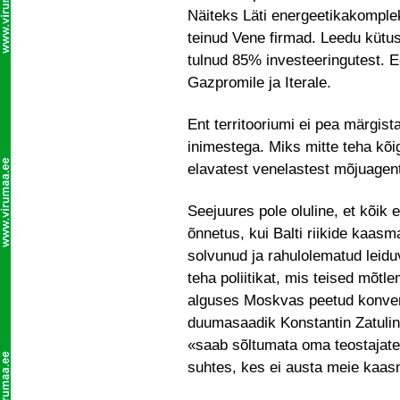
Näiteks Läti energeetikakomple
teinud Vene firmad. Leedu küt
tulnud 85% investeeringutest. 
Gazpromile ja Iterale.
Ent territooriumi ei pea märgis
inimestega. Miks mitte teha kõi
elavatest venelastest mõjuagente
Seejuures pole oluline, et kõik
õnnetus, kui Balti riikide kaas
solvunud ja rahulolematud leidu
teha poliitikat, mis teised mõtl
alguses Moskvas peetud konvere
duumasaadik Konstantin Zatulin
«saab sõltumata oma teostajatest
suhtes, kes ei austa meie kaas