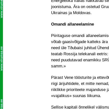
Energeetika vallas hakkavad sel
joonistuma. Ära on ostetud Gruus
Ukrainas ja Moldovas.
Omandi allaneelamine
Piiritaguse omandi allaneelam
võtab gaasivõlgade katteks ära e
need üle Tðubaisi juhitud Ühen
teatab Rossija telekanali eetris
need puudutavad enamikku SRÜ 
samm.»
Pärast Vene töösturite ja ettevõ
riigi ärijuhtidele, et mitte nem
riiklikke prioriteete majanduse 
«vajalikus» suunas liikuma.
Sellise kapitali õnnelikel välis