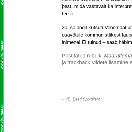
þest, mida vastavalt ka interpre
tee.»
20. sajandil kutsuti Venemaal 
osavõtule kommunistlikest laupä
inimene! Ei tulnud – saab häbim
Postitatud rubriiki
Määratlema
ja trackback-viidete lisamine e
«
VE: Eesti Spordileht