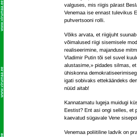
valguses, mis riigis pärast Bes
Venemaa ise ennast tulevikus EL
puhvertsooni rolli.
Võiks arvata, et riigijuht suuna
võimalused riigi sisemisele mo
realiseerimine, majanduse mitm
Vladimir Putin tõi sel suvel kuu
alustasime,» pidades silmas, et
ühiskonna demokratiseerimisega
igati sobivaks ettekäändeks dem
nüüd aitab!
Kannatamatu lugeja muidugi küsib,
Eestist? Ent asi ongi selles, et
kaevatud sügavale Vene sisepoli
Venemaa poliitiline ladvik on pr