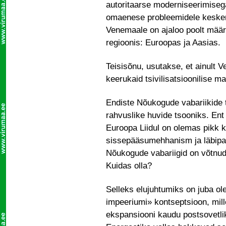
autoritaarse moderniseerimisega
omaenese probleemidele kesken
Venemaale on ajaloo poolt määra
regioonis: Euroopas ja Aasias.
Teisisõnu, usutakse, et ainult
keerukaid tsivilisatsioonilise m
Endiste Nõukogude vabariikide 
rahvuslike huvide tsooniks. En
Euroopa Liidul on olemas pikk k
sissepääsumehhanism ja läbipai
Nõukogude vabariigid on võtnud
Kuidas olla?
Selleks elujuhtumiks on juba ol
impeeriumi» kontseptsioon, mill
ekspansiooni kaudu postsovetli