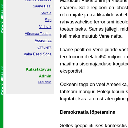
Marokost Pakistanini ja Kasahs
Saarte Hääl
saareni. Selle regiooni on lõhe
Sakala
reformijate ja -radikaalide vahe
Sirp
rahvusvahelise terrorismi ideolo
Videvik
toetamiseks. Samas jällegi, mi
Võrumaa
Teataja
kallimaks muutub Vene nafta.
Vooremaa
Õhtuleht
Lääne poolt on Vene piiride vastu
Vaba Eesti Sõna
territooriumil elab 450 miljonit
maailma sisemajanduse kogutoo
Külastatavus
ekspordist.
Admin
Logi sisse
Ookeani taga on veel Ameerika, 
tähtsam mängur. Polegi lõpuni
kujutab, kas ta on strateegilin
Demokraatia lõpetamine
Selles geopoliitilises kontekstis