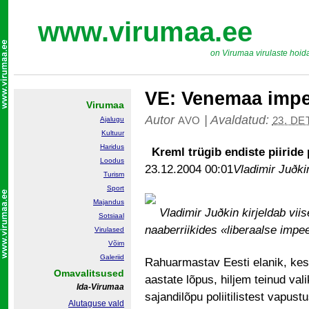
www.virumaa.ee
on Virumaa virulaste hoid
VE: Venemaa imp
Virumaa
Autor
|
Avaldatud:
AVO
23. DE
Ajalugu
Kultuur
Haridus
Kreml trügib endiste piiride
Loodus
23.12.2004 00:01
Vladimir Juðkin
Turism
Sport
Majandus
Vladimir Juðkin kirjeldab v
Sotsiaal
naaberriikides «liberaalse impe
Virulased
Võim
Galeriid
Rahuarmastav Eesti elanik, ke
Omavalitsused
aastate lõpus, hiljem teinud va
Ida-Virumaa
sajandilõpu poliitilistest vapust
Alutaguse vald