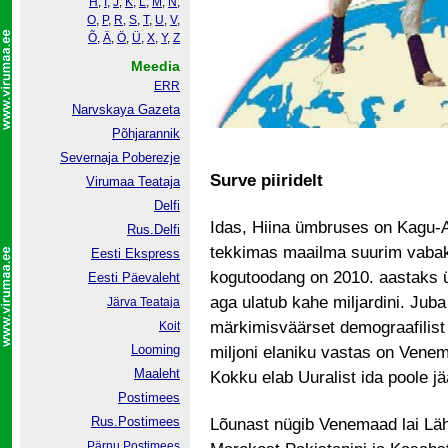
H
,
I
,
J
,
K
,
L
,
M
,
N
,
O
,
P
,
R
,
S
,
T
,
U
,
V
,
Õ
,
Ä
,
Ö
,
Ü
,
X
,
Y
,
Z
Meedia
ERR
Narvskaya Gazeta
Põhjarannik
Severnaja Poberezje
Surve piiridelt
Virumaa Teataja
Delfi
Idas, Hiina ümbruses on Kagu-A
Rus.Delfi
tekkimas maailma suurim vabak
Eesti Ekspress
kogutoodang on 2010. aastaks üle
Eesti Päevaleht
aga ulatub kahe miljardini. Juba
Järva Teataja
märkimisväärset demograafilist 
Koit
Looming
miljoni elaniku vastas on Venem
Maaleht
Kokku elab Uuralist ida poole jä
Postimees
Rus.Postimees
Lõunast nügib Venemaad lai Lähis
Pärnu Postimees