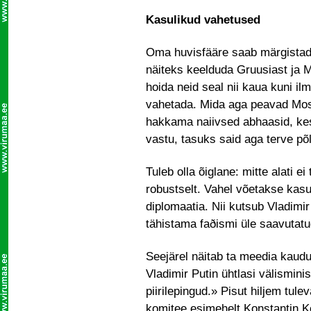
Kasulikud vahetused
Oma huvisfääre saab märgistad
näiteks keelduda Gruusiast ja M
hoida neid seal nii kaua kuni il
vahetada. Mida aga peavad Mosk
hakkama naiivsed abhaasid, k
vastu, tasuks said aga terve põl
Tuleb olla õiglane: mitte alati
robustselt. Vahel võetakse kasu
diplomaatia. Nii kutsub Vladimir
tähistama faðismi üle saavutat
Seejärel näitab ta meedia kaudu 
Vladimir Putin ühtlasi välismini
piirilepingud.» Pisut hiljem tul
komitee esimehelt Konstantin K