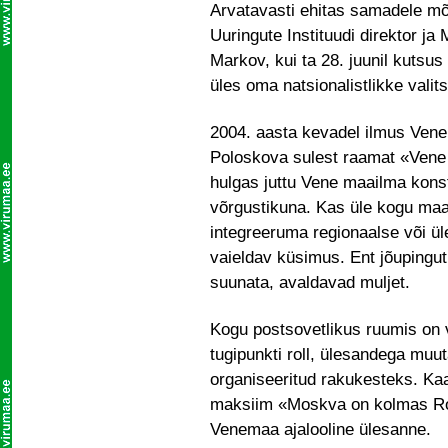
Arvatavasti ehitas samadele mõj
Uuringute Instituudi direktor j
Markov, kui ta 28. juunil kutsus
üles oma natsionalistlikke vali
2004. aasta kevadel ilmus Vene
Poloskova sulest raamat «Vene
hulgas juttu Vene maailma kons
võrgustikuna. Kas üle kogu maai
integreeruma regionaalse või ü
vaieldav küsimus. Ent jõupingu
suunata, avaldavad muljet.
Kogu postsovetlikus ruumis on 
tugipunkti roll, ülesandega mu
organiseeritud rakukesteks. Kaa
maksiim «Moskva on kolmas Room
Venemaa ajalooline ülesanne.