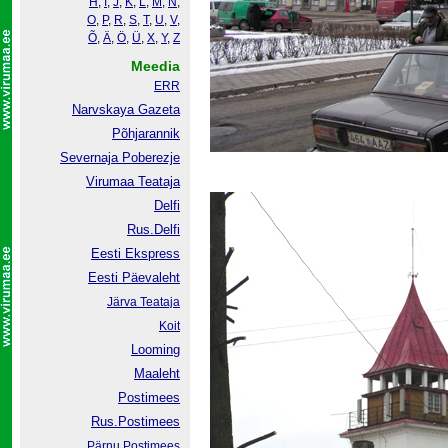
H
,
I
,
J
,
K
,
L
,
M
,
N
,
O
,
P
,
R
,
S
,
T
,
U
,
V
,
Õ
,
Ä
,
Ö
,
Ü
,
X
,
Y
,
Z
Meedia
ERR
Narvskaya Gazeta
Põhjarannik
Severnaja Poberezje
Virumaa Teataja
Delfi
Rus.Delfi
Eesti Ekspress
Eesti Päevaleht
Järva Teataja
Koit
Looming
Maaleht
Postimees
Rus.Postimees
Pärnu Postimees