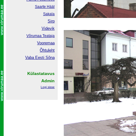
Saarte Hääl
Sakala
Sirp
Videvik
Võrumaa
Teataja
Vooremaa
Õhtuleht
Vaba Eesti Sõna
Külastatavus
Admin
Logi sisse