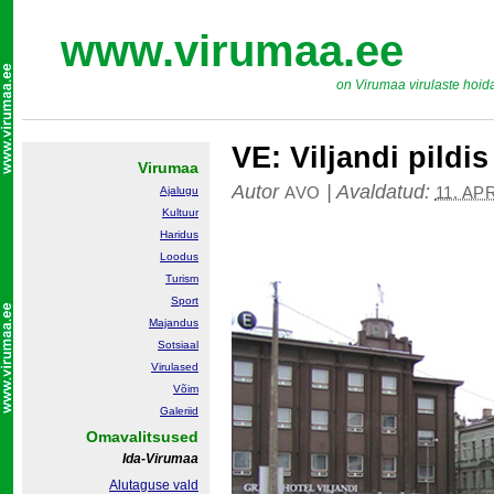
www.virumaa.ee
on Virumaa virulaste hoid
VE: Viljandi pildis
Virumaa
Autor
|
Avaldatud:
AVO
11. AP
Ajalugu
Kultuur
Haridus
Loodus
Turism
Sport
Majandus
Sotsiaal
Virulased
Võim
Galeriid
Omavalitsused
Ida-Virumaa
Alutaguse vald