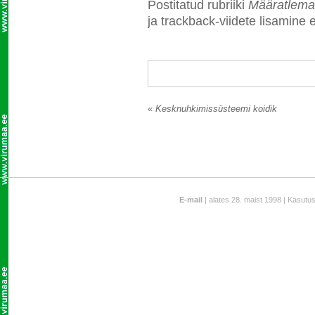
Postitatud rubriiki
Määratlema
ja trackback-viidete lisamine e
«
Kesknuhkimissüsteemi koidik
E-mail
| alates 28. maist 1998 | Kasutu