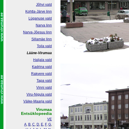
Jõhvi vald
Kohtla-Järve linn
Lüganuse vald
Narva linn
Narva-Jõesuu linn
Sillamäe linn
Toila vald
Lääne-Virumaa
Haljala vald
Kadrina vald
Rakvere vald
Tapa vald
Vinni vald
Viru-Nigula vald
Väike-Maarja vald
Virumaa
Entsüklopeedia
VE
A
,
B
,
C
,
D
,
E
,
F
,
G
,