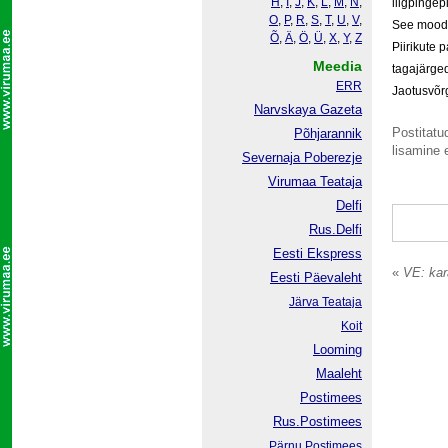
H
,
I
,
J
,
K
,
L
,
M
,
N
,
liigpingep
O
,
P
,
R
,
S
,
T
,
U
,
V
,
See moodus
Õ
,
Ä
,
Ö
,
Ü
,
X
,
Y
,
Z
Piirikute 
Meedia
tagajärged
ERR
Jaotusvõrg
Narvskaya Gazeta
Postitatud
Põhjarannik
lisamine e
Severnaja Poberezje
Virumaa Teataja
Delfi
Rus.Delfi
Eesti Ekspress
«
VE: kara
Eesti Päevaleht
Järva Teataja
Koit
Looming
Maaleht
Postimees
Rus.Postimees
Pärnu Postimees