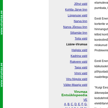
elamuteva
Jõhvi vald
pumbata, k
Kohtla-Järve linn
Lüganuse vald
Eesti Ener
Narva linn
korterite 
Narva-Jõesuu linn
hinnangut 
Sillamäe linn
kilbid kont
Toila vald
kontrollm
Lääne-Virumaa
niiskunud 
Haljala vald
Probleemid
Kadrina vald
Eesti Ene
Rakvere vald
käikulaskm
Tapa vald
põhjustada
Vinni vald
naabriteg
Viru-Nigula vald
Väike-Maarja vald
“Kuigi Ees
Virumaa
äikesepäev
Entsüklopeedia
kodutehni
VE
elektritar
A
,
B
,
C
,
D
,
E
,
F
,
G
,