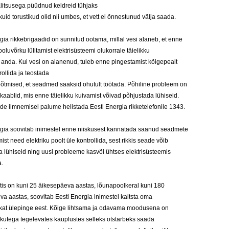
litsusega püüdnud keldreid tühjaks
uid torustikud olid nii umbes, et vett ei õnnestunud välja saada.
gia rikkebrigaadid on sunnitud ootama, millal vesi alaneb, et enne
vooluvõrku lülitamist elektrisüsteemi olukorrale täielikku
anda. Kui vesi on alanenud, tuleb enne pingestamist kõigepealt
rollida ja teostada
õõtmised, et seadmed saaksid ohutult töötada. Põhiline probleem on
kaablid, mis enne täielikku kuivamist võivad põhjustada lühiseid.
e ilmnemisel palume helistada Eesti Energia rikketelefonile 1343.
rgia soovitab inimestel enne niiskusest kannatada saanud seadmete
ist need elektriku poolt üle kontrollida, sest rikkis seade võib
 lühiseid ning uusi probleeme kasvõi ühtses elektrisüsteemis
a.
tis on kuni 25 äikesepäeva aastas, lõunapoolkeral kuni 180
a aastas, soovitab Eesti Energia inimestel kaitsta oma
kat ülepinge eest. Kõige lihtsama ja odavama moodusena on
vikutega tegelevates kauplustes selleks otstarbeks saada