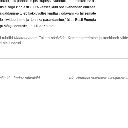
iirikud, mis pannakse pistikupessa vahetult enne eletkritarvitit.
 ei taga kindlasti 100% kaitset, kuid ohtu vähendab oluliselt.
paigaldamine tuleb kokkuvõttes kindlasti odavam kui hilisemate
e likvideerimine ja tehnika parandamine,” ütles Eesti Energia
u Võrguteenuste juht Hillar Kalmet.
 rubriiki
Määratlemata
. Talleta
püsiviide
. Kommenteerimine ja trackback-viide
i ole lubatud.
iimid – kaduv rahvakild
Ida-Virumaal suletakse üleujutuse t