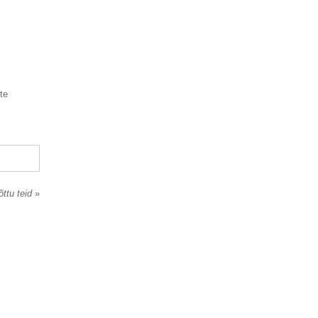
te
õttu teid
»