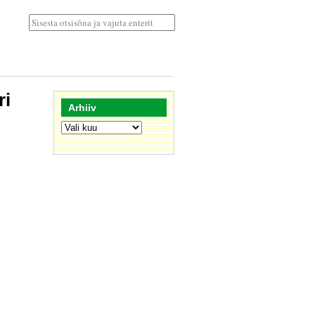
ri
Arhiiv
Arhiiv