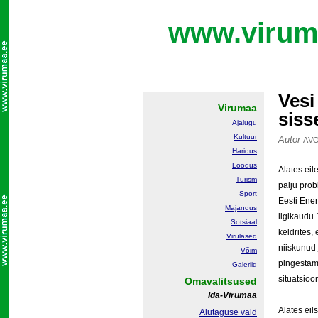
www.virum
Vesi
Virumaa
siss
Ajalugu
Kultuur
Autor
AV
Haridus
Loodus
Alates ei
Turism
palju prob
Sport
Eesti Ener
Majandus
ligikaudu 
Sotsiaal
keldrites, 
Virulased
niiskunud 
Võim
pingestamis
Galeriid
situatsioo
Omavalitsused
Ida-Virumaa
Alates eil
Alutaguse vald