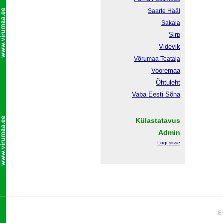
Saarte Hääl
Sakala
Sirp
Videvik
Võrumaa
Teataja
Vooremaa
Õhtuleht
Vaba Eesti Sõna
Külastatavus
Admin
Logi sisse
E