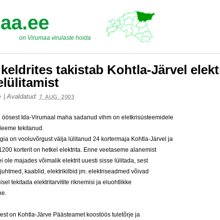
aa.ee
on Virumaa virulaste hoida
 keldrites takistab Kohtla-Järvel elekt
elülitamist
|
Avaldatud:
O
7. AUG. 2003
le öösest Ida-Virumaal maha sadanud vihm on eletkrisüsteemidele
leeme tekitanud.
gia on vooluvõrgust välja lülitanud 24 kortermaja Kohtla-Järvel ja
1200 korterit on hetkel elektrita. Enne veetaseme alanemist
ei ole majades võimalik elektrit uuesti sisse lülitada, sest
juhtmed, kaablid, elektrikilbid jm. elektriseadmed võivad
el tekitada elektritarvitite riknemisi ja eluohtlikke
ne.
sest on Kohtla-Järve Päästeamet koostöös tuletõrje ja