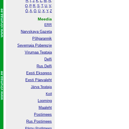
H
,
I
,
J
,
K
,
L
,
M
,
N
,
O
,
P
,
R
,
S
,
T
,
U
,
V
,
Õ
,
Ä
,
Ö
,
Ü
,
X
,
Y
,
Z
Meedia
ERR
Narvskaya Gazeta
Põhjarannik
Severnaja Poberezje
Virumaa Teataja
Delfi
Rus.Delfi
Eesti Ekspress
Eesti Päevaleht
Järva Teataja
Koit
Looming
Maaleht
Postimees
Rus.Postimees
Pärnu Postimees