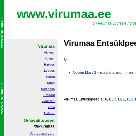
www.virumaa.ee
on Virumaa virulaste hoid
Virumaa Entsüklpe
Virumaa
Ajalugu
Kultuur
Q
Haridus
Loodus
Queen Mary 2
– maailma suurim reisi
Turism
Sport
Majandus
Sotsiaal
Virumaa Entüklopeedia:
A
,
B
,
C
,
D
,
E
,
F
,
G
,
Virulased
Võim
Galeriid
Omavalitsused
Ida-Virumaa
Alutaguse vald