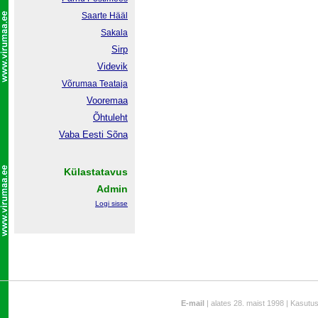
Saarte Hääl
Sakala
Sirp
Videvik
Võrumaa
Teataja
Vooremaa
Õhtuleht
Vaba Eesti Sõna
Külastatavus
Admin
Logi sisse
E-mail
| alates 28. maist 1998 | Kasutu