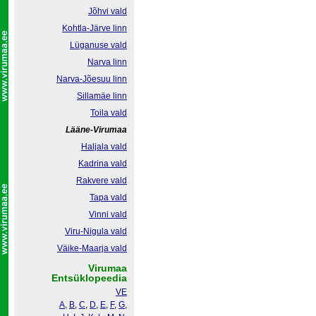
Jõhvi vald
Kohtla-Järve linn
Lüganuse vald
Narva linn
Narva-Jõesuu linn
Sillamäe linn
Toila vald
Lääne-Virumaa
Haljala vald
Kadrina vald
Rakvere vald
Tapa vald
Vinni vald
Viru-Nigula vald
Väike-Maarja vald
Virumaa
Entsüklopeedia
VE
A
,
B
,
C
,
D
,
E
,
F
,
G
,