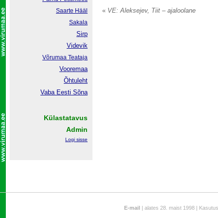
«
VE: Aleksejev, Tiit – ajaloolane
Saarte Hääl
Sakala
Sirp
Videvik
Võrumaa
Teataja
Vooremaa
Õhtuleht
Vaba Eesti Sõna
Külastatavus
Admin
Logi sisse
E-mail
| alates 28. maist 1998 | Kasutu