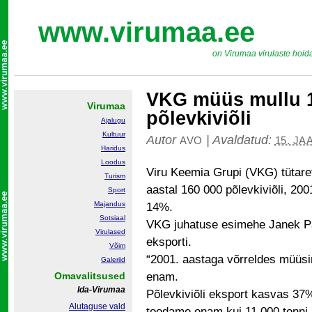
www.virumaa.ee
on Virumaa virulaste hoid
VKG müüs mullu 1
Virumaa
põlevkiviõli
Ajalugu
Kultuur
Autor
|
Avaldatud:
AVO
15. JA
Haridus
Loodus
Viru Keemia Grupi (VKG) tütare
Turism
aastal 160 000 põlevkiviõli, 20
Sport
Majandus
14%.
Sotsiaal
VKG juhatuse esimehe Janek P
Virulased
eksporti.
Võim
“2001. aastaga võrreldes müüsim
Galeriid
Omavalitsused
enam.
Ida-Virumaa
Põlevkiviõli eksport kasvas 37%
Alutaguse vald
toodame enam kui 11 000 tonni 