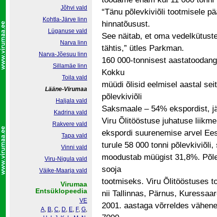
Jõhvi vald
“Tänu põlevkiviõli tootmisele p
Kohtla-Järve linn
hinnatõusust.
Lüganuse vald
See näitab, et oma vedelkütuste 
Narva linn
tähtis,” ütles Parkman.
Narva-Jõesuu linn
160 000-tonnisest aastatoodang
Sillamäe linn
Kokku
Toila vald
müüdi õlisid eelmisel aastal se
Lääne-Virumaa
põlevkiviõli
Haljala vald
Saksmaale – 54% ekspordist, jä
Kadrina vald
Viru Õlitööstuse juhatuse liikme
Rakvere vald
ekspordi suurenemise arvel Eest
Tapa vald
turule 58 000 tonni põlevkiviõli
Vinni vald
moodustab müügist 31,8%. Põlev
Viru-Nigula vald
sooja
Väike-Maarja vald
tootmiseks. Viru Õlitööstuses t
Virumaa
Entsüklopeedia
nii Tallinnas, Pärnus, Kuressaar
VE
2001. aastaga võrreldes vähene
A
,
B
,
C
,
D
,
E
,
F
,
G
,