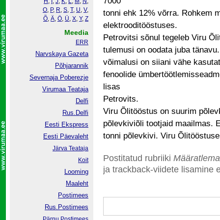
7000
H
,
I
,
J
,
K
,
L
,
M
,
N
,
O
,
P
,
R
,
S
,
T
,
U
,
V
,
tonni ehk 12% võrra. Rohkem m
Õ
,
Ä
,
Ö
,
Ü
,
X
,
Y
,
Z
elektrooditööstuses.
Meedia
Petrovitsi sõnul tegeleb Viru Õl
ERR
tulemusi on oodata juba tänavu.
Narvskaya Gazeta
võimalusi on siiani vähe kasuta
Põhjarannik
fenoolide ümbertöötlemisseadme
Severnaja Poberezje
lisas
Virumaa Teataja
Petrovits.
Delfi
Viru Õlitööstus on suurim põlevki
Rus.Delfi
põlevkiviõli tootjaid maailmas. 
Eesti Ekspress
tonni põlevkivi. Viru Õlitööstus
Eesti Päevaleht
Järva Teataja
Postitatud rubriiki
Määratlema
Koit
ja trackback-viidete lisamine e
Looming
Maaleht
Postimees
Rus.Postimees
Pärnu Postimees