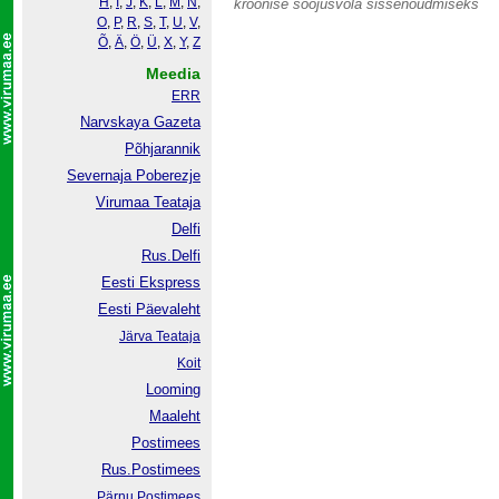
H
,
I
,
J
,
K
,
L
,
M
,
N
,
kroonise soojusvõla sissenõudmiseks
O
,
P
,
R
,
S
,
T
,
U
,
V
,
Õ
,
Ä
,
Ö
,
Ü
,
X
,
Y
,
Z
Meedia
ERR
Narvskaya Gazeta
Põhjarannik
Severnaja Poberezje
Virumaa Teataja
Delfi
Rus.Delfi
Eesti Ekspress
Eesti Päevaleht
Järva Teataja
Koit
Looming
Maaleht
Postimees
Rus.Postimees
Pärnu Postimees