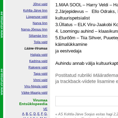
Jõhvi vald
1.MAA SOOL – Harry Veldi – Hal
Kohtla-Järve linn
2.Järjepidevus – Ello Odraks,
Lüganuse vald
kultuurispetsialist
Narva linn
3.Üllatus – ELK Viru-Jaakobi 
Narva-Jõesuu linn
4. Loomingu auhind – klaasikun
Sillamäe linn
5.Elurõõm – Tiia Sihver, Puuet
Toila vald
käimalükkamine
Lääne-Virumaa
ja eestvedaja
Haljala vald
Kadrina vald
Auhindu annab välja kultuurkap
Rakvere vald
Tapa vald
Postitatud rubriiki
Määratlema
Vinni vald
ja trackback-viidete lisamine e
Viru-Nigula vald
Väike-Maarja vald
Virumaa
Entsüklopeedia
VE
A
,
B
,
C
,
D
,
E
,
F
,
G
,
«
AS Kohtla-Järve Soojus esitas hagi 2,2