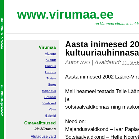
www.virumaa.ee
on Virumaa virulaste hoid
Aasta inimesed 20
Virumaa
kultuuriauhinnas
Ajalugu
Kultuur
Autor
|
Avaldatud:
AVO
11. VE
Haridus
Loodus
Aasta inimesed 2002 Lääne-Vir
Turism
Sport
Meil heameel teatada Teile Lä
Majandus
Sotsiaal
ja
Virulased
sotsiaalvaldkonnas ning maakon
Võim
Galeriid
Need on:
Omavalitsused
Majandusvaldkond – Ivar Papla
Ida-Virumaa
Sotsiaalvaldkond – Helle Noorv
Alutaguse vald