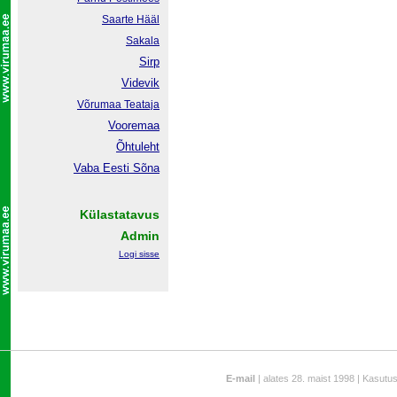
Saarte Hääl
Sakala
Sirp
Videvik
Võrumaa
Teataja
Vooremaa
Õhtuleht
Vaba Eesti Sõna
Külastatavus
Admin
Logi sisse
E-mail
| alates 28. maist 1998 | Kasutu